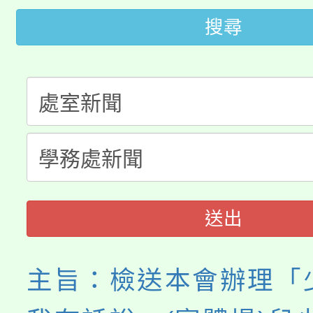
大園自造教育及科技中心
視費優惠，中低收入戶
搜尋
大溪自造教育及科技中心
份教師增能研習
半價優惠，詳情可洽有
淨零綠生活教案入校路
份教師研習
者。
115年食農教育專業人
會
程
送出
主旨：檢送本會辦理「