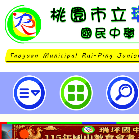
主旨：檢送本會辦理「少於18，我
場)兒少表意活動報名簡章乙份，懇
告，不勝感荷。-桃園市立瑞坪國民