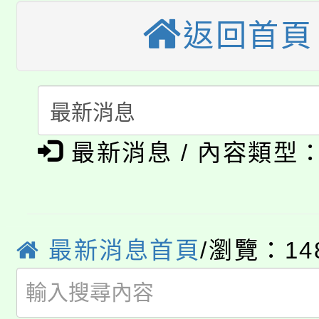
大溪自造教育及科技中心
份教師增能研習
半價優惠，詳情可洽有
返回首頁
淨零綠生活教案入校路
份教師研習
者。
115年食農教育專業人
會
「本色祭」8/29、30
程
最新消息 / 內容類型
8/21下午1時於龍潭區
場熱烈登場!
YOUNG桃局內行報名
徵才活動。
8月14至27日，桃園
局官網。
最新消息首頁
/瀏覽：14
115年桃園市運動會8/1
開!
桃園市低收入戶享有免
田徑場及游泳池舉行。