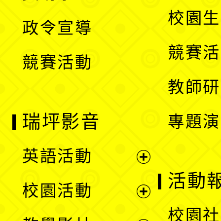
選
開
校園生
政令宣導
單
選
競賽活
競賽活動
單
教師研
瑞坪影音
專題演
英語活動
展
活動
校園活動
開
展
校園社