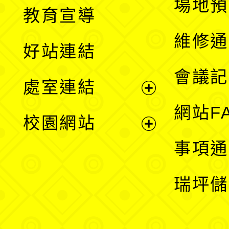
展
場地預
教育宣導
開
維修通
好站連結
選
會議記
處室連結
單
展
網站F
校園網站
開
展
事項通
選
開
瑞坪儲
單
選