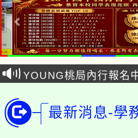
「本色祭」8/29、30
8/21下午1時於龍潭區
場熱烈登場!
YOUNG桃局內行報名
徵才活動。
8月14至27日，桃園
局官網。
115年桃園市運動會8/1
開!
最新消息-學
桃園市低收入戶享有免
田徑場及游泳池舉行。
大園自造教育及科技中心
視費優惠，中低收入戶