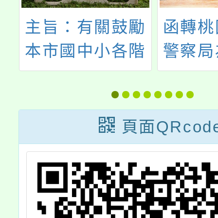
勵
函轉桃園市政府
平鎮國
階
警察局為提升全
心11
推
民反詐意識，請
令營運
人
各級學校協助推
與
播宣導影片
頁面QRcod
微
一
，