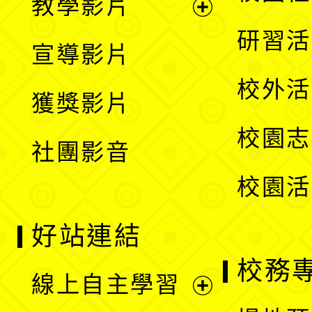
教學影片
選
開
展
研習活
宣導影片
單
選
開
校外活
獲獎影片
單
選
校園志
社團影音
單
校園活
好站連結
校務
線上自主學習