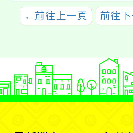
←
前往上一頁
前往下