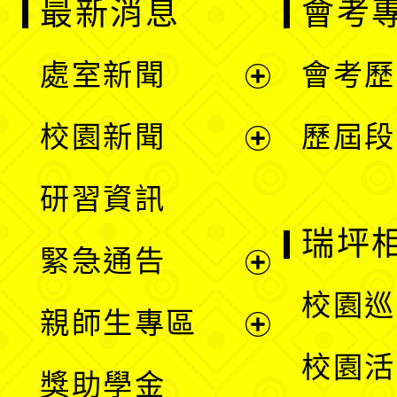
最新消息
會考
處室新聞
會考歷
展
校園新聞
歷屆段
開
展
研習資訊
選
開
瑞坪
緊急通告
單
選
展
校園巡
親師生專區
單
開
展
校園活
獎助學金