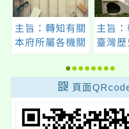
理
主旨：轉知有關
主旨：
會
本府所屬各機關
臺灣歷
召
學校辦理志願服
辦理「
務排班事宜，請
半年圓
衡酌志工年齡、
學校
頁面QRcod
體力及服務性質
案」
等因素，彈性規
明，
劃服務時段一