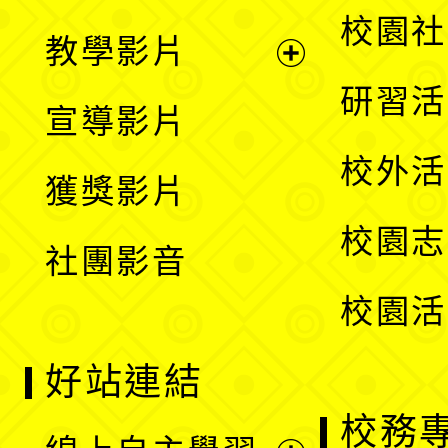
開
展
校園社
教學影片
選
開
展
研習活
宣導影片
單
選
開
校外活
獲獎影片
單
選
校園志
社團影音
單
校園活
好站連結
校務