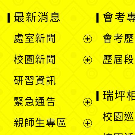
最新消息
會考
處室新聞
會考歷
展
校園新聞
歷屆段
開
展
研習資訊
選
開
瑞坪
緊急通告
單
選
展
校園巡
親師生專區
單
開