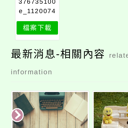
376735100
e_1120074
597_attach
檔案下載
1
最新消息-相關內容
relat
information