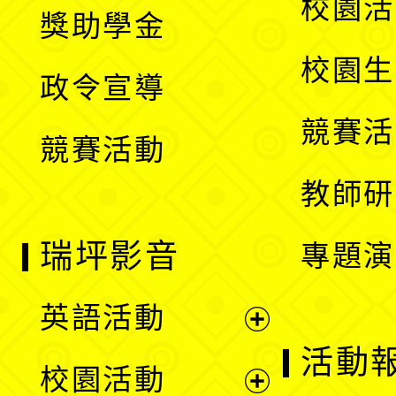
展
校園活
獎助學金
選
開
校園生
政令宣導
單
選
競賽活
競賽活動
單
教師研
瑞坪影音
專題演
英語活動
展
活動
校園活動