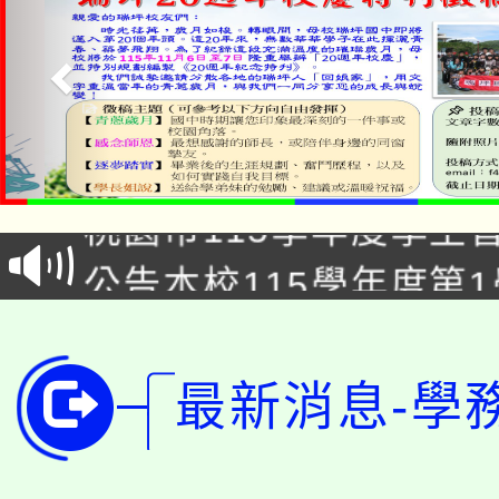
「2026金融保險知識
桃園市115學年度學生
車」活動
公告本校115學年度第
生本土語及新住民語歌
公告本校115學年度第
代理(課)教師甄選結果(
轉知中國文化大學推廣
代理(課)教師甄選結果(
最新消息-學
轉知苗栗縣政府辦理11
《TA101》溝通分析
桃園市115學年度學生