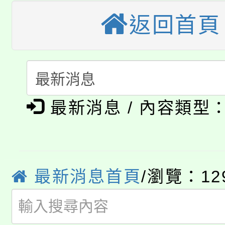
縣市「校園短影音徵選
程，歡迎學生輔導中心
「桃園市補助參觀特色
返回首頁
要點
門員」簡章及活動海報
心理、諮商輔導、社會
115年度「教育部表揚
展演活動實施計畫」
踴躍報名參加。
系所師生報名參加。
「2026 ART TAIPE
義教育推展貢獻獎」
「2026金融保險知識
博覽會」之「藝術教育
最新消息 / 內容類型
桃園市115學年度學生
車」活動
公告本校115學年度第
生本土語及新住民語歌
公告本校115學年度第
代理(課)教師甄選結果(
最新消息首頁
/瀏覽：12
轉知中國文化大學推廣
代理(課)教師甄選結果(
轉知苗栗縣政府辦理11