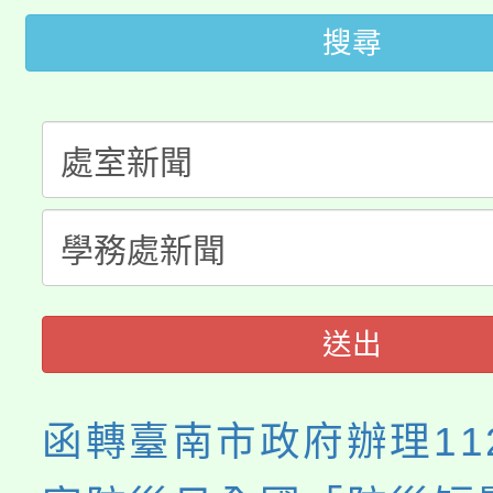
《TA101》溝通分析
搜尋
桃園市115學年度學生
縣市「校園短影音徵選
程，歡迎學生輔導中心
「桃園市補助參觀特色
要點
門員」簡章及活動海報
心理、諮商輔導、社會
115年度「教育部表揚
展演活動實施計畫」
踴躍報名參加。
系所師生報名參加。
「2026 ART TAIPE
義教育推展貢獻獎」
博覽會」之「藝術教育
送出
函轉臺南市政府辦理11