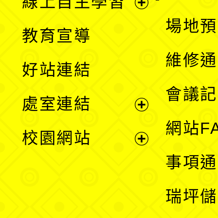
線上自主學習
展
場地預
教育宣導
開
維修通
好站連結
選
會議記
處室連結
單
展
網站F
校園網站
開
展
事項通
選
開
瑞坪儲
單
選