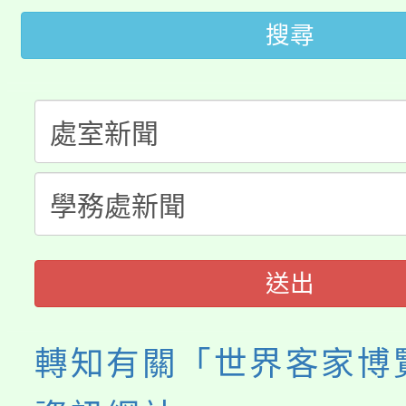
轉知苗栗縣政府辦理11
《TA101》溝通分析
搜尋
桃園市115學年度學生
縣市「校園短影音徵選
程，歡迎學生輔導中心
「桃園市補助參觀特色
要點
門員」簡章及活動海報
心理、諮商輔導、社會
115年度「教育部表揚
展演活動實施計畫」
踴躍報名參加。
系所師生報名參加。
義教育推展貢獻獎」
送出
轉知有關「世界客家博