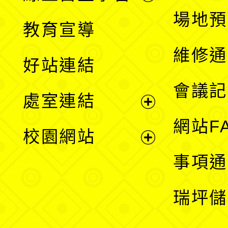
展
場地預
教育宣導
開
維修通
好站連結
選
會議記
處室連結
單
展
網站F
校園網站
開
展
事項通
選
開
瑞坪儲
單
選