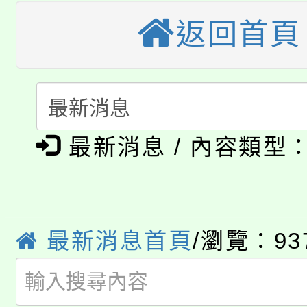
桃園市115學年度學生
縣市「校園短影音徵選
程，歡迎學生輔導中心
返回首頁
「桃園市補助參觀特色
要點
門員」簡章及活動海報
心理、諮商輔導、社會
115年度「教育部表揚
展演活動實施計畫」
踴躍報名參加。
系所師生報名參加。
公告本校115學年度第1
義教育推展貢獻獎」
最新消息 / 內容類型
「2026金融保險知識
代理(課)教師甄選結果(
桃園市115學年度學生
車」活動
公告本校115學年度第
生本土語及新住民語歌
最新消息首頁
/瀏覽：93
公告本校115學年度第
代理(課)教師甄選結果(
轉知中國文化大學推廣
代理(課)教師甄選結果(