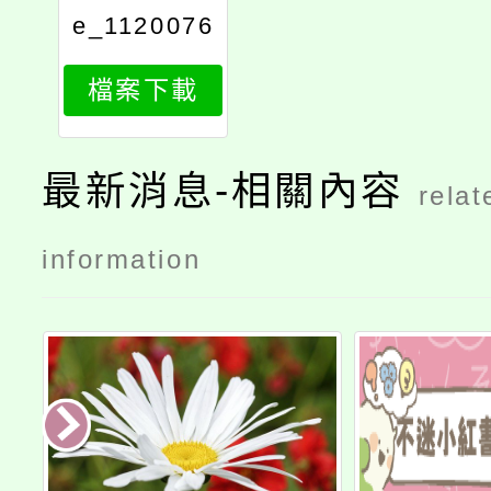
e_1120076
493_attach
檔案下載
1
最新消息-相關內容
relat
information