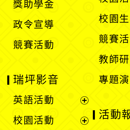
獎助學金
選
開
校園生
政令宣導
單
選
競賽活
競賽活動
單
教師研
瑞坪影音
專題演
英語活動
展
活動
校園活動
開