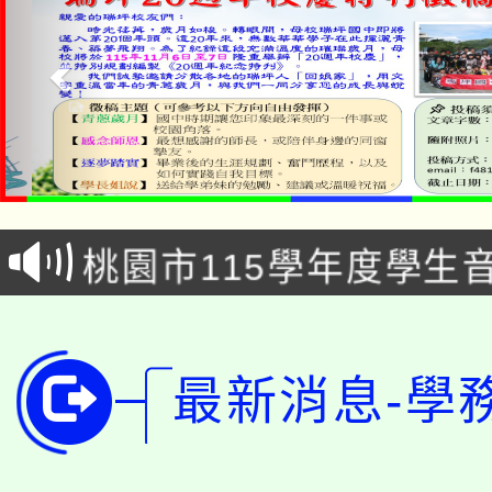
公告本校115學年度第1
「2026金融保險知識
代理(課)教師甄選結果(
桃園市115學年度學生
車」活動
公告本校115學年度第
生本土語及新住民語歌
公告本校115學年度第
代理(課)教師甄選結果(
最新消息-學
轉知中國文化大學推廣
代理(課)教師甄選結果(
轉知苗栗縣政府辦理11
《TA101》溝通分析