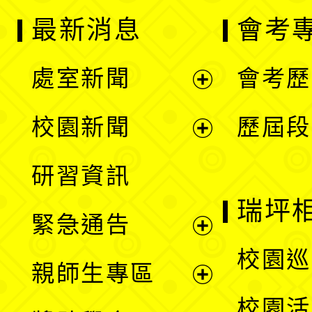
最新消息
會考
處室新聞
會考歷
展
校園新聞
歷屆段
開
展
研習資訊
選
開
瑞坪
緊急通告
單
選
展
校園巡
親師生專區
單
開
展
校園活