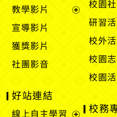
展
校園社
教學影片
選
開
展
研習活
宣導影片
單
選
開
校外活
獲獎影片
單
選
校園志
社團影音
單
校園活
好站連結
校務
線上自主學習