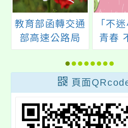
通
「不迷小紅書，
檢送本
青春 不迷途」
「友善
安
四格漫
宣
動
頁面QRcod