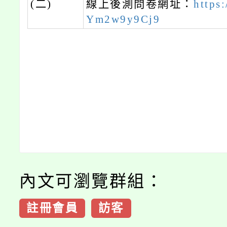
(二)
線上後測問卷網址：
https
Ym2w9y9Cj9
內文可瀏覽群組：
註冊會員
訪客