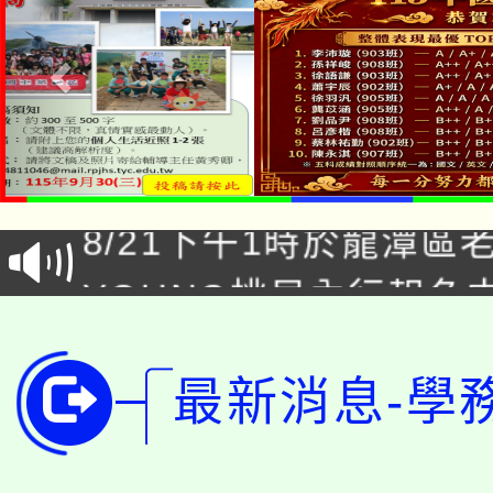
「本色祭」8/29、30
8/21下午1時於龍潭區
場熱烈登場!
YOUNG桃局內行報名
徵才活動。
8月14至27日，桃園
局官網。
最新消息-學
115年桃園市運動會8/1
開!
桃園市低收入戶享有免
田徑場及游泳池舉行。