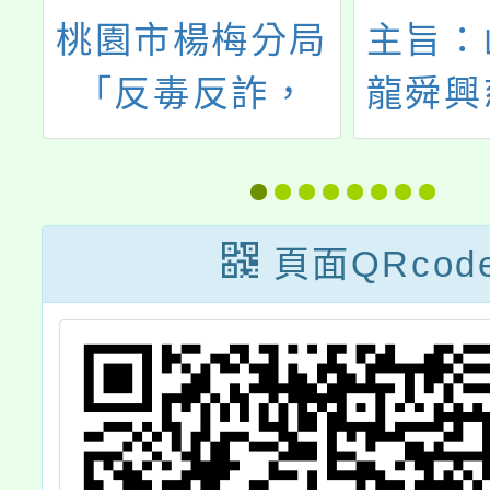
保
桃園市楊梅分局
主旨：
春
「反毒反詐，
龍舜興
『梅』你不行」
急難救
預防犯罪宣導活
份，
動暨定向越野競
頁面QRcod
賽