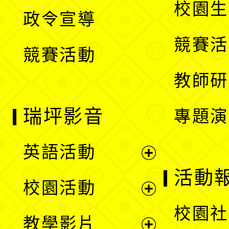
校園生
政令宣導
單
選
競賽活
競賽活動
單
教師研
瑞坪影音
專題演
英語活動
展
活動
校園活動
開
展
校園社
教學影片