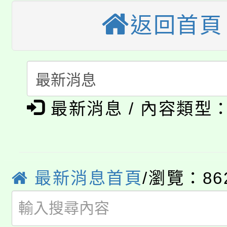
大園自造教育及科技中心
視費優惠，中低收入戶
返回首頁
大溪自造教育及科技中心
份教師增能研習
半價優惠，詳情可洽有
淨零綠生活教案入校路
份教師研習
者。
115年食農教育專業人
會
「本色祭」8/29、30
最新消息 / 內容類型
程
8/21下午1時於龍潭區
場熱烈登場!
YOUNG桃局內行報名
徵才活動。
最新消息首頁
/瀏覽：86
8月14至27日，桃園
局官網。
115年桃園市運動會8/1
開!