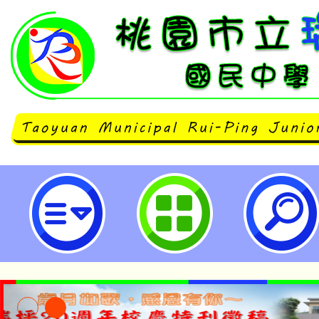
neilrpjhstyc網站設計者：徐嘉裕 N