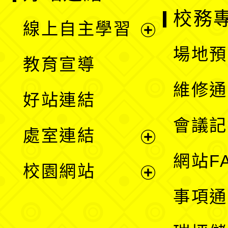
校務
線上自主學習
展
場地預
教育宣導
開
維修通
好站連結
選
會議記
處室連結
單
展
網站F
校園網站
開
展
事項通
選
開