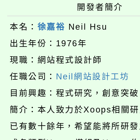
大園自造教育及科技中心
開發者簡介
視費優惠，中低收入戶
大溪自造教育及科技中心
份教師增能研習
半價優惠，詳情可洽有
本名：
徐嘉裕
Neil Hsu
淨零綠生活教案入校路
份教師研習
出生年份：1976年
者。
115年食農教育專業人
會
現職：網站程式設計師
「本色祭」8/29、30
程
任職公司：
Neil網站設計工坊
8/21下午1時於龍潭區
場熱烈登場!
目前興趣：程式研究，創意突破
YOUNG桃局內行報名
徵才活動。
簡介：本人致力於Xoops相關
8月14至27日，桃園
局官網。
已有數十餘年，希望能將所研發
115年桃園市運動會8/1
開!