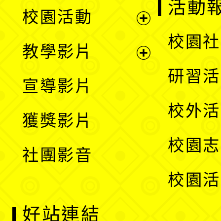
展
活動
校園活動
開
展
校園社
教學影片
選
開
展
研習活
宣導影片
單
選
開
校外活
獲獎影片
單
選
校園志
社團影音
單
校園活
好站連結