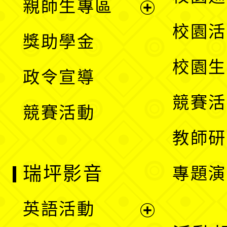
親師生專區
單
開
展
校園活
獎助學金
選
開
校園生
政令宣導
單
選
競賽活
競賽活動
單
教師研
瑞坪影音
專題演
英語活動