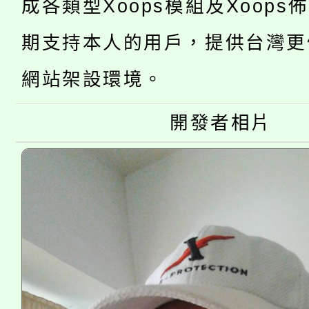
成各類型Xoops模組及Xoops
桃園市低收入戶享有免
田徑場及游泳池舉行。
期支持本人的用戶，提供台灣更
大園自造教育及科技中心
視費優惠，中低收入戶
網站架設環境。
大溪自造教育及科技中心
份教師增能研習
半價優惠，詳情可洽有
淨零綠生活教案入校路
開發者相片
份教師研習
者。
115年食農教育專業人
會
程