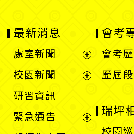
最新消息
會考
處室新聞
會考歷
展
校園新聞
歷屆段
開
展
研習資訊
選
開
瑞坪
緊急通告
單
選
展
校園巡