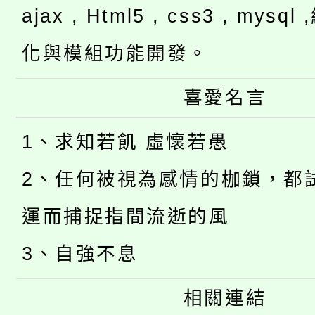
ajax , Html5 , css3 , mysq
化與模組功能開發。
喜愛名言
1、求知若飢 虛懷若愚
2、任何被視為感情的枷鎖，都
運而捕捉指間流逝的風
3、自強不息
相關連結