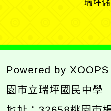
瑞坪儲
單
選
單
Powered by
XOOPS
園市立瑞坪國民中學
地址：
32658桃園市