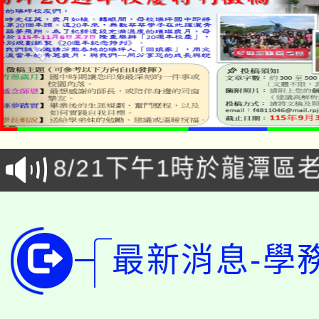
「本色祭」8/29、30
8/21下午1時於龍潭區
場熱烈登場!
YOUNG桃局內行報名
徵才活動。
8月14至27日，桃園
局官網。
最新消息-學
115年桃園市運動會8/1
開!
桃園市低收入戶享有免
田徑場及游泳池舉行。