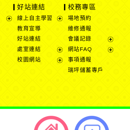
好站連結
校務專區
線上自主學習
場地預約
展
展
教育宣導
維修通報
開
開
好站連結
會議記錄
選
選
展
處室連結
網站FAQ
單
單
開
展
展
校園網站
事項通報
選
開
開
展
瑞坪儲蓄專戶
單
選
選
開
單
單
選
單