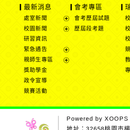
最新消息
會考專區
處室新聞
會考歷屆試題
展
校園新聞
歷屆段考題
開
展
研習資訊
選
開
緊急通告
單
選
展
親師生專區
單
開
展
獎助學金
選
開
政令宣導
單
選
競賽活動
單
Powered by
XOOPS
地址：
32658桃園市