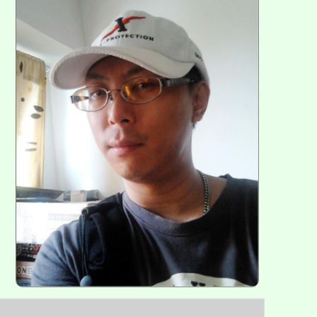
區
塊
各