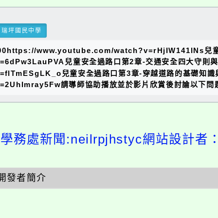
瑞坪國民中學
ps://www.youtube.com/watch?v=rHjIW14
/watch?v=6dPw3LauPVA兒童安全過路口第2章-交通安全四大守
watch?v=flTmESgLK_o兒童安全過路口第3章-穿越道路的基礎知
om/watch?v=2UhImray5Fw請導師協助播放並於影片欣賞後
學務處新聞:neilrpjhstyc網站設計者
開發者簡介