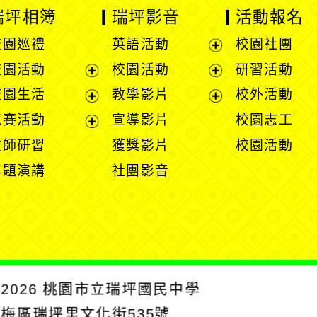
瑞坪相簿
瑞坪影音
活動報名
校園巡禮
英語活動
校園社團
展
校園活動
校園活動
研習活動
開
展
展
校園生活
教學影片
校外活動
選
開
開
展
展
競賽活動
宣導影片
校園志工
單
選
選
開
開
展
教師研習
獲獎影片
校園活動
單
單
選
選
開
專題演講
社團影音
單
單
選
單
2026
桃園市立瑞坪國民中學
楊梅區瑞坪里文化街535號