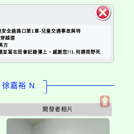
關閉區
1lNs兒童安全過路口第1章-兒童交通事故與特
塊
則與穿越道
識與方
討論以下問題並寫在班會記錄簿上，感謝您!!1.何謂視野死
：徐嘉裕 N
開發者相片
開
啟
上
方