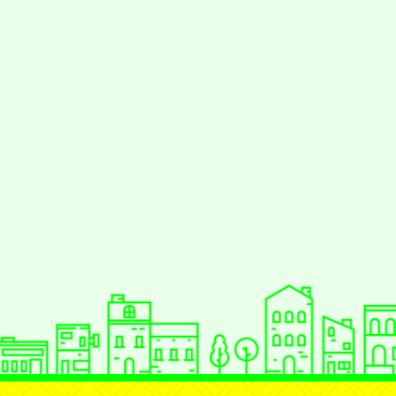
styc
gle、Firefox、Vivaldi、Opera
支援行
 2.5.11
網站語系：zh-TW
eil網站設計工坊
徐嘉裕 Neil hsu