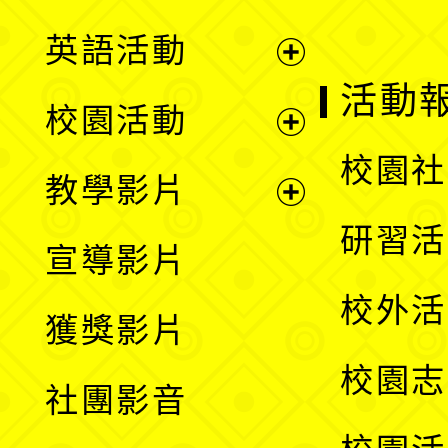
英語活動
展
活動
校園活動
開
展
校園社
教學影片
選
開
展
研習活
宣導影片
單
選
開
校外活
獲獎影片
單
選
校園志
社團影音
單