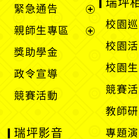
瑞坪
緊急通告
單
選
展
校園巡
親師生專區
單
開
展
校園活
獎助學金
選
開
校園生
政令宣導
單
選
競賽活
競賽活動
單
教師研
瑞坪影音
專題演