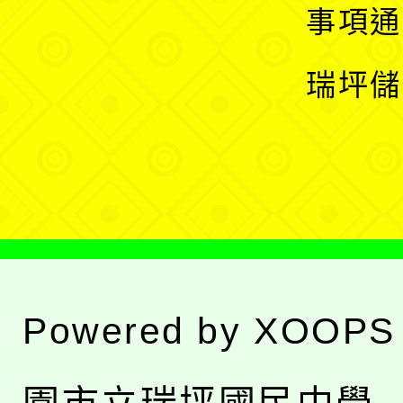
開
展
事項通
選
開
瑞坪儲
單
選
單
Powered by
XOOPS