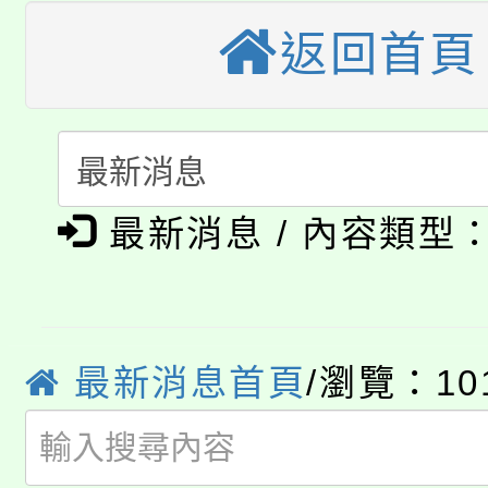
轉知苗栗縣政府辦理11
《TA101》溝通分析
返回首頁
桃園市115學年度學生
縣市「校園短影音徵選
程，歡迎學生輔導中心
「桃園市補助參觀特色
要點
門員」簡章及活動海報
心理、諮商輔導、社會
115年度「教育部表揚
展演活動實施計畫」
踴躍報名參加。
系所師生報名參加。
公告本校115學年度第1
義教育推展貢獻獎」
最新消息 / 內容類型
「2026金融保險知識
代理(課)教師甄選結果(
桃園市115學年度學生
車」活動
最新消息首頁
/瀏覽：10
公告本校115學年度第
生本土語及新住民語歌
公告本校115學年度第
代理(課)教師甄選結果(