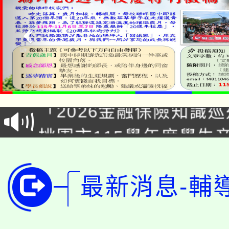
公告本校115學年度第1
「2026金融保險知識
代理(課)教師甄選結果(
桃園市115學年度學生
車」活動
公告本校115學年度第
生本土語及新住民語歌
公告本校115學年度第
最新消息-輔
代理(課)教師甄選結果(
轉知中國文化大學推廣
代理(課)教師甄選結果(