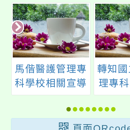
法
馬偕醫護管理專
轉知國
辭
科學校相關宣導
理專科
理
(線上)及體驗活
年3月
成
動，詳見附件
六)「
境
~113
頁面QRcod