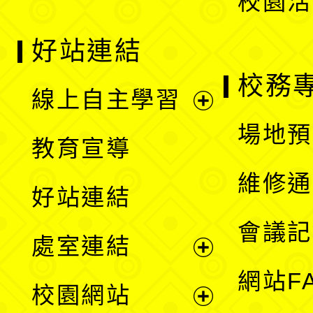
校園活
好站連結
校務
線上自主學習
展
場地預
教育宣導
開
維修通
好站連結
選
會議記
處室連結
單
展
網站F
校園網站