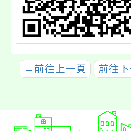
←
前往上一頁
前往下