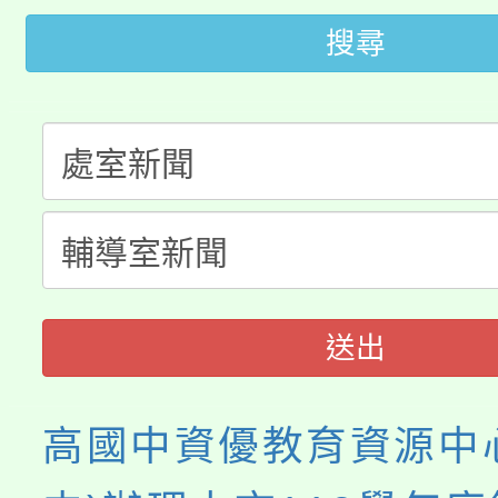
轉知中國文化大學推廣
代理(課)教師甄選結果(
搜尋
轉知苗栗縣政府辦理11
《TA101》溝通分析
桃園市115學年度學生
縣市「校園短影音徵選
程，歡迎學生輔導中心
「桃園市補助參觀特色
要點
門員」簡章及活動海報
心理、諮商輔導、社會
115年度「教育部表揚
展演活動實施計畫」
踴躍報名參加。
系所師生報名參加。
義教育推展貢獻獎」
送出
高國中資優教育資源中