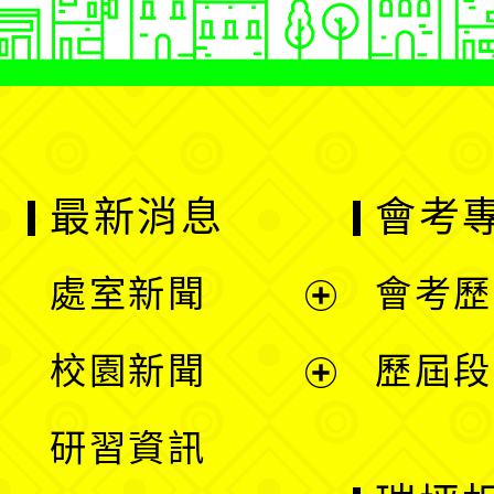
最新消息
會考
處室新聞
會考歷
展
校園新聞
歷屆段
開
展
研習資訊
選
開