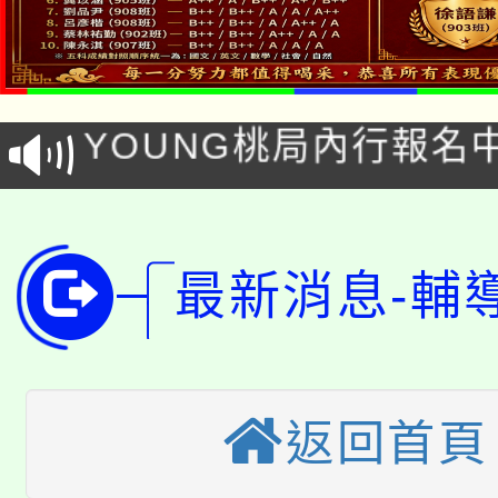
「本色祭」8/29、30
8/21下午1時於龍潭區
場熱烈登場!
YOUNG桃局內行報名
徵才活動。
8月14至27日，桃園
局官網。
115年桃園市運動會8/1
開!
最新消息-輔
桃園市低收入戶享有免
田徑場及游泳池舉行。
大園自造教育及科技中心
視費優惠，中低收入戶
大溪自造教育及科技中心
份教師增能研習
半價優惠，詳情可洽有
返回首頁
淨零綠生活教案入校路
份教師研習
者。