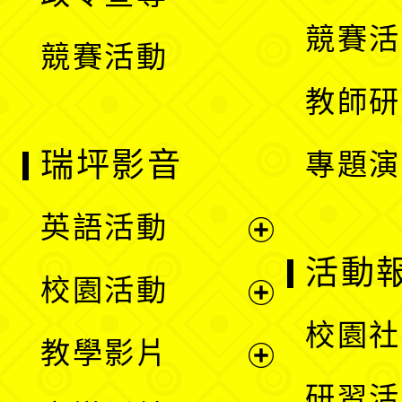
單
選
競賽活
競賽活動
單
教師研
瑞坪影音
專題演
英語活動
展
活動
校園活動
開
展
校園社
教學影片
選
開
展
研習活