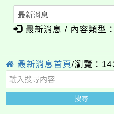
115年食農教育專業人
會
「本色祭」8/29、30
程
最新消息 / 內容類型
8/21下午1時於龍潭區
場熱烈登場!
YOUNG桃局內行報名
徵才活動。
8月14至27日，桃園
局官網。
最新消息首頁
/瀏覽：14
115年桃園市運動會8/1
開!
桃園市低收入戶享有免
田徑場及游泳池舉行。
大園自造教育及科技中心
視費優惠，中低收入戶
搜尋
大溪自造教育及科技中心
份教師增能研習
半價優惠，詳情可洽有