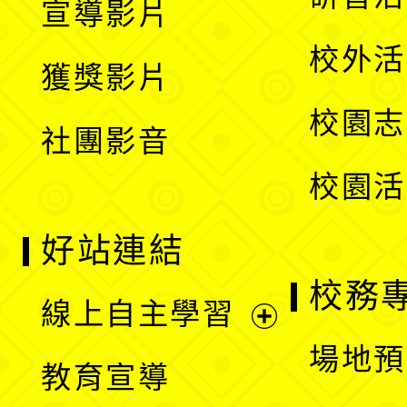
宣導影片
單
選
開
校外活
獲獎影片
單
選
校園志
社團影音
單
校園活
好站連結
校務
線上自主學習
展
場地預
教育宣導