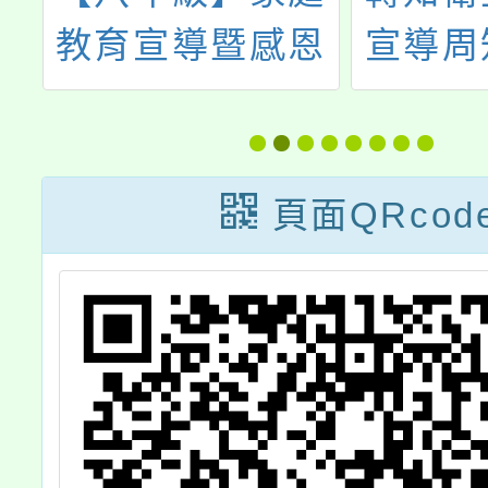
一
教育宣導暨感恩
宣導周
中
卡活動：相關影
升大眾
索
片連結
礙者的
解之宣
頁面QRcod