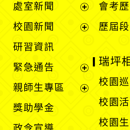
處室新聞
會考歷
展
校園新聞
歷屆段
開
展
研習資訊
選
開
瑞坪
緊急通告
單
選
展
校園巡
親師生專區
單
開
展
校園活
獎助學金
選
開
校園生
政令宣導