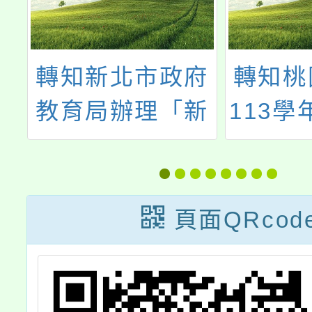
能
轉知新北市政府
轉知桃
學
教育局辦理「新
113學
北市114學年新
期「桃
家
未來產業職業試
教育科
探課程」
域選
頁面QRcod
校
參