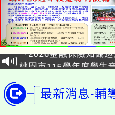
公告本校115學年度第1
「2026金融保險知識
代理(課)教師甄選結果(
桃園市115學年度學生
車」活動
公告本校115學年度第
生本土語及新住民語歌
公告本校115學年度第
代理(課)教師甄選結果(
最新消息-輔
轉知中國文化大學推廣
代理(課)教師甄選結果(
轉知苗栗縣政府辦理11