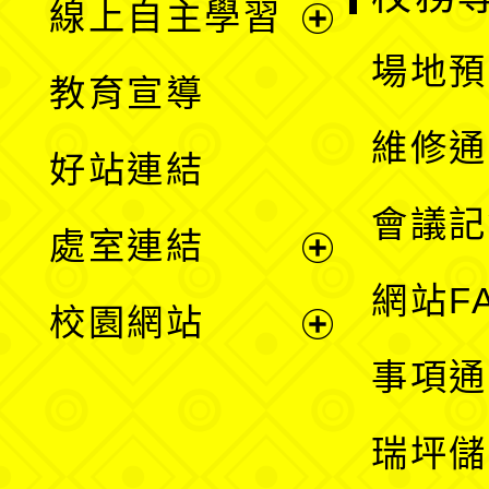
線上自主學習
展
場地預
教育宣導
開
維修通
好站連結
選
會議記
處室連結
單
展
網站F
校園網站
開
展
事項通
選
開
瑞坪儲
單