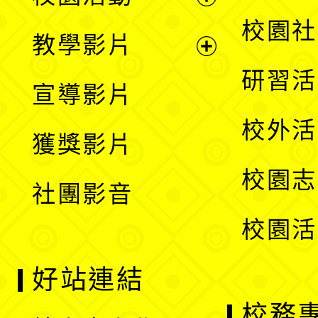
開
展
校園社
教學影片
選
開
展
研習活
宣導影片
單
選
開
校外活
獲獎影片
單
選
校園志
社團影音
單
校園活
好站連結
校務