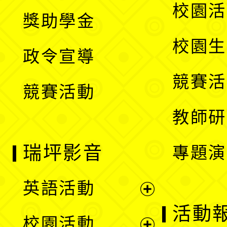
開
展
校園活
獎助學金
選
開
校園生
政令宣導
單
選
競賽活
競賽活動
單
教師研
瑞坪影音
專題演
英語活動
展
活動
校園活動