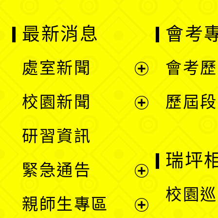
最新消息
會考
處室新聞
會考歷
展
校園新聞
歷屆段
開
展
研習資訊
選
開
瑞坪
緊急通告
單
選
展
校園巡
親師生專區
單