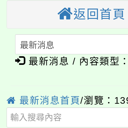
《TA101》溝通分析
返回首頁
桃園市115學年度學生
縣市「校園短影音徵選
程，歡迎學生輔導中心
「桃園市補助參觀特色
要點
門員」簡章及活動海報
心理、諮商輔導、社會
115年度「教育部表揚
展演活動實施計畫」
踴躍報名參加。
系所師生報名參加。
公告本校115學年度第1
義教育推展貢獻獎」
最新消息 / 內容類型
「2026金融保險知識
代理(課)教師甄選結果(
桃園市115學年度學生
車」活動
公告本校115學年度第
最新消息首頁
/瀏覽：13
生本土語及新住民語歌
公告本校115學年度第
代理(課)教師甄選結果(
轉知中國文化大學推廣