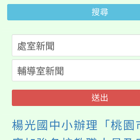
代理(課)教師甄選結果(
搜尋
轉知苗栗縣政府辦理11
《TA101》溝通分析
桃園市115學年度學生
縣市「校園短影音徵選
程，歡迎學生輔導中心
「桃園市補助參觀特色
要點
門員」簡章及活動海報
心理、諮商輔導、社會
115年度「教育部表揚
展演活動實施計畫」
踴躍報名參加。
系所師生報名參加。
義教育推展貢獻獎」
送出
楊光國中小辦理「桃園市