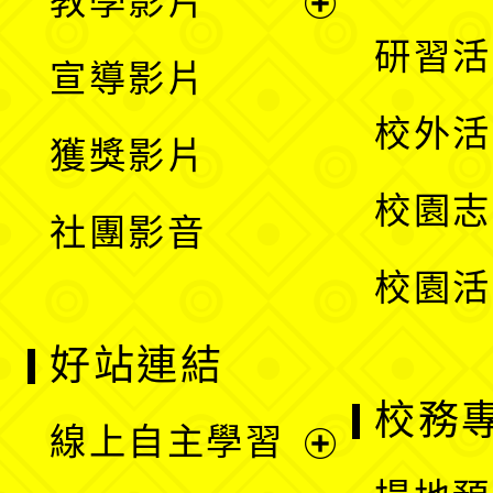
教學影片
選
開
展
研習活
宣導影片
單
選
開
校外活
獲獎影片
單
選
校園志
社團影音
單
校園活
好站連結
校務
線上自主學習
展