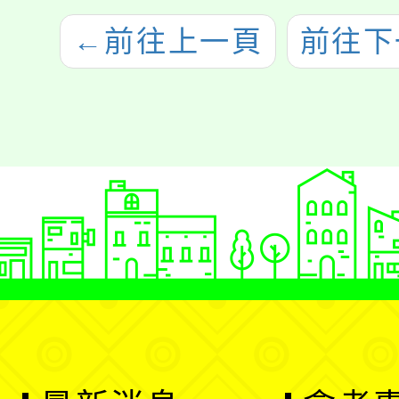
←
前往上一頁
前往下