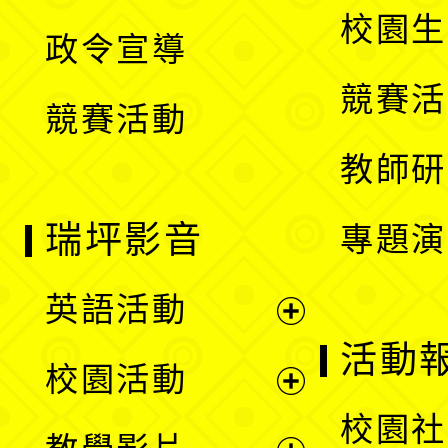
開
校園生
政令宣導
單
選
競賽活
競賽活動
單
教師研
瑞坪影音
專題演
英語活動
展
活動
校園活動
開
展
校園社