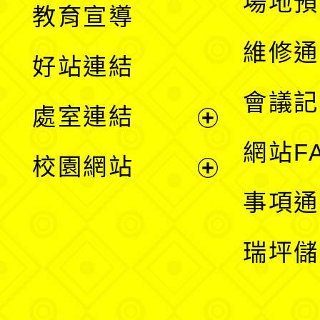
場地預
教育宣導
開
維修通
好站連結
選
會議記
處室連結
單
展
網站F
校園網站
開
展
事項通
選
開
瑞坪儲
單
選