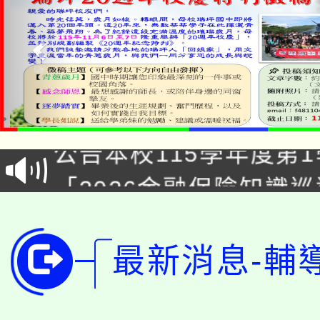
淨零綠領人才培育課程
公告本校115學年度第1
「2026金融保險知識
代理(課)教師甄選結果(
桃園市115學年度學生
車」活動
公告本校115學年度第
最新消息-輔
生本土語及新住民語歌
公告本校115學年度第
代理(課)教師甄選結果(