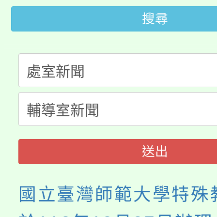
公告本校115學年度第
代理(課)教師甄選結果(
搜尋
轉知中國文化大學推廣
代理(課)教師甄選結果(
轉知苗栗縣政府辦理11
《TA101》溝通分析
桃園市115學年度學生
縣市「校園短影音徵選
程，歡迎學生輔導中心
「桃園市補助參觀特色
要點
門員」簡章及活動海報
心理、諮商輔導、社會
展演活動實施計畫」
踴躍報名參加。
系所師生報名參加。
送出
國立臺灣師範大學特殊