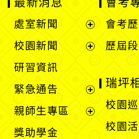
最新消息
會考
處室新聞
會考歷
展
校園新聞
歷屆段
開
展
研習資訊
選
開
瑞坪
緊急通告
單
選
展
校園巡
親師生專區
單
開
展
校園活
獎助學金
選