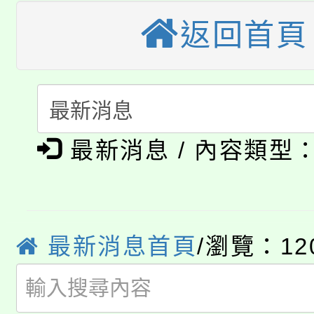
轉知中國文化大學推廣
代理(課)教師甄選結果(
返回首頁
轉知苗栗縣政府辦理11
《TA101》溝通分析
桃園市115學年度學生
縣市「校園短影音徵選
程，歡迎學生輔導中心
「桃園市補助參觀特色
要點
門員」簡章及活動海報
心理、諮商輔導、社會
淨零綠領人才培育課程
展演活動實施計畫」
最新消息 / 內容類型
踴躍報名參加。
系所師生報名參加。
公告本校115學年度第1
「2026金融保險知識
代理(課)教師甄選結果(
最新消息首頁
/瀏覽：12
桃園市115學年度學生
車」活動
公告本校115學年度第
生本土語及新住民語歌