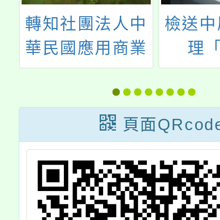
少
轉知社團法人中
檢送中
教
華民國應用商業
理「
管理協會「2024
Wann
物
夏令營-高中企管
吹嘴設
發
營」活動
手工修
頁面QRcod
程」