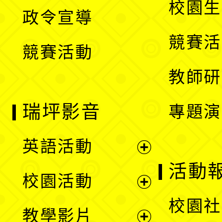
校園生
政令宣導
單
選
競賽活
競賽活動
單
教師研
瑞坪影音
專題演
英語活動
展
活動
校園活動
開
展
校園社
教學影片