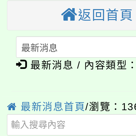
大園自造教育及科技中心
視費優惠，中低收入戶
返回首頁
大溪自造教育及科技中心
份教師增能研習
半價優惠，詳情可洽有
淨零綠生活教案入校路
份教師研習
者。
115年食農教育專業人
會
「本色祭」8/29、30
最新消息 / 內容類型
程
8/21下午1時於龍潭區
場熱烈登場!
YOUNG桃局內行報名
徵才活動。
最新消息首頁
/瀏覽：13
8月14至27日，桃園
局官網。
115年桃園市運動會8/1
開!