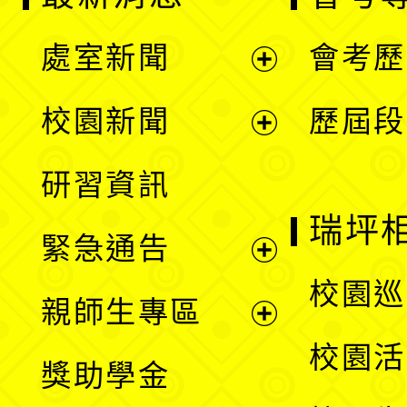
處室新聞
會考歷
展
校園新聞
歷屆段
開
展
研習資訊
選
開
瑞坪
緊急通告
單
選
展
校園巡
親師生專區
單
開
展
校園活
獎助學金
選
開