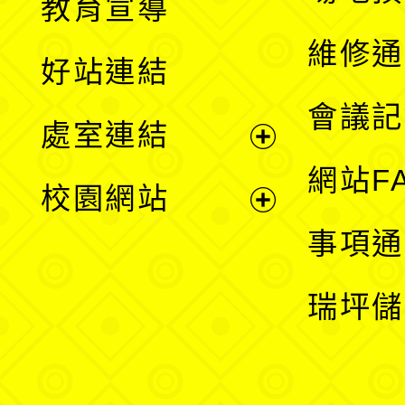
教育宣導
開
維修通
好站連結
選
會議記
處室連結
單
展
網站F
校園網站
開
展
事項通
選
開
瑞坪儲
單
選
單