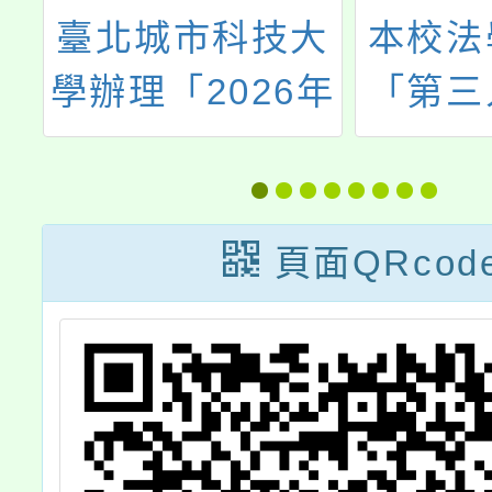
推
臺北城市科技大
本校法
學辦理「2026年
「第三
、
寒假日本東京餐
－智慧
」
旅見學團」
康與法
程專班
頁面QRcod
明會海
（如