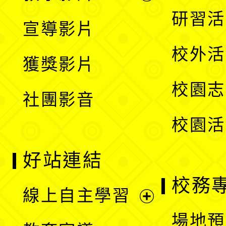
選
開
展
研習活
宣導影片
單
選
開
校外活
獲獎影片
單
選
校園志
社團影音
單
校園活
好站連結
校務
線上自主學習
展
場地預