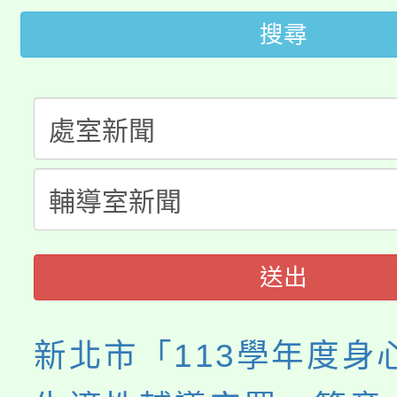
桃園市低收入戶享有免
田徑場及游泳池舉行。
搜尋
大園自造教育及科技中心
視費優惠，中低收入戶
大溪自造教育及科技中心
份教師增能研習
半價優惠，詳情可洽有
淨零綠生活教案入校路
份教師研習
者。
115年食農教育專業人
會
程
送出
新北市「113學年度身