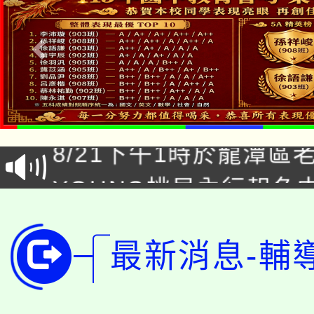
「本色祭」8/29、30
8/21下午1時於龍潭區
場熱烈登場!
YOUNG桃局內行報名
徵才活動。
8月14至27日，桃園
局官網。
115年桃園市運動會8/1
最新消息-輔
開!
桃園市低收入戶享有免
田徑場及游泳池舉行。