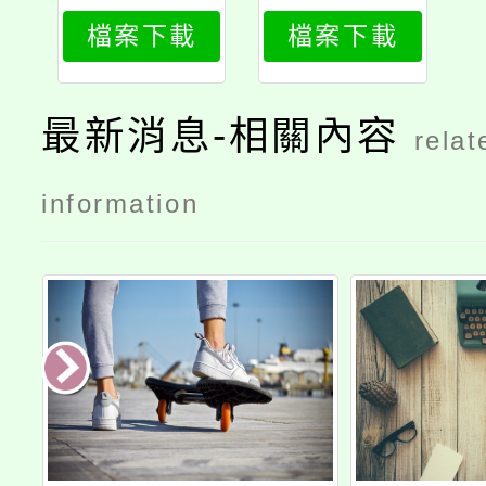
生適性輔導
生適性輔導
檔案下載
檔案下載
安置高中一
安置高中集
般類科簡章
中式特教班
【公告】
服務群科簡
最新消息-相關內容
relat
章【公告】
information