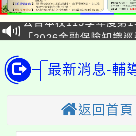
淨零綠領人才培育課程
公告本校115學年度第1
「2026金融保險知識
代理(課)教師甄選結果(
桃園市115學年度學生
車」活動
公告本校115學年度第
生本土語及新住民語歌
最新消息-輔
公告本校115學年度第
代理(課)教師甄選結果(
轉知中國文化大學推廣
代理(課)教師甄選結果(
返回首頁
轉知苗栗縣政府辦理11
《TA101》溝通分析
桃園市115學年度學生
縣市「校園短影音徵選
程，歡迎學生輔導中心