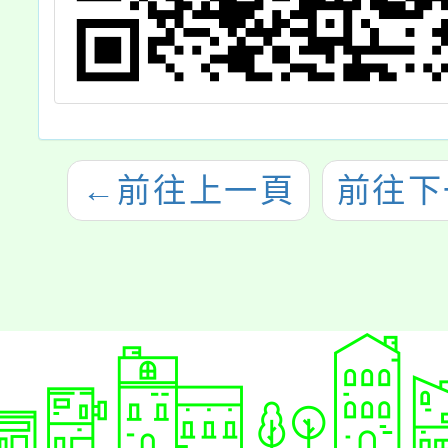
←
前往上一頁
前往下