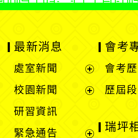
最新消息
會考
處室新聞
會考歷
展
校園新聞
歷屆段
開
展
研習資訊
選
開
瑞坪
緊急通告
單