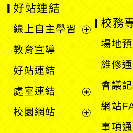
好站連結
校務
線上自主學習
展
場地預
教育宣導
開
維修通
好站連結
選
會議記
處室連結
單
展
網站F
校園網站
開
展
事項通