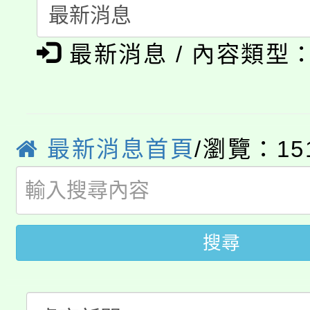
「桃園市補助參觀特色
要點
門員」簡章及活動海報
心理、諮商輔導、社會
淨零綠領人才培育課程
展演活動實施計畫」
踴躍報名參加。
最新消息 / 內容類型
系所師生報名參加。
公告本校115學年度第1
「2026金融保險知識
代理(課)教師甄選結果(
桃園市115學年度學生
車」活動
最新消息首頁
/瀏覽：15
公告本校115學年度第
生本土語及新住民語歌
公告本校115學年度第
代理(課)教師甄選結果(
搜尋
轉知中國文化大學推廣
代理(課)教師甄選結果(
轉知苗栗縣政府辦理11
《TA101》溝通分析