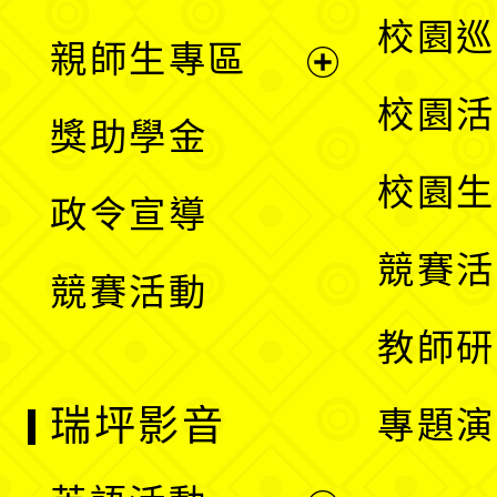
選
展
校園巡
親師生專區
單
開
展
校園活
獎助學金
選
開
校園生
政令宣導
單
選
競賽活
競賽活動
單
教師研
瑞坪影音
專題演