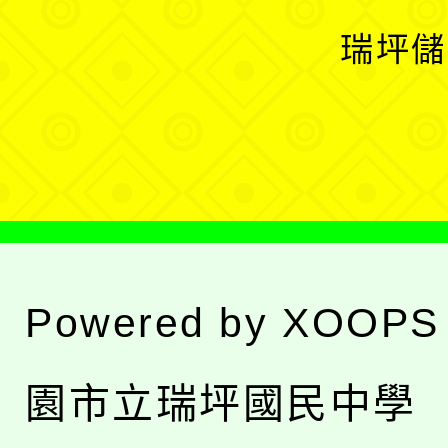
選
開
瑞坪儲
單
選
單
Powered by
XOOPS
園市立瑞坪國民中學