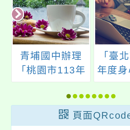
工
青埔國中辦理
「臺北
理
「桃園市113年
年度身
年
度加強各校教職
生十二
未
員及家長特教知
置高級
業
能研習」一案，
簡
頁面QRcod
敬請踴躍報名參