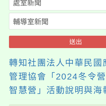
桃園市115學年度學生
縣市「校園短影音徵選
程，歡迎學生輔導中心
「桃園市補助參觀特色
要點
門員」簡章及活動海報
心理、諮商輔導、社會
展演活動實施計畫」
踴躍報名參加。
系所師生報名參加。
送出
轉知社團法人中華民國
管理協會「2024冬令營
智慧營」活動說明與海