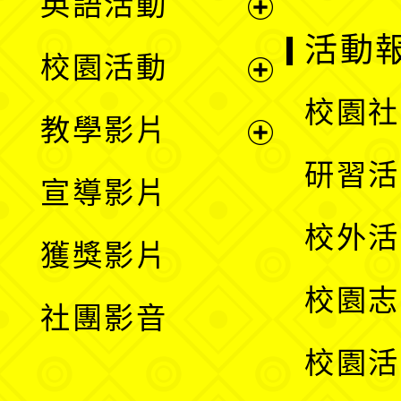
英語活動
展
活動
校園活動
開
展
校園社
教學影片
選
開
展
研習活
宣導影片
單
選
開
校外活
獲獎影片
單
選
校園志
社團影音
單
校園活