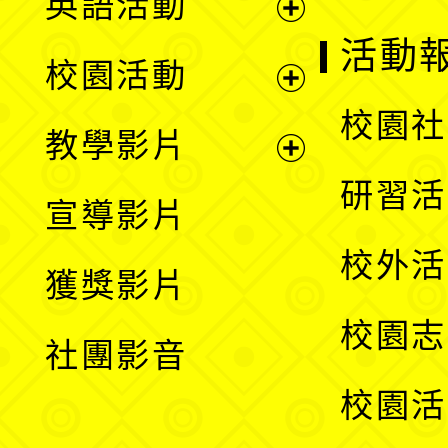
英語活動
展
活動
校園活動
開
展
校園社
教學影片
選
開
展
研習活
宣導影片
單
選
開
校外活
獲獎影片
單
選
校園志
社團影音
單
校園活