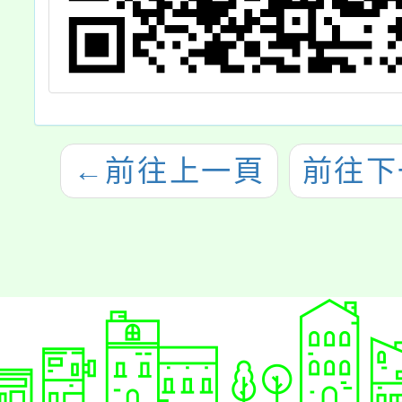
←
前往上一頁
前往下