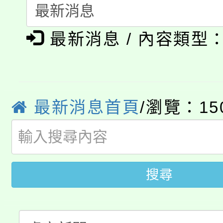
「桃園市補助參觀特色
要點
門員」簡章及活動海報
心理、諮商輔導、社會
淨零綠領人才培育課程
展演活動實施計畫」
踴躍報名參加。
最新消息 / 內容類型
系所師生報名參加。
公告本校115學年度第1
「2026金融保險知識
代理(課)教師甄選結果(
桃園市115學年度學生
車」活動
最新消息首頁
/瀏覽：15
公告本校115學年度第
生本土語及新住民語歌
公告本校115學年度第
代理(課)教師甄選結果(
搜尋
轉知中國文化大學推廣
代理(課)教師甄選結果(
轉知苗栗縣政府辦理11
《TA101》溝通分析