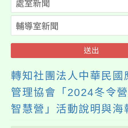
桃園市115學年度學生
縣市「校園短影音徵選
程，歡迎學生輔導中心
「桃園市補助參觀特色
要點
門員」簡章及活動海報
心理、諮商輔導、社會
展演活動實施計畫」
踴躍報名參加。
系所師生報名參加。
送出
轉知社團法人中華民國
管理協會「2024冬令營
智慧營」活動說明與海