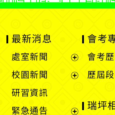
最新消息
會考
處室新聞
會考歷
展
校園新聞
歷屆段
開
展
研習資訊
選
開
瑞坪
緊急通告
單