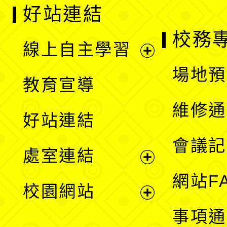
好站連結
校務
線上自主學習
展
場地預
教育宣導
開
維修通
好站連結
選
會議記
處室連結
單
展
網站F
校園網站
開
展
事項通