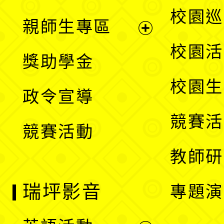
選
展
校園巡
親師生專區
單
開
展
校園活
獎助學金
選
開
校園生
政令宣導
單
選
競賽活
競賽活動
單
教師研
瑞坪影音
專題演