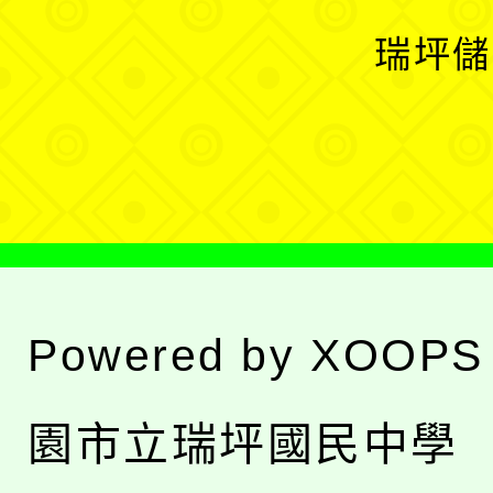
選
開
瑞坪儲
單
選
單
Powered by
XOOPS
園市立瑞坪國民中學