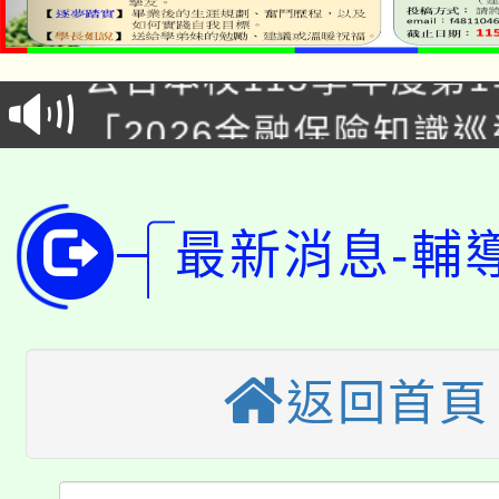
淨零綠領人才培育課程
公告本校115學年度第1
「2026金融保險知識
代理(課)教師甄選結果(
桃園市115學年度學生
車」活動
公告本校115學年度第
生本土語及新住民語歌
最新消息-輔
公告本校115學年度第
代理(課)教師甄選結果(
轉知中國文化大學推廣
代理(課)教師甄選結果(
轉知苗栗縣政府辦理11
返回首頁
《TA101》溝通分析
桃園市115學年度學生
縣市「校園短影音徵選
程，歡迎學生輔導中心