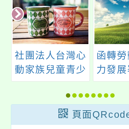
工
社團法人台灣心
函轉勞
理
動家族兒童青少
力發展
年
年關懷協會辦理
定中心
未
系列講座
中心)
業
全國技
頁面QRcod
第3屆