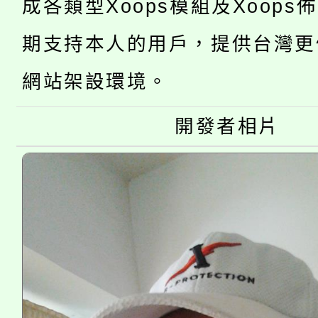
「2026金融保險知識
代理(課)教師甄選結果(
成各類型Xoops模組及Xoops
桃園市115學年度學生
車」活動
期支持本人的用戶，提供台灣更
公告本校115學年度第
生本土語及新住民語歌
網站架設環境。
公告本校115學年度第
代理(課)教師甄選結果(
開發者相片
轉知中國文化大學推廣
代理(課)教師甄選結果(
《TA101》溝通分析
程，歡迎學生輔導中心
心理、諮商輔導、社會
系所師生報名參加。