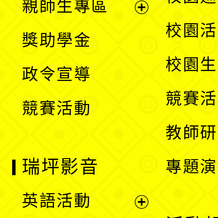
親師生專區
單
開
展
校園活
獎助學金
選
開
校園生
政令宣導
單
選
競賽活
競賽活動
單
教師研
瑞坪影音
專題演
英語活動