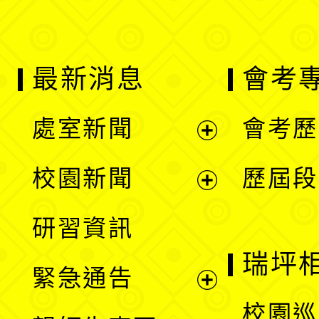
最新消息
會考
處室新聞
會考歷
展
校園新聞
歷屆段
開
展
研習資訊
選
開
瑞坪
緊急通告
單
選
展
校園巡