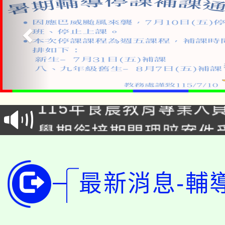
淨零綠生活教案入校路
115年食農教育專業人
會
學期銜接期間理賠案件
程
淨零綠領人才培育課程
學籍身 分審查程序及
公告本校115學年度第1
最新消息-輔
版
「2026金融保險知識
代理(課)教師甄選結果(