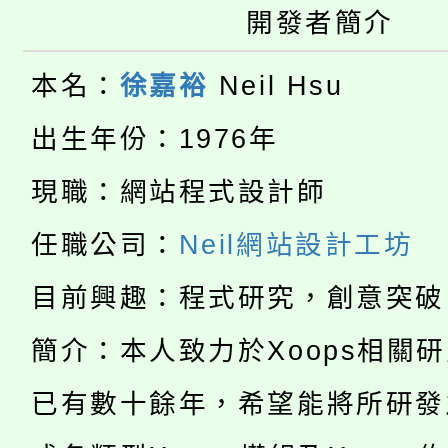
桃園市115學年度學生
車」活動
開發者簡介
公告本校115學年度第
生本土語及新住民語歌
本名：
徐嘉裕
Neil Hsu
公告本校115學年度第
代理(課)教師甄選結果(
出生年份：1976年
轉知中國文化大學推廣
代理(課)教師甄選結果(
現職：網站程式設計師
淨零綠生活教案入校路
《TA101》溝通分析
任職公司：
Neil網站設計工坊
115年食農教育專業人
會
程，歡迎學生輔導中心
目前興趣：程式研究，創意突破
學期銜接期間理賠案件
程
心理、諮商輔導、社會
淨零綠領人才培育課程
簡介：本人致力於Xoops相關
學籍身 分審查程序及
系所師生報名參加。
公告本校115學年度第1
已有數十餘年，希望能將所研發
版