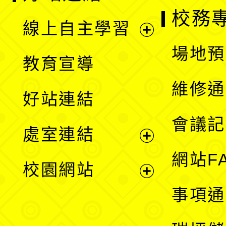
校務
線上自主學習
展
場地預
教育宣導
開
維修通
好站連結
選
會議記
處室連結
單
展
網站F
校園網站
開
展
事項通
選
開