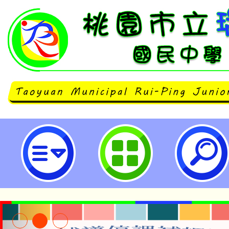
neilrpjhstyc網站設計者：徐嘉裕 N