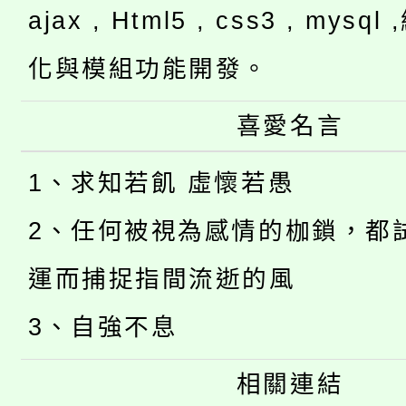
ajax , Html5 , css3 , mysq
化與模組功能開發。
喜愛名言
1、求知若飢 虛懷若愚
2、任何被視為感情的枷鎖，都
運而捕捉指間流逝的風
3、自強不息
相關連結