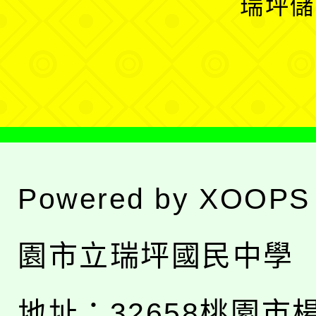
瑞坪儲
單
選
單
Powered by
XOOPS
園市立瑞坪國民中學
地址：
32658桃園市