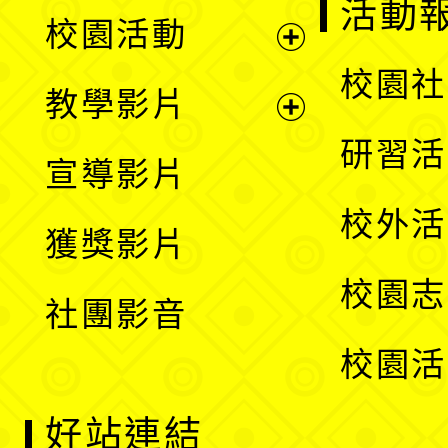
展
活動
校園活動
開
展
校園社
教學影片
選
開
展
研習活
宣導影片
單
選
開
校外活
獲獎影片
單
選
校園志
社團影音
單
校園活
好站連結