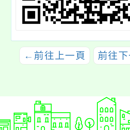
←
前往上一頁
前往下