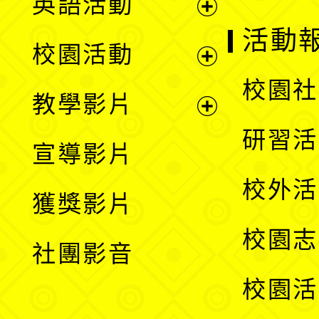
英語活動
展
活動
校園活動
開
展
校園社
教學影片
選
開
展
研習活
宣導影片
單
選
開
校外活
獲獎影片
單
選
校園志
社團影音
單
校園活