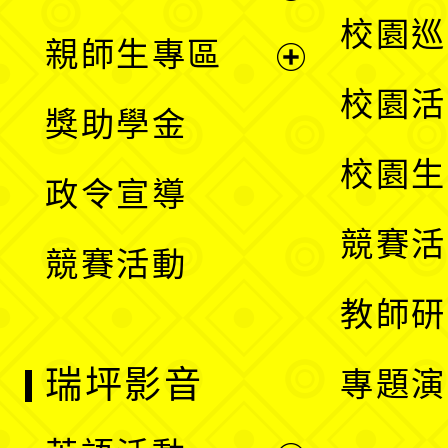
選
展
校園巡
親師生專區
單
開
展
校園活
獎助學金
選
開
校園生
政令宣導
單
選
競賽活
競賽活動
單
教師研
瑞坪影音
專題演