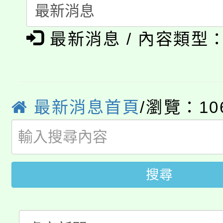
115年食農教育專業人
會
「本色祭」8/29、30
最新消息 / 內容類型
程
8/21下午1時於龍潭區
場熱烈登場!
YOUNG桃局內行報名
徵才活動。
最新消息首頁
/瀏覽：10
8月14至27日，桃園
局官網。
115年桃園市運動會8/1
開!
桃園市低收入戶享有免
田徑場及游泳池舉行。
搜尋
大園自造教育及科技中心
視費優惠，中低收入戶
大溪自造教育及科技中心
份教師增能研習
半價優惠，詳情可洽有