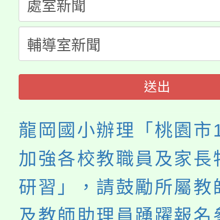
淨零綠生活教案入校路
份教師研習
者。
115年食農教育專業人
會
程
送出
龍岡國小辦理「桃園市1
加強各校教職員及家長
研習」，請鼓勵所屬教
及教師助理員踴躍報名