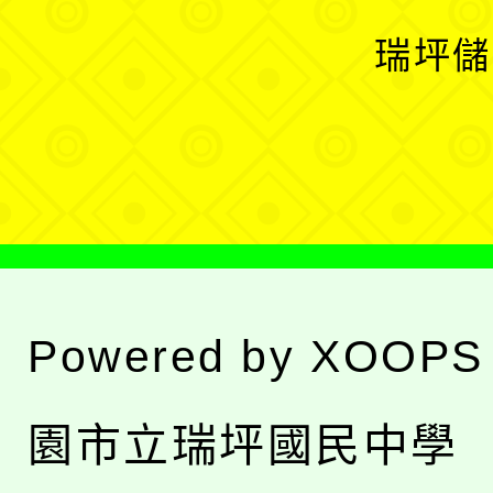
選
開
瑞坪儲
單
選
單
Powered by
XOOPS
園市立瑞坪國民中學