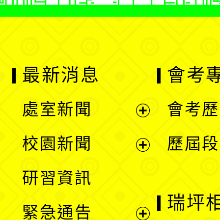
最新消息
會考
處室新聞
會考歷
展
校園新聞
歷屆段
開
展
研習資訊
選
開
瑞坪
緊急通告
單