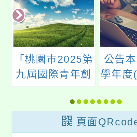
育
「桃園市2025第
公告本
高
九屆國際青年創
學年度(
2
意美學競賽」競
身心障
期
賽簡章及宣傳海
育服務
親
報
教學生
頁面QRcod
駕
服務第