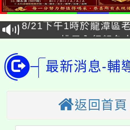
「本色祭」8/29、30
8/21下午1時於龍潭區
場熱烈登場!
YOUNG桃局內行報名
徵才活動。
8月14至27日，桃園
局官網。
最新消息-輔
115年桃園市運動會8/1
開!
桃園市低收入戶享有免
田徑場及游泳池舉行。
大園自造教育及科技中心
視費優惠，中低收入戶
返回首頁
大溪自造教育及科技中心
份教師增能研習
半價優惠，詳情可洽有
淨零綠生活教案入校路
份教師研習
者。