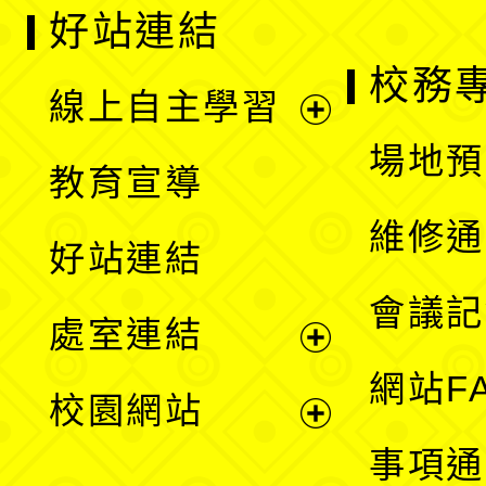
好站連結
校務
線上自主學習
展
場地預
教育宣導
開
維修通
好站連結
選
會議記
處室連結
單
展
網站F
校園網站
開
展
事項通