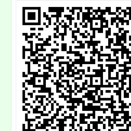
需
」
。