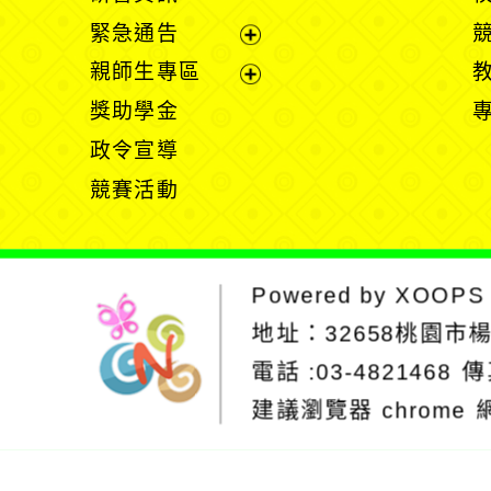
選
開
緊急通告
單
選
展
親師生專區
單
開
展
獎助學金
選
開
政令宣導
單
選
競賽活動
單
Powered by
XOOPS
地址：
32658桃園市
電話 :03-4821468
傳
建議瀏覽器 chrome
網站設計：Neil
網站設計工坊