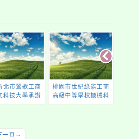
新北市鶯歌工商
桃園市世紀綠能工商
轉知
文科技大學承辦
高級中等學校機械科
展暨
23新北市國際珠
辦理113學年度「機械
理「第
品金工競賽」
職群暑期營隊活動」
市青
下一頁
→