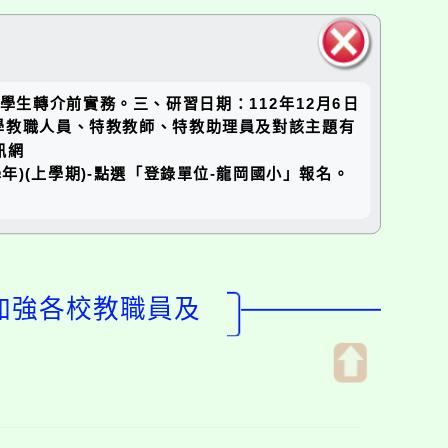
關閉區
礙學生轉介前實務。三、研習日期：112年12月6日
塊
學教職人員、特教教師、特教助理員及對該主題有
訊網
(112學年)(上學期)-點選「登錄單位-龍岡國小」報名。
度加強各校教職員及
開
啟
上