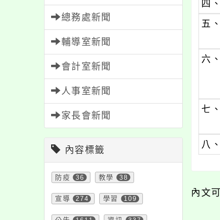
四
總務處新聞
五
輔導室新聞
六
會計室新聞
人事室新聞
七
家長會新聞
八
內容標籤
防疫
36
教學
38
內文
宣導
274
學習
109