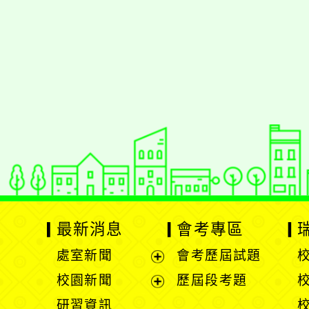
佈景版本：
neilrpjh
適用瀏覽器：Edge、Goo
Xoops版本：
XOOPS
Xoops
網站設計
：
N
Xoops網站設計者：
最新消息
會考專區
處室新聞
會考歷屆試題
展
校園新聞
歷屆段考題
開
展
研習資訊