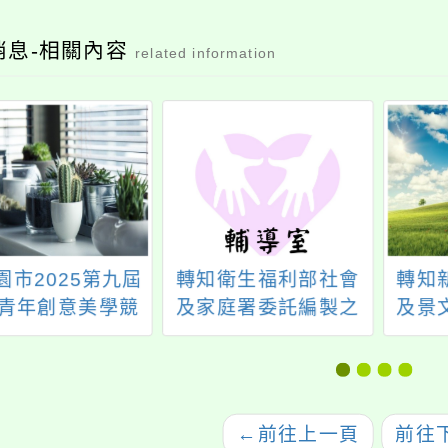
消息-相關內容
related information
園市2025第九屆
轉知衛生福利部社會
轉知
青年創意美學競
及家庭署委託編製之
及景
競賽簡章及宣傳
「兒少反歧視案例彙
「20
海報
編」一案，歡迎推廣
寶精
使用，請查照。
←
前往上一頁
前往