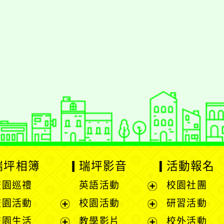
styc
gle、Firefox、Vivaldi、Opera
支援行
 2.5.11
網站語系：zh-TW
eil網站設計工坊
徐嘉裕 Neil hsu
瑞坪相簿
瑞坪影音
活動報名
校園巡禮
英語活動
校園社團
展
校園活動
校園活動
研習活動
開
展
展
校園生活
教學影片
校外活動