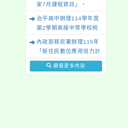
家7月課程資訊」、
「HELLO新鮮人」、
治平高中辦理114學年度
「數位教養練習題」、
第2學期高級中等學校桃
「青少年家長讀書會」、
三區適性入學博覽會體驗
內政部移民署辦理115年
「親密關係工作坊」、
活動
「新住民數位應用培力計
「祖孫樂淘桃創意照片徵
畫」免費資訊課程一案
件活動」海報各1份
觀看更多內容