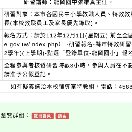
、
研習講師：龍岡國中張維真主任。
、
研習對象：本市各國民中小學教職人員、特教教
長(本校教職員工及家長優先錄取)。
、
報名方式：請於112年12月1日(星期五) 前至全國特殊教
e.gov.tw/index.php） -研習報名-縣市特
2學年)(上學期)-點選「登錄單位-龍岡國小」報
、
全程參與者核發研習時數3小時，參與人員在不
請准予公假登記。
、
如有疑義請洽本校輔導室特教組，電話：45885
可瀏覽群組：
註冊會員
訪客