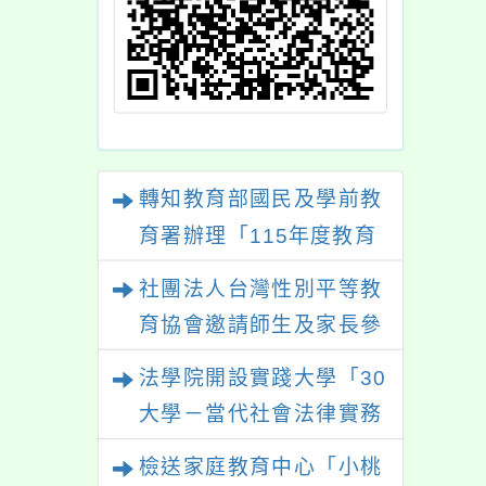
轉知教育部國民及學前教
育署辦理「115年度教育
部國民及學前教育署辦理
社團法人台灣性別平等教
性別平等教育建置課程與
育協會邀請師生及家長參
教學人才庫實施計畫」一
與「幸符製造所：與同志
法學院開設實踐大學「30
案， 請鼓勵校內教師踴
青少年一起長大」互動式
大學－當代社會法律實務
躍提出申請，請查照。
展覽，歡迎參觀。
與應用學分學程專班」招
檢送家庭教育中心「小桃
生文宣