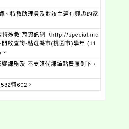
師、特教助理員及對該主題有興趣的家
 育資訊網（http://special.mo
教研習-開啟查詢-點選縣市(桃園市)學年 (11
名。
影響課務及 不支領代課鐘點費原則下，
82轉602。