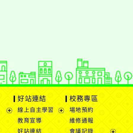
動瀏覽裝置
好站連結
校務專區
線上自主學習
場地預約
展
展
教育宣導
維修通報
開
開
好站連結
會議記錄