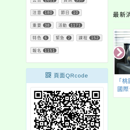
公告
1611
資訊
337
注意
180
節日
10
最新
重要
38
活動
1171
特色
6
緊急
2
課程
152
報名
1151
頁面QRcode
【親師座談會】
中央大學辦理「2026
「桃
15(五)晚上6:30辦
桃園天文嘉年華－國
國際
本學期親師座談
中學生一日大學參
賽」
，歡迎本校學生家
訪」活動
長與會。