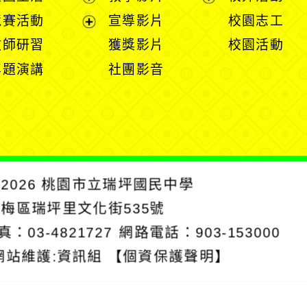
選
開
開
展
展
競賽活動
宣導影片
校園志工
單
選
選
開
開
展
教師研習
獲獎影片
校園活動
單
單
選
選
開
專題演講
社團影音
單
單
選
單
2026
桃園市立瑞坪國民中學
楊梅區瑞坪里文化街535號
真：03-4821727
網路電話：903-153000
網站維護:資訊組
【個資保護聲明】