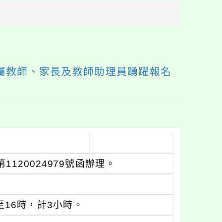
方
區
塊
屬教師、家長及教師助理員踴躍報名
120024979號函辦理。
至16時，計3小時。