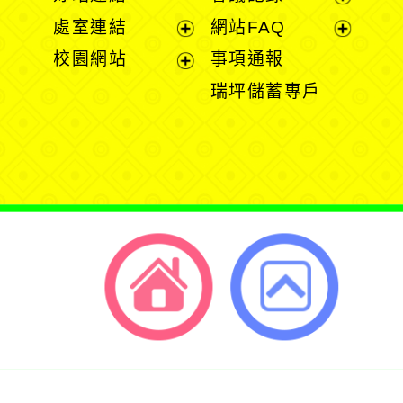
選
選
展
處室連結
網站FAQ
單
單
開
展
展
校園網站
事項通報
選
開
開
展
瑞坪儲蓄專戶
單
選
選
開
單
單
選
單
返回首頁
返回頂端