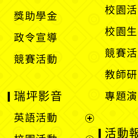
開
展
校園活
獎助學金
選
開
校園生
政令宣導
單
選
競賽活
競賽活動
單
教師研
瑞坪影音
專題演
英語活動
展
活動