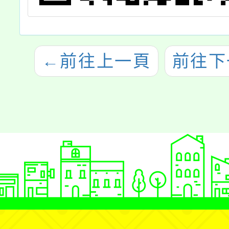
←
前往上一頁
前往下