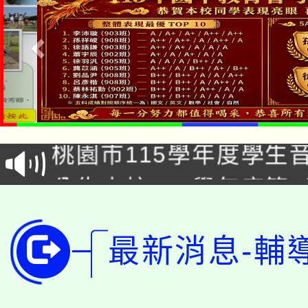
公告本校115學年度第1
「2026金融保險知識
代理(課)教師甄選結果(
桃園市115學年度學生
車」活動
公告本校115學年度第
生本土語及新住民語歌
公告本校115學年度第
代理(課)教師甄選結果(
最新消息-輔
轉知中國文化大學推廣
代理(課)教師甄選結果(
轉知苗栗縣政府辦理11
《TA101》溝通分析