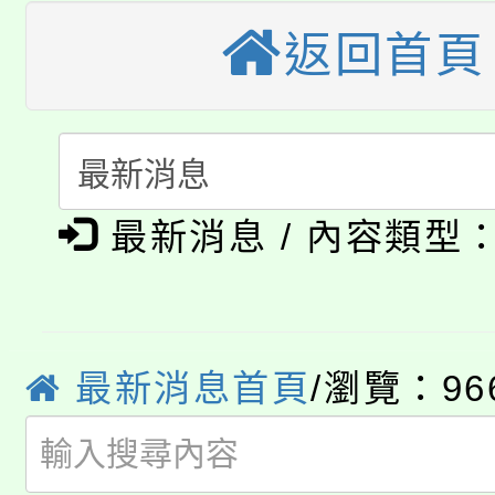
桃園市115學年度學生
縣市「校園短影音徵選
程，歡迎學生輔導中心
返回首頁
「桃園市補助參觀特色
要點
門員」簡章及活動海報
心理、諮商輔導、社會
115年度「教育部表揚
展演活動實施計畫」
踴躍報名參加。
系所師生報名參加。
公告本校115學年度第1
義教育推展貢獻獎」
「2026金融保險知識
最新消息 / 內容類型
代理(課)教師甄選結果(
桃園市115學年度學生
車」活動
公告本校115學年度第
生本土語及新住民語歌
最新消息首頁
/瀏覽：96
公告本校115學年度第
代理(課)教師甄選結果(
轉知中國文化大學推廣
代理(課)教師甄選結果(