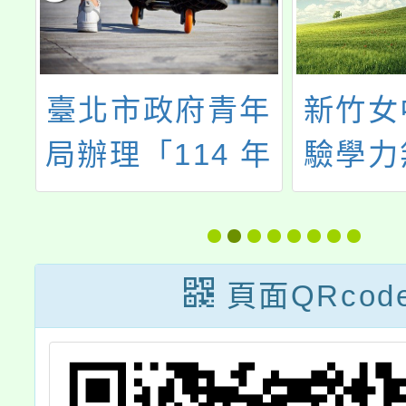
府
臺北市政府青年
新竹女
島
局辦理「114 年
驗學力
冰
度
畫與人
LOOK@ME！
青少年時尚造型
頁面QRcod
設計競賽」