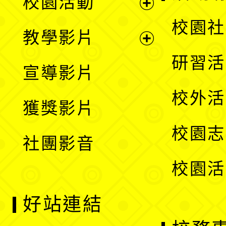
校園活動
開
展
校園社
教學影片
選
開
展
研習活
宣導影片
單
選
開
校外活
獲獎影片
單
選
校園志
社團影音
單
校園活
好站連結