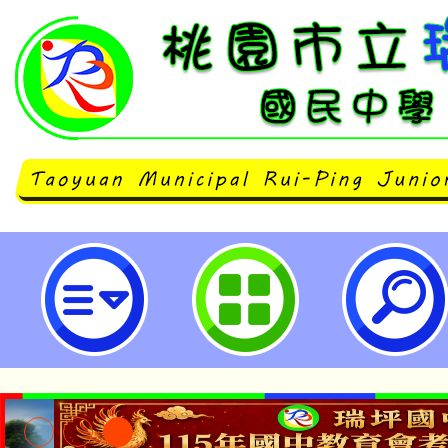
轉知治平高中辦理112學年度均質化
區治趣相投多元學習)「2.4學校分
備資源」體驗營-桃園市立瑞坪國民