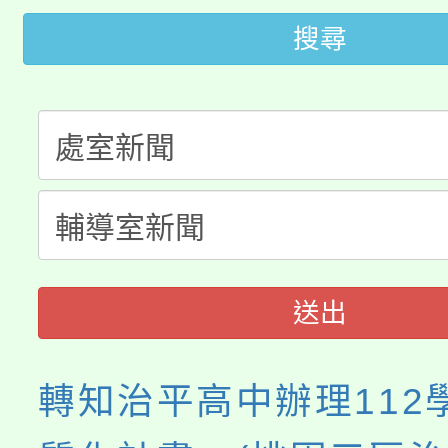
轉知苗栗縣政府辦理11
《TA101》溝通分析
搜尋
桃園市115學年度學生
縣市「校園短影音徵選
程，歡迎學生輔導中心
「桃園市補助參觀特色
要點
門員」簡章及活動海報
心理、諮商輔導、社會
115年度「教育部表揚
展演活動實施計畫」
踴躍報名參加。
系所師生報名參加。
義教育推展貢獻獎」
送出
轉知治平高中辦理112