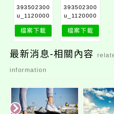
393502300
393502300
u_1120000
u_1120000
638_583_p
638_5831
檔案下載
檔案下載
rint
最新消息-相關內容
relat
information