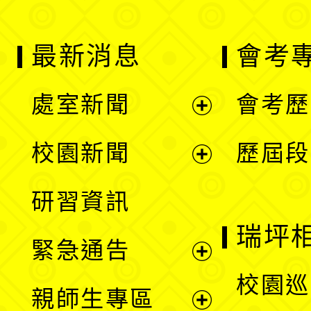
最新消息
會考
處室新聞
會考歷
展
校園新聞
歷屆段
開
展
研習資訊
選
開
瑞坪
緊急通告
單
選
展
校園巡
親師生專區
單