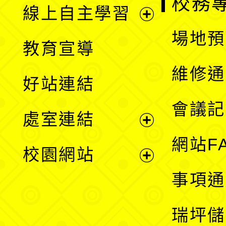
校務
線上自主學習
展
場地預
教育宣導
開
維修通
好站連結
選
會議記
處室連結
單
展
網站F
校園網站
開
展
事項通
選
開
瑞坪儲