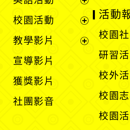
展
活動
校園活動
開
展
校園社
教學影片
選
開
展
研習活
宣導影片
單
選
開
校外活
獲獎影片
單
選
校園志
社團影音
單
校園活