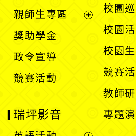
展
校園巡
親師生專區
單
開
展
校園活
獎助學金
選
開
校園生
政令宣導
單
選
競賽活
競賽活動
單
教師研
瑞坪影音
專題演
英語活動