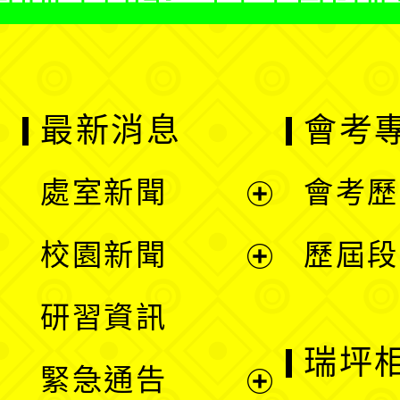
最新消息
會考
處室新聞
會考歷
展
校園新聞
歷屆段
開
展
研習資訊
選
開
瑞坪
緊急通告
單
選