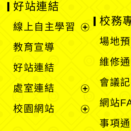
好站連結
校務
線上自主學習
展
場地預
教育宣導
開
維修通
好站連結
選
會議記
處室連結
單
展
網站F
校園網站
開
展
事項通