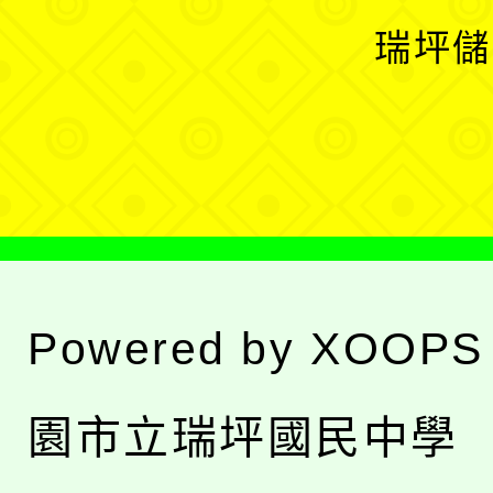
選
開
瑞坪儲
單
選
單
Powered by
XOOPS
園市立瑞坪國民中學