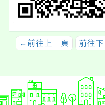
←
前往上一頁
前往下