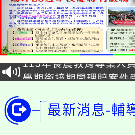
淨零綠生活教案入校路
115年食農教育專業人
會
學期銜接期間理賠案件
程
淨零綠領人才培育課程
學籍身 分審查程序及
公告本校115學年度第1
最新消息-輔
版
「2026金融保險知識
代理(課)教師甄選結果(
桃園市115學年度學生