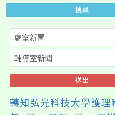
代理(課)教師甄選結果(
搜尋
桃園市115學年度學生
車」活動
公告本校115學年度第
生本土語及新住民語歌
公告本校115學年度第
代理(課)教師甄選結果(
轉知中國文化大學推廣
代理(課)教師甄選結果(
《TA101》溝通分析
程，歡迎學生輔導中心
送出
心理、諮商輔導、社會
轉知弘光科技大學護理科
系所師生報名參加。