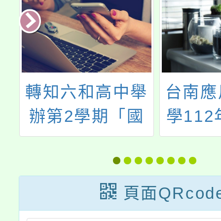
轉知六和高中舉
台南應
期
辦第2學期「國
學112
活
中學術及性向探
(六)
索活動」
南應
來」-2
頁面QRcod
開放