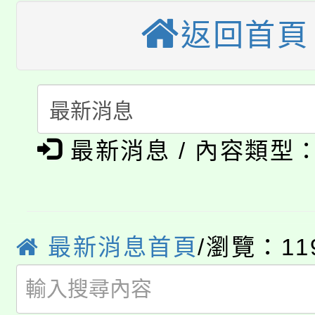
車」活動
返回首頁
公告本校115學年度第
生本土語及新住民語歌
公告本校115學年度第
代理(課)教師甄選結果(
轉知中國文化大學推廣
代理(課)教師甄選結果(
淨零綠生活教案入校路
《TA101》溝通分析
最新消息 / 內容類型
115年食農教育專業人
會
程，歡迎學生輔導中心
學期銜接期間理賠案件
程
心理、諮商輔導、社會
淨零綠領人才培育課程
最新消息首頁
/瀏覽：11
學籍身 分審查程序及
系所師生報名參加。
公告本校115學年度第1
版
「2026金融保險知識