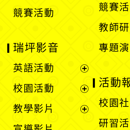
競賽活
競賽活動
單
教師研
瑞坪影音
專題演
英語活動
展
活動
校園活動
開
展
校園社
教學影片
選
開
展
研習活
宣導影片