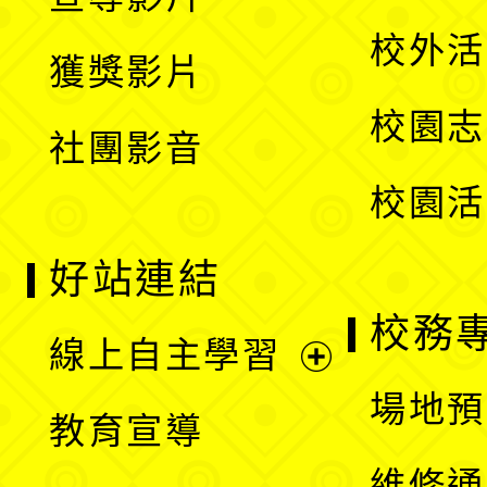
單
選
開
校外活
獲獎影片
單
選
校園志
社團影音
單
校園活
好站連結
校務
線上自主學習
展
場地預
教育宣導
開
維修通