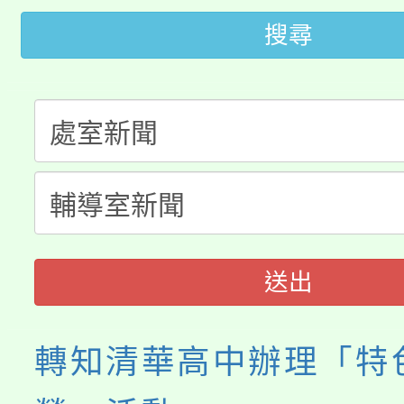
桃園市低收入戶享有免
田徑場及游泳池舉行。
搜尋
大園自造教育及科技中心
視費優惠，中低收入戶
大溪自造教育及科技中心
份教師增能研習
半價優惠，詳情可洽有
淨零綠生活教案入校路
份教師研習
者。
115年食農教育專業人
會
程
送出
轉知清華高中辦理「特