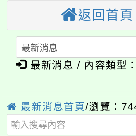
大園自造教育及科技中心
視費優惠，中低收入戶
返回首頁
大溪自造教育及科技中心
份教師增能研習
半價優惠，詳情可洽有
淨零綠生活教案入校路
份教師研習
者。
115年食農教育專業人
會
「本色祭」8/29、30
程
最新消息 / 內容類型
8/21下午1時於龍潭區
場熱烈登場!
YOUNG桃局內行報名
徵才活動。
8月14至27日，桃園
最新消息首頁
/瀏覽：74
局官網。
115年桃園市運動會8/1
開!