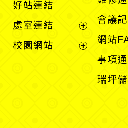
好站連結
選
會議記
處室連結
單
展
網站F
校園網站
開
展
事項通
選
開
瑞坪儲
單
選
單