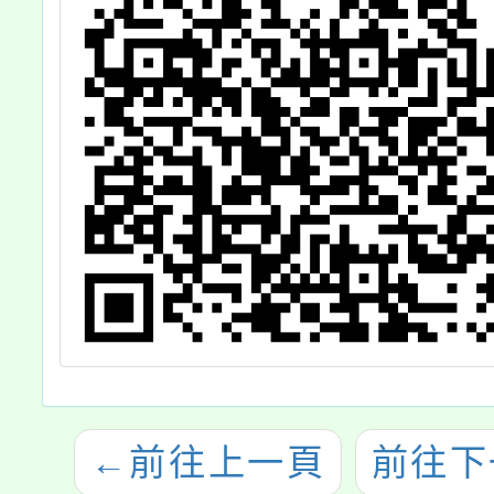
←
前往上一頁
前往下