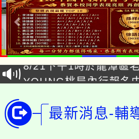
「本色祭」8/29、30
8/21下午1時於龍潭區
場熱烈登場!
YOUNG桃局內行報名
徵才活動。
8月14至27日，桃園
局官網。
115年桃園市運動會8/1
開!
最新消息-輔
桃園市低收入戶享有免
田徑場及游泳池舉行。