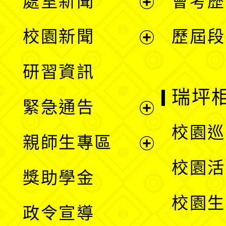
處室新聞
會考歷
展
校園新聞
歷屆段
開
展
研習資訊
選
開
瑞坪
緊急通告
單
選
展
校園巡
親師生專區
單
開
展
校園活
獎助學金
選
開
校園生
政令宣導
單
選