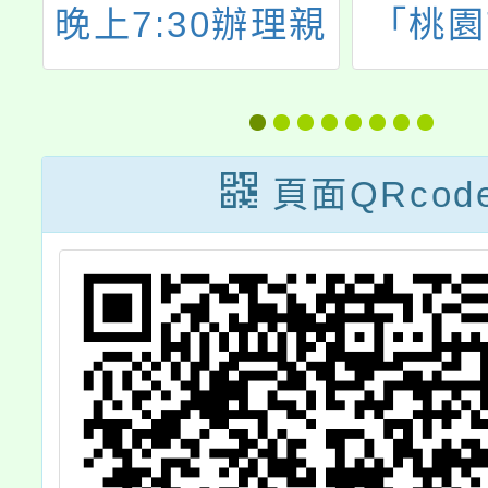
中
晚上7:30辦理親
「桃園
中
職教育講座：正
度加強
度
向教養心法，歡
員及家
1
迎家長、教師、
能研習
頁面QRcod
社區人士參與！
勵所屬
長及教
踴躍報
請