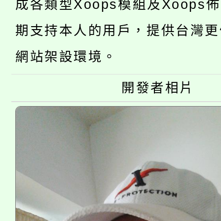
成各類型Xoops模組及Xoops
桃園市低收入戶享有免
田徑場及游泳池舉行。
期支持本人的用戶，提供台灣更
大園自造教育及科技中心
視費優惠，中低收入戶
網站架設環境。
大溪自造教育及科技中心
份教師增能研習
半價優惠，詳情可洽有
開發者相片
淨零綠生活教案入校路
份教師研習
者。
115年食農教育專業人
會
程