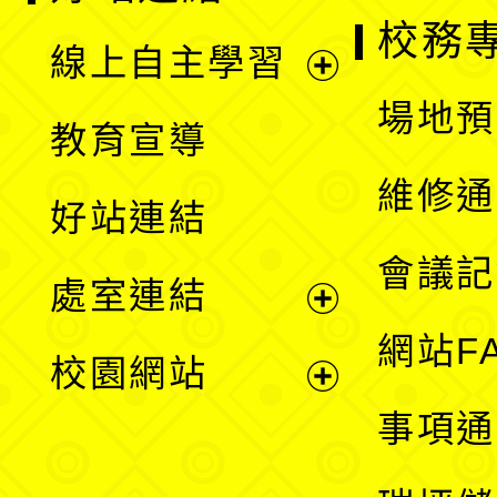
校務
線上自主學習
展
場地預
教育宣導
開
維修通
好站連結
選
會議記
處室連結
單
展
網站F
校園網站
開
展
事項通
選
開