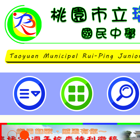
neilrpjhstyc網站設計者：徐嘉裕 N