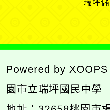
瑞坪儲
單
選
單
Powered by
XOOPS
園市立瑞坪國民中學
地址：
32658桃園市