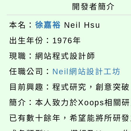
開發者簡介
大園自造教育及科技中心
視費優惠，中低收入戶
大溪自造教育及科技中心
份教師增能研習
本名：
徐嘉裕
Neil Hsu
半價優惠，詳情可洽有
淨零綠生活教案入校路
份教師研習
出生年份：1976年
者。
115年食農教育專業人
會
現職：網站程式設計師
「本色祭」8/29、30
程
任職公司：
Neil網站設計工坊
8/21下午1時於龍潭區
場熱烈登場!
目前興趣：程式研究，創意突破
YOUNG桃局內行報名
徵才活動。
簡介：本人致力於Xoops相關
8月14至27日，桃園
局官網。
已有數十餘年，希望能將所研發
115年桃園市運動會8/1
開!