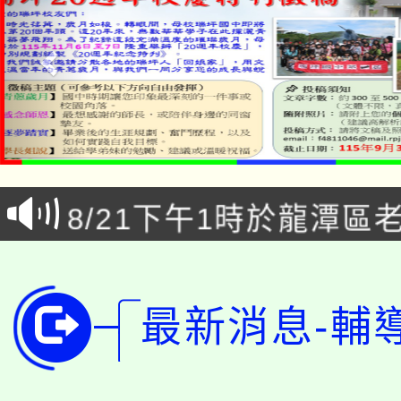
「本色祭」8/29、30
8/21下午1時於龍潭區
場熱烈登場!
YOUNG桃局內行報名
徵才活動。
8月14至27日，桃園
局官網。
最新消息-輔
115年桃園市運動會8/1
開!
桃園市低收入戶享有免
田徑場及游泳池舉行。