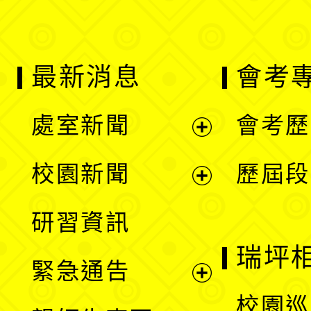
最新消息
會考
處室新聞
會考歷
展
校園新聞
歷屆段
開
展
研習資訊
選
開
瑞坪
緊急通告
單
選
展
校園巡