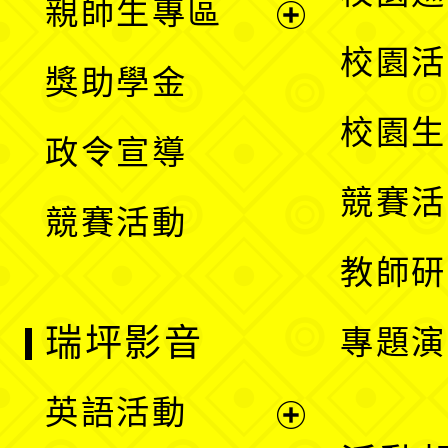
親師生專區
單
開
展
校園活
獎助學金
選
開
校園生
政令宣導
單
選
競賽活
競賽活動
單
教師研
瑞坪影音
專題演
英語活動