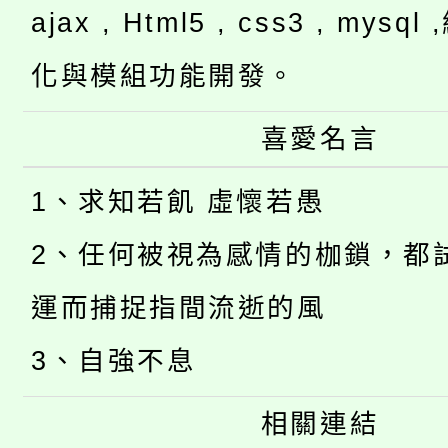
ajax , Html5 , css3 , mysq
化與模組功能開發。
喜愛名言
1、求知若飢 虛懷若愚
2、任何被視為感情的枷鎖，都
運而捕捉指間流逝的風
3、自強不息
相關連結