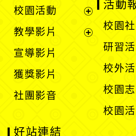
展
活動
校園活動
開
展
校園社
教學影片
選
開
展
研習活
宣導影片
單
選
開
校外活
獲獎影片
單
選
校園志
社團影音
單
校園活
好站連結