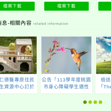
檔案下載
檔案下載
消息-相關內容
related information
仁德醫專原住民
公告「113學年度桃園
檢送
生資源中心訂於
市身心障礙學生適性
「Th
3年12月11日辦理
輔導安置」簡章
斯風
24仁醫-豐收祭」
手工
活動邀請卡1份