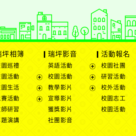
瑞坪相簿
瑞坪影音
活動報名
校園巡禮
英語活動
校園社團
展
校園活動
校園活動
研習活動
開
展
展
校園生活
教學影片
校外活動
選
開
開
展
展
競賽活動
宣導影片
校園志工
單
選
選
開
開
展
教師研習
獲獎影片
校園活動
單
單
選
選
開
專題演講
社團影音
單
單
選
單