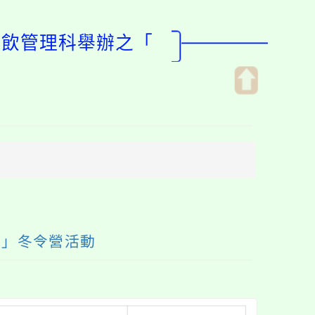
餐飲管理科舉辦之「
開
啟
上
方
區
塊
營」冬令營活動