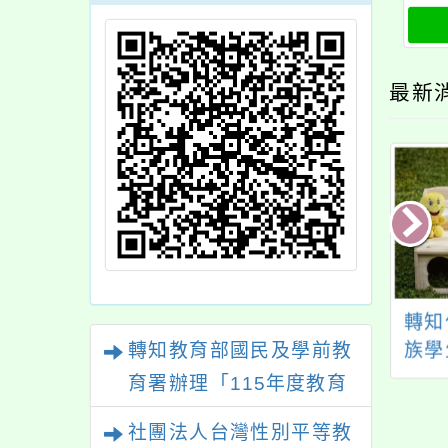
最新
知南強高級工商職
轉知財團法人桃園市
轉知
校辦理新北市112
長穩社福慈善基金會
族學
轉知教育部國民及學前教
年度技術型高中未
基金會官網及i-Fare福
11
育署辦理「115年度教育
新興產業職業試探
利好幫手平台相關社
「20
部國民及學前教育署辦理
社團法人台灣性別平等教
課程
會福利資訊，學校於
系列