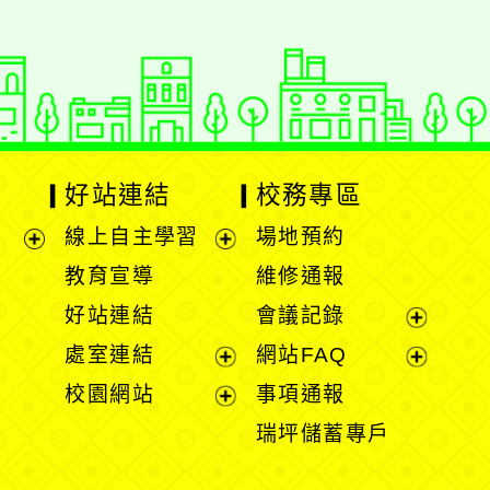
好站連結
校務專區
線上自主學習
場地預約
展
展
教育宣導
維修通報
開
開
好站連結
會議記錄
選
選
展
處室連結
網站FAQ
單
單
開
展
展
校園網站
事項通報
選
開
開
展
瑞坪儲蓄專戶
單
選
選
開
單
單
選