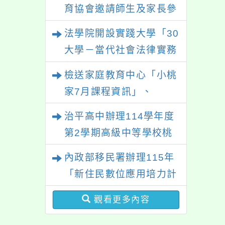
性別平等教育建置課程與
協助學生面臨生活困
育協會邀請師生及家長參
教學人才庫實施計畫」一
難時可參考運用。
與「幸符製造所：與同志
法學院開設實踐大學「30
案， 請鼓勵校內教師踴
青少年一起長大」互動式
大學－當代社會法律實務
躍提出申請，請查照。
展覽，歡迎參觀。
與應用學分學程專班」招
檢送家庭教育中心「小桃
生文宣
家7月課程資訊」、
「HELLO新鮮人」、
治平高中辦理114學年度
「數位教養練習題」、
第2學期高級中等學校桃
「青少年家長讀書會」、
三區適性入學博覽會體驗
內政部移民署辦理115年
「親密關係工作坊」、
活動
「新住民數位應用培力計
「祖孫樂淘桃創意照片徵
畫」免費資訊課程一案
件活動」海報各1份
觀看更多內容