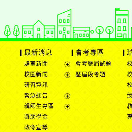
最新消息
會考專區
處室新聞
會考歷屆試題
展
校園新聞
歷屆段考題
開
展
研習資訊
選
開
緊急通告
單
選
展
親師生專區
單
開
展
獎助學金
選
開
政令宣導
單
選