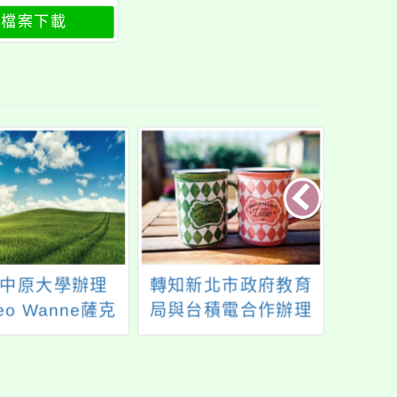
檔案下載
中原大學辦理
轉知新北市政府教育
轉知
eo Wanne薩克
局與台積電合作辦理
理科於
吹嘴設計概念及
新北市111學年度高級
(星期
修整技術課程」
中等學校「技職Chain
OPEN
招生海報
跳轉未來」升學及就