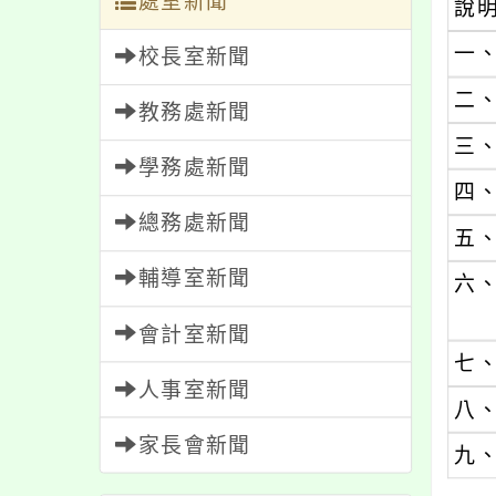
處室新聞
說
一
校長室新聞
二
教務處新聞
三
學務處新聞
四
總務處新聞
五
輔導室新聞
六
會計室新聞
七
人事室新聞
八
家長會新聞
九