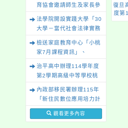
性別平等教育建置課程與
團法人臺灣點一盞
有關衛生局檢送注意
復旦
育協會邀請師生及家長參
教學人才庫實施計畫」一
社會關懷協會舉辦
力不足過動症
度第
與「幸符製造所：與同志
法學院開設實踐大學「30
案， 請鼓勵校內教師踴
療癒心理學〜走上
（ADHD）教養知能巡
青少年一起長大」互動式
大學－當代社會法律實務
躍提出申請，請查照。
長與修復的道路】
迴親子講座宣導文宣1
展覽，歡迎參觀。
益自我成長線上課
份，請查照。
與應用學分學程專班」招
檢送家庭教育中心「小桃
，歡迎有興趣者踴
生文宣
家7月課程資訊」、
躍報名參加。
「HELLO新鮮人」、
治平高中辦理114學年度
「數位教養練習題」、
第2學期高級中等學校桃
「青少年家長讀書會」、
三區適性入學博覽會體驗
內政部移民署辦理115年
「親密關係工作坊」、
活動
「新住民數位應用培力計
「祖孫樂淘桃創意照片徵
畫」免費資訊課程一案
件活動」海報各1份
觀看更多內容