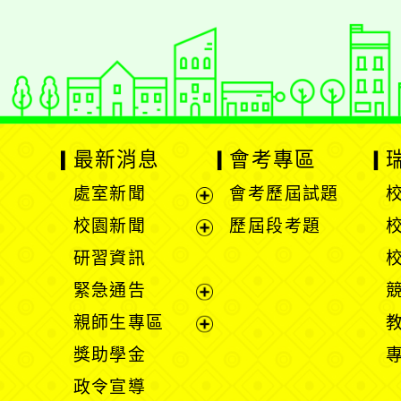
最新消息
會考專區
處室新聞
會考歷屆試題
展
校園新聞
歷屆段考題
開
展
研習資訊
選
開
緊急通告
單
選
展
親師生專區
單
開
展
獎助學金
選
開
政令宣導
單
選