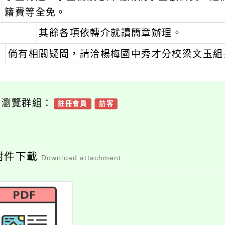
籍費等全免。
其餘各項依轉介就讀簡章辦理。
、
倘有相關疑問，請洽楊梅國中秀才分校梁文玉組長，電
可瀏覽群組：
註冊會員
訪客
附件下載
Download attachment