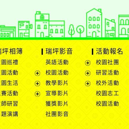
瑞坪相簿
瑞坪影音
活動報名
校園巡禮
英語活動
校園社團
展
校園活動
校園活動
研習活動
開
展
展
校園生活
教學影片
校外活動
選
開
開
展
展
競賽活動
宣導影片
校園志工
單
選
選
開
開
展
教師研習
獲獎影片
校園活動
單
單
選
選
開
專題演講
社團影音
單
單
選
單