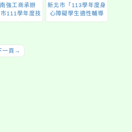
南強工商承辦
新北市「113學年度身
公告本
市111學年度技
心障礙學生適性輔導
(第2
高級中等學校未
安置」簡章
殊教
興產業職業試探
教學
課程」
第
下一頁
→