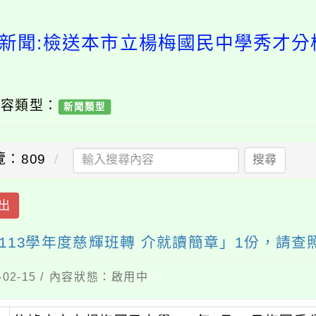
新聞:檢送本市立楊梅國民中學秀才分
內容類型：
新聞類型
覽：809
搜尋
出
13學年度慈輝班轉 介就讀簡章」1份，請查
02-15 / 內容狀態：啟用中