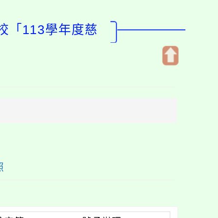
校「113學年度慈
開
啟
上
方
區
塊
照