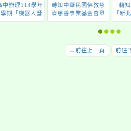
高中辦理114學年
轉知中華民國佛教慈
轉知
1學期「機器人營
濟慈善事業基金會舉
「新北
隊」
辦2023年「覺湛舞台
術型
－人生設計高中營」
來新
台中 場次活動簡章及
活動海報
←
前往上一頁
前往