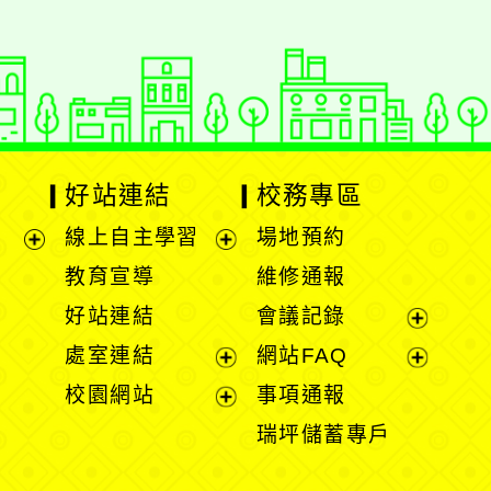
好站連結
校務專區
線上自主學習
場地預約
展
展
教育宣導
維修通報
開
開
好站連結
會議記錄
選
選
展
處室連結
網站FAQ
單
單
開
展
展
校園網站
事項通報
選
開
開
展
瑞坪儲蓄專戶
單
選
選
開
單
單
選