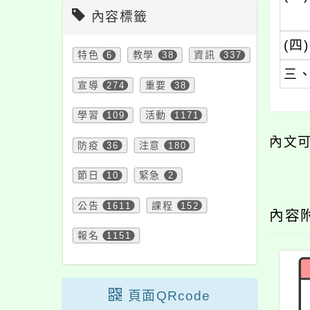
內容標籤
(四)
特色
6
教學
38
資訊
337
三
宣導
274
重要
38
學習
109
活動
1171
內文
防疫
36
注意
180
節日
10
緊急
2
公告
1611
課程
152
內容
報名
1151
頁面QRcode