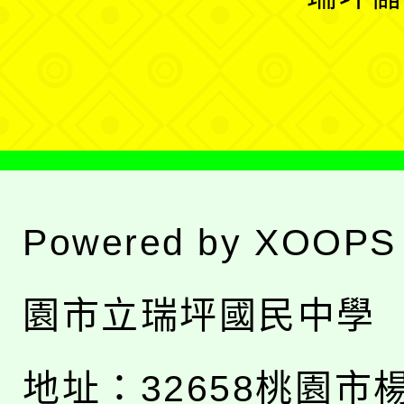
單
選
單
Powered by
XOOPS
園市立瑞坪國民中學
地址：
32658桃園市