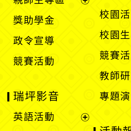
單
開
展
校園活
獎助學金
選
開
校園生
政令宣導
單
選
競賽活
競賽活動
單
教師研
瑞坪影音
專題演
英語活動
展