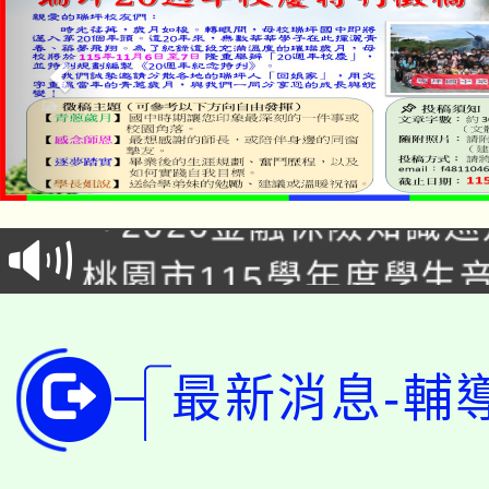
公告本校115學年度第1
「2026金融保險知識
代理(課)教師甄選結果(
桃園市115學年度學生
車」活動
公告本校115學年度第
生本土語及新住民語歌
公告本校115學年度第
代理(課)教師甄選結果(
最新消息-輔
轉知中國文化大學推廣
代理(課)教師甄選結果(
轉知苗栗縣政府辦理11
《TA101》溝通分析