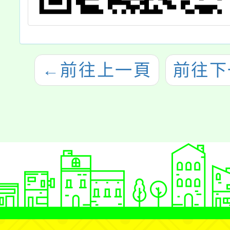
←
前往上一頁
前往下