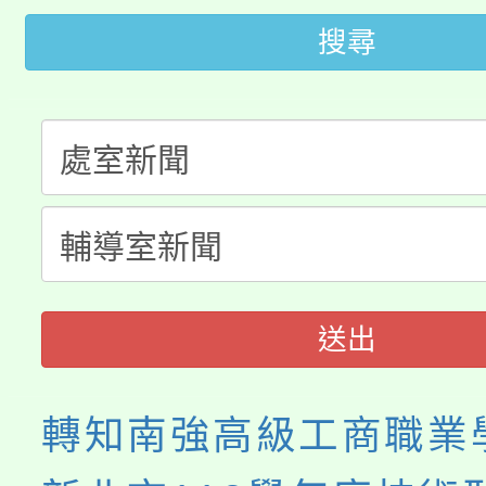
代理(課)教師甄選結果(
搜尋
轉知苗栗縣政府辦理11
《TA101》溝通分析
桃園市115學年度學生
縣市「校園短影音徵選
程，歡迎學生輔導中心
「桃園市補助參觀特色
要點
門員」簡章及活動海報
心理、諮商輔導、社會
115年度「教育部表揚
展演活動實施計畫」
踴躍報名參加。
系所師生報名參加。
義教育推展貢獻獎」
送出
轉知南強高級工商職業