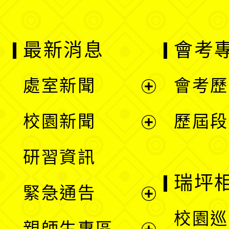
最新消息
會考
處室新聞
會考歷
展
校園新聞
歷屆段
開
展
研習資訊
選
開
瑞坪
緊急通告
單
選
展
校園巡
親師生專區