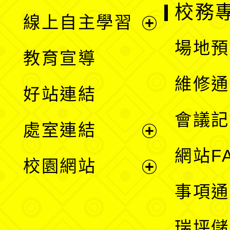
校務
線上自主學習
展
場地預
教育宣導
開
維修通
好站連結
選
會議記
處室連結
單
展
網站F
校園網站
開
展
事項通
選
開
瑞坪儲