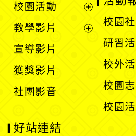
活動
校園活動
開
展
校園社
教學影片
選
開
展
研習活
宣導影片
單
選
開
校外活
獲獎影片
單
選
校園志
社團影音
單
校園活
好站連結