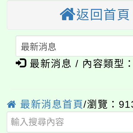
桃園市115學年度學生
返回首頁
縣市「校園短影音徵選
程，歡迎學生輔導中心
「桃園市補助參觀特色
要點
門員」簡章及活動海報
心理、諮商輔導、社會
115年度「教育部表揚
展演活動實施計畫」
踴躍報名參加。
系所師生報名參加。
公告本校115學年度第1
義教育推展貢獻獎」
最新消息 / 內容類型
「2026金融保險知識
代理(課)教師甄選結果(
桃園市115學年度學生
車」活動
公告本校115學年度第
生本土語及新住民語歌
最新消息首頁
/瀏覽：91
公告本校115學年度第
代理(課)教師甄選結果(
轉知中國文化大學推廣