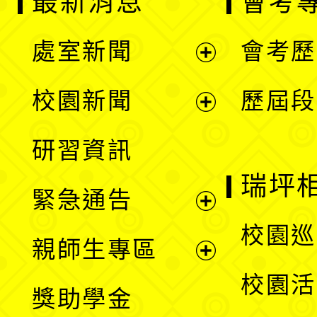
最新消息
會考
處室新聞
會考歷
展
校園新聞
歷屆段
開
展
研習資訊
選
開
瑞坪
緊急通告
單
選
展
校園巡
親師生專區
單
開
展
校園活
獎助學金
選