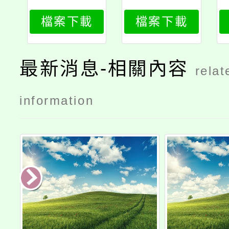
專五專完全
專全開113
檔案下載
檔案下載
免試入學簡
章
最新消息-相關內容
relat
information