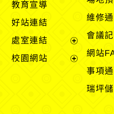
教育宣導
開
維修通
好站連結
選
會議記
處室連結
單
展
網站F
校園網站
開
展
事項通
選
開
瑞坪儲
單
選
單