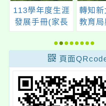
財
113學年度生涯
轉知新
開
發展手冊(家長
教育局
校
版)，請參閱
合作辦
年
111
家
中等學
頁面QRcod
Chai
來」升
博