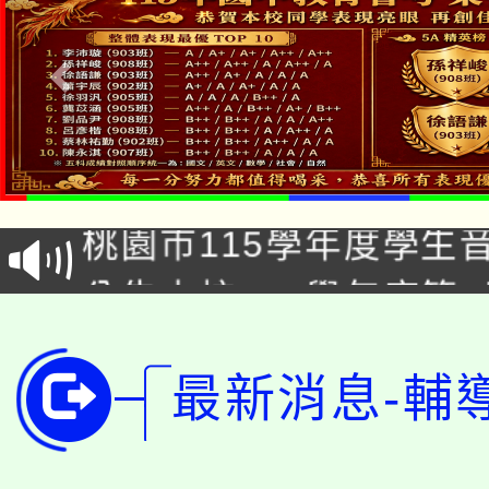
公告本校115學年度第1
「2026金融保險知識
代理(課)教師甄選結果(
桃園市115學年度學生
車」活動
公告本校115學年度第
生本土語及新住民語歌
公告本校115學年度第
代理(課)教師甄選結果(
最新消息-輔
轉知中國文化大學推廣
代理(課)教師甄選結果(
轉知苗栗縣政府辦理11
《TA101》溝通分析