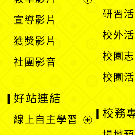
選
開
展
研習活
宣導影片
單
選
開
校外活
獲獎影片
單
選
校園志
社團影音
單
校園活
好站連結
校務
線上自主學習
展
場地預