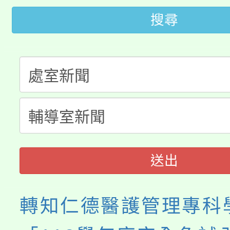
轉知苗栗縣政府辦理11
《TA101》溝通分析
搜尋
桃園市115學年度學生
縣市「校園短影音徵選
程，歡迎學生輔導中心
「桃園市補助參觀特色
要點
門員」簡章及活動海報
心理、諮商輔導、社會
115年度「教育部表揚
展演活動實施計畫」
踴躍報名參加。
系所師生報名參加。
義教育推展貢獻獎」
送出
轉知仁德醫護管理專科