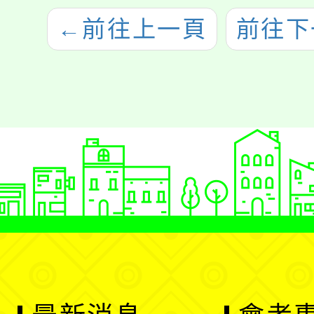
←
前往上一頁
前往下