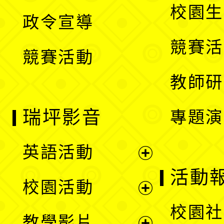
開
校園生
政令宣導
單
選
競賽活
競賽活動
單
教師研
瑞坪影音
專題演
英語活動
展
活動
校園活動
開
展
校園社
教學影片