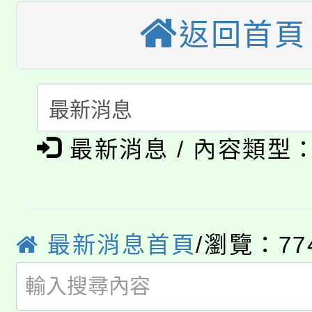
桃園市115學年度學生
縣市「校園短影音徵選
程，歡迎學生輔導中心
返回首頁
「桃園市補助參觀特色
要點
門員」簡章及活動海報
心理、諮商輔導、社會
115年度「教育部表揚
展演活動實施計畫」
踴躍報名參加。
系所師生報名參加。
公告本校115學年度第1
義教育推展貢獻獎」
「2026金融保險知識
最新消息 / 內容類型
代理(課)教師甄選結果(
桃園市115學年度學生
車」活動
公告本校115學年度第
生本土語及新住民語歌
最新消息首頁
/瀏覽：77
公告本校115學年度第
代理(課)教師甄選結果(
轉知中國文化大學推廣
代理(課)教師甄選結果(