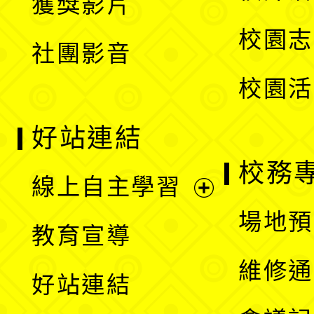
獲獎影片
單
選
校園志
社團影音
單
校園活
好站連結
校務
線上自主學習
展
場地預
教育宣導
開
維修通
好站連結
選