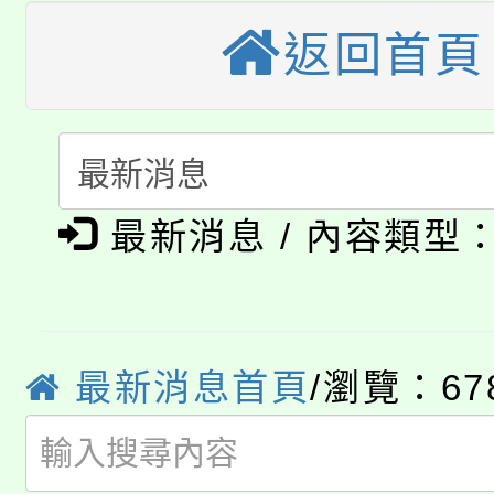
大園自造教育及科技中心
視費優惠，中低收入戶
返回首頁
大溪自造教育及科技中心
份教師增能研習
半價優惠，詳情可洽有
淨零綠生活教案入校路
份教師研習
者。
115年食農教育專業人
會
「本色祭」8/29、30
最新消息 / 內容類型
程
8/21下午1時於龍潭區
場熱烈登場!
YOUNG桃局內行報名
徵才活動。
最新消息首頁
/瀏覽：67
8月14至27日，桃園
局官網。
115年桃園市運動會8/1
開!