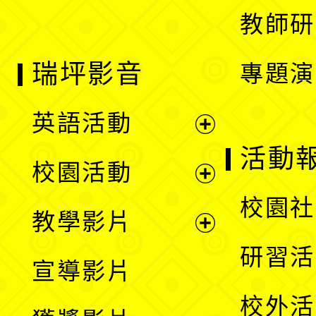
教師研
瑞坪影音
專題演
英語活動
展
活動
校園活動
開
展
校園社
教學影片
選
開
展
研習活
宣導影片
單
選
開
校外活