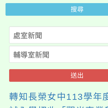
桃園市低收入戶享有免
田徑場及游泳池舉行。
搜尋
大園自造教育及科技中心
視費優惠，中低收入戶
大溪自造教育及科技中心
份教師增能研習
半價優惠，詳情可洽有
淨零綠生活教案入校路
份教師研習
者。
115年食農教育專業人
會
程
送出
轉知長榮女中113學年