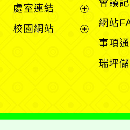
會議記
處室連結
單
展
網站F
校園網站
開
展
事項通
選
開
瑞坪儲
單
選
單