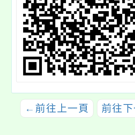
←
前往上一頁
前往下