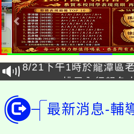
「本色祭」8/29、30
8/21下午1時於龍潭區
場熱烈登場!
YOUNG桃局內行報名
徵才活動。
8月14至27日，桃園
局官網。
最新消息-輔
115年桃園市運動會8/1
開!
桃園市低收入戶享有免
田徑場及游泳池舉行。