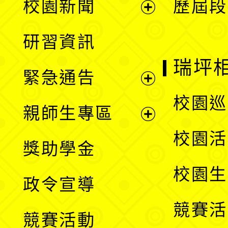
校園新聞
歷屆段
開
展
研習資訊
選
開
瑞坪
緊急通告
單
選
展
校園巡
親師生專區
單
開
展
校園活
獎助學金
選
開
校園生
政令宣導
單
選
競賽活
競賽活動
單