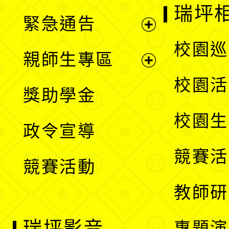
開
瑞坪
緊急通告
單
選
展
校園巡
親師生專區
單
開
展
校園活
獎助學金
選
開
校園生
政令宣導
單
選
競賽活
競賽活動
單
教師研
瑞坪影音
專題演