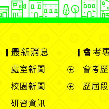
最新消息
會考
處室新聞
會考歷
展
校園新聞
歷屆段
開
展
研習資訊
選