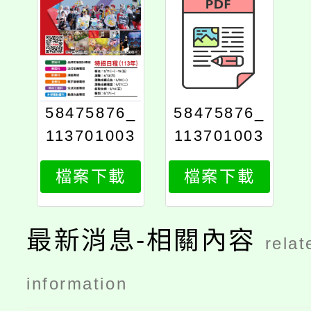
58475876_
58475876_
113701003
113701003
00a0c_attc
00a0c_prin
檔案下載
檔案下載
h2
t
最新消息-相關內容
relat
information