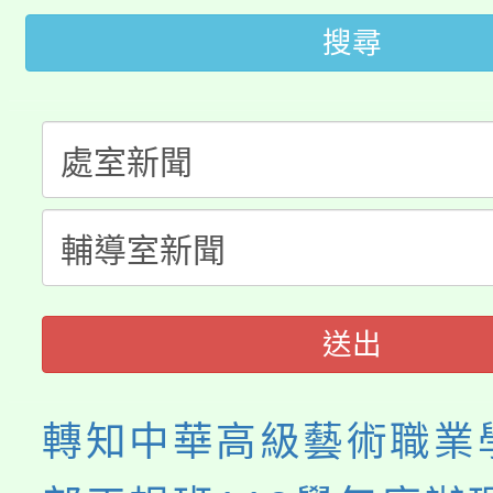
大園自造教育及科技中心
搜尋
視費優惠，中低收入戶
大溪自造教育及科技中心
份教師增能研習
半價優惠，詳情可洽有
淨零綠生活教案入校路
份教師研習
者。
115年食農教育專業人
會
程
送出
轉知中華高級藝術職業