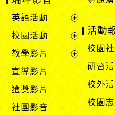
英語活動
展
活動
校園活動
開
展
校園社
教學影片
選
開
展
研習活
宣導影片
單
選
開
校外活
獲獎影片
單
選
校園志
社團影音
單