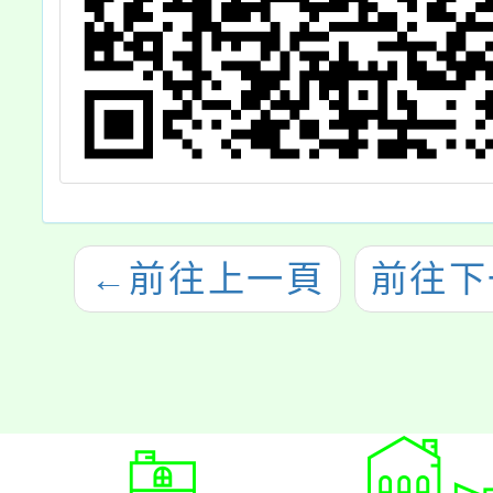
←
前往上一頁
前往下