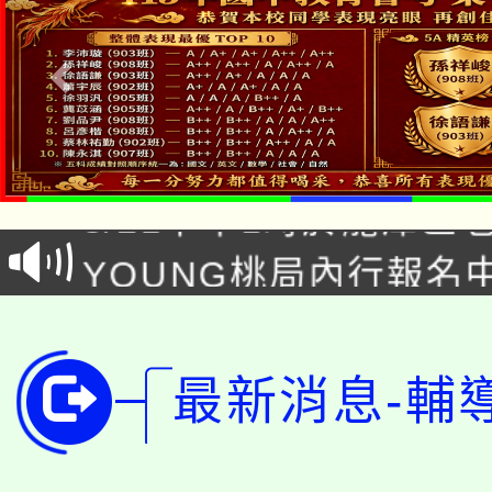
「本色祭」8/29、30
8/21下午1時於龍潭區
場熱烈登場!
YOUNG桃局內行報名
徵才活動。
8月14至27日，桃園
局官網。
115年桃園市運動會8/1
開!
最新消息-輔
桃園市低收入戶享有免
田徑場及游泳池舉行。
大園自造教育及科技中心
視費優惠，中低收入戶