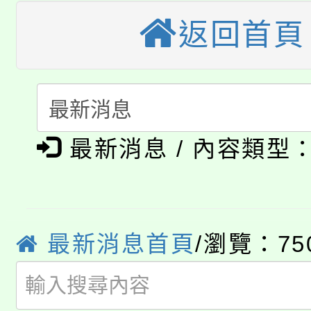
大溪自造教育及科技中心
返回首頁
份教師增能研習
半價優惠，詳情可洽有
淨零綠生活教案入校路
份教師研習
者。
115年食農教育專業人
會
「本色祭」8/29、30
程
最新消息 / 內容類型
8/21下午1時於龍潭區
場熱烈登場!
YOUNG桃局內行報名
徵才活動。
8月14至27日，桃園
局官網。
最新消息首頁
/瀏覽：75
115年桃園市運動會8/1
開!
桃園市低收入戶享有免
田徑場及游泳池舉行。