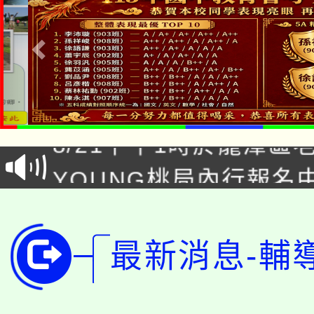
「本色祭」8/29、30
8/21下午1時於龍潭區
場熱烈登場!
YOUNG桃局內行報名
徵才活動。
8月14至27日，桃園
局官網。
115年桃園市運動會8/1
開!
最新消息-輔
桃園市低收入戶享有免
田徑場及游泳池舉行。
大園自造教育及科技中心
視費優惠，中低收入戶