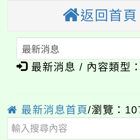
大溪自造教育及科技中心
返回首頁
份教師增能研習
半價優惠，詳情可洽有
淨零綠生活教案入校路
份教師研習
者。
115年食農教育專業人
會
「本色祭」8/29、30
程
最新消息 / 內容類型
8/21下午1時於龍潭區
場熱烈登場!
YOUNG桃局內行報名
徵才活動。
8月14至27日，桃園
局官網。
最新消息首頁
/瀏覽：10
115年桃園市運動會8/1
開!
桃園市低收入戶享有免