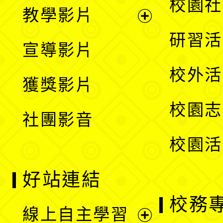
展
校園社
教學影片
選
開
展
研習活
宣導影片
單
選
開
校外活
獲獎影片
單
選
校園志
社團影音
單
校園活
好站連結
校務
線上自主學習