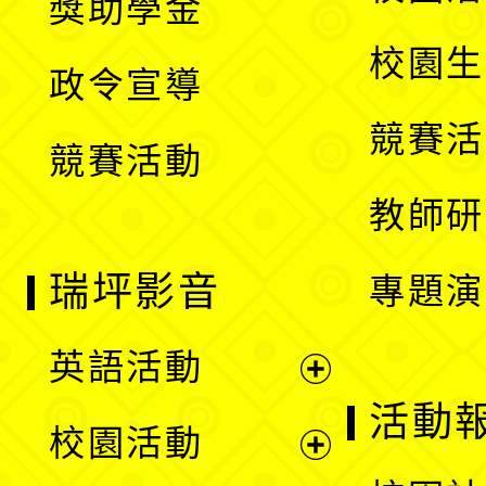
獎助學金
選
開
校園生
政令宣導
單
選
競賽活
競賽活動
單
教師研
瑞坪影音
專題演
英語活動
展
活動
校園活動
開