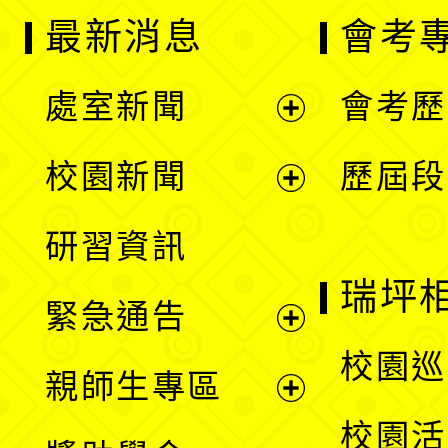
最新消息
會考
處室新聞
會考歷
展
校園新聞
歷屆段
開
展
研習資訊
選
開
瑞坪
緊急通告
單
選
展
校園巡
親師生專區
單
開
展
校園活