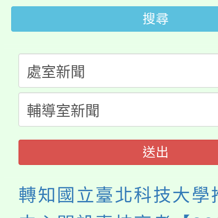
田徑場及游泳池舉行。
搜尋
大園自造教育及科技中心
視費優惠，中低收入戶
大溪自造教育及科技中心
份教師增能研習
半價優惠，詳情可洽有
淨零綠生活教案入校路
份教師研習
者。
115年食農教育專業人
會
程
送出
轉知國立臺北科技大學