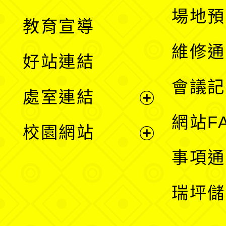
展
場地預
教育宣導
開
維修通
好站連結
選
會議記
處室連結
單
展
網站F
校園網站
開
展
事項通
選
開
瑞坪儲
單
選