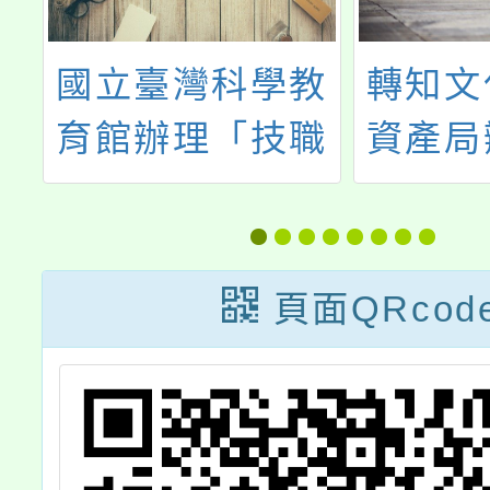
大
國立臺灣科學教
轉知文
心
育館辦理「技職
資產局
縫
JOB探索與體
傳匠工坊
月
驗」職業試探展
職涯探
招
覽活動
程」相
頁面QRcod
請學生