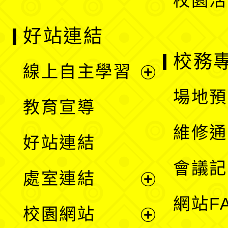
校園活
好站連結
校務
線上自主學習
展
場地預
教育宣導
開
維修通
好站連結
選
會議記
處室連結
單
展
網站F
校園網站