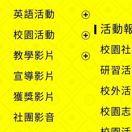
英語活動
展
活動
校園活動
開
展
校園社
教學影片
選
開
展
研習活
宣導影片
單
選
開
校外活
獲獎影片
單
選
校園志
社團影音
單