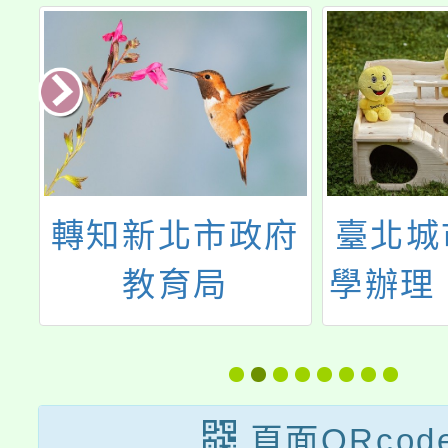
轉知新北市政府
臺北城
技
教育局
學辦理「
簡
「Wow~So
寒假日
Big！2024新北
旅見
市大教育國際博
頁面QRcod