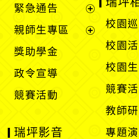
瑞坪
緊急通告
單
選
展
校園巡
親師生專區
單
開
展
校園活
獎助學金
選
開
校園生
政令宣導
單
選
競賽活
競賽活動
單
教師研
瑞坪影音
專題演