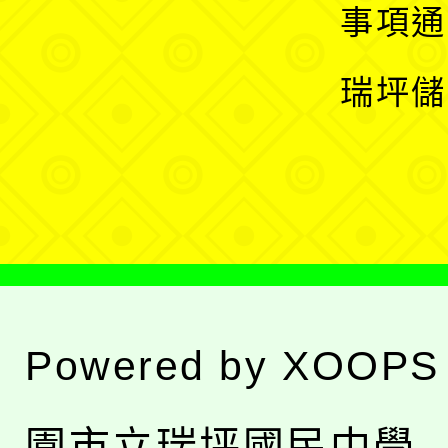
開
展
事項通
選
開
瑞坪儲
單
選
單
Powered by
XOOPS
園市立瑞坪國民中學