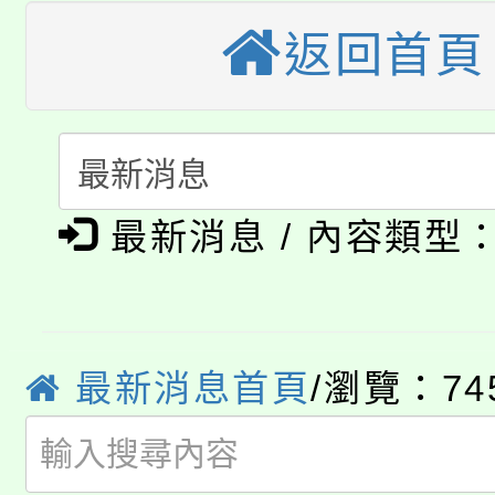
桃園市115學年度學生
縣市「校園短影音徵選
程，歡迎學生輔導中心
返回首頁
「桃園市補助參觀特色
要點
門員」簡章及活動海報
心理、諮商輔導、社會
115年度「教育部表揚
展演活動實施計畫」
踴躍報名參加。
系所師生報名參加。
公告本校115學年度第1
義教育推展貢獻獎」
「2026金融保險知識
最新消息 / 內容類型
代理(課)教師甄選結果(
桃園市115學年度學生
車」活動
公告本校115學年度第
生本土語及新住民語歌
最新消息首頁
/瀏覽：74
公告本校115學年度第
代理(課)教師甄選結果(
轉知中國文化大學推廣
代理(課)教師甄選結果(