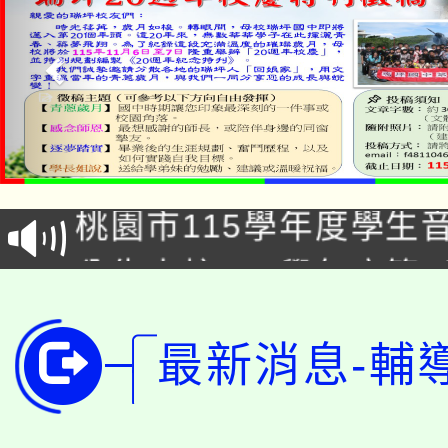
公告本校115學年度第1
「2026金融保險知識
代理(課)教師甄選結果(
桃園市115學年度學生
車」活動
公告本校115學年度第
生本土語及新住民語歌
公告本校115學年度第
代理(課)教師甄選結果(
最新消息-輔
轉知中國文化大學推廣
代理(課)教師甄選結果(
轉知苗栗縣政府辦理11
《TA101》溝通分析