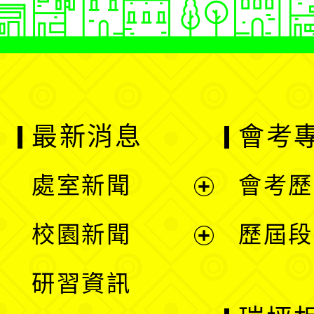
最新消息
會考
處室新聞
會考歷
展
校園新聞
歷屆段
開
展
研習資訊
選
開