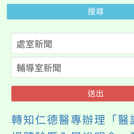
轉知苗栗縣政府辦理11
《TA101》溝通分析
搜尋
桃園市115學年度學生
縣市「校園短影音徵選
程，歡迎學生輔導中心
「桃園市補助參觀特色
要點
門員」簡章及活動海報
心理、諮商輔導、社會
115年度「教育部表揚
展演活動實施計畫」
踴躍報名參加。
系所師生報名參加。
義教育推展貢獻獎」
送出
轉知仁德醫專辦理「醫