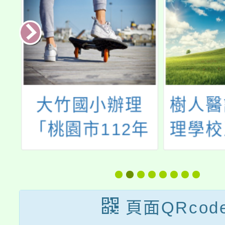
少
大竹國小辦理
樹人醫
教
「桃園市112年
理學校
度加強各校教職
科辦理
物
員及家長特教知
度五專
發
能研習」，請轉
說明暨
頁面QRcod