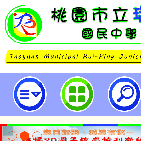
轉知聖心女中辦理113學年度聖心女中
《聖情藍卻》課程體驗活動-桃園市