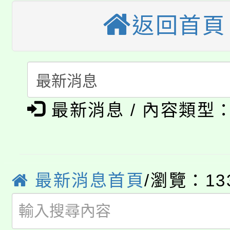
桃園市115學年度學生
縣市「校園短影音徵選
程，歡迎學生輔導中心
返回首頁
「桃園市補助參觀特色
要點
門員」簡章及活動海報
心理、諮商輔導、社會
115年度「教育部表揚
展演活動實施計畫」
踴躍報名參加。
系所師生報名參加。
公告本校115學年度第1
義教育推展貢獻獎」
最新消息 / 內容類型
「2026金融保險知識
代理(課)教師甄選結果(
桃園市115學年度學生
車」活動
公告本校115學年度第
生本土語及新住民語歌
最新消息首頁
/瀏覽：13
公告本校115學年度第
代理(課)教師甄選結果(
轉知中國文化大學推廣
代理(課)教師甄選結果(