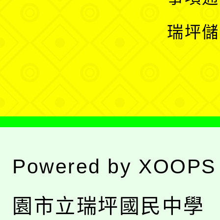
選
開
瑞坪儲
單
選
單
Powered by
XOOPS
園市立瑞坪國民中學