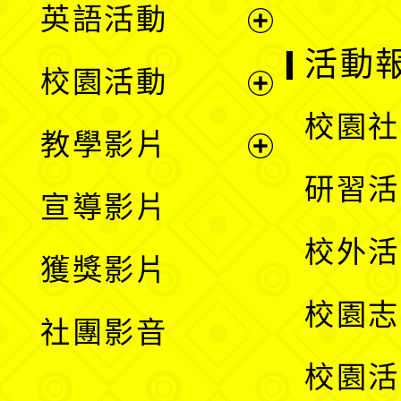
英語活動
展
活動
校園活動
開
展
校園社
教學影片
選
開
展
研習活
宣導影片
單
選
開
校外活
獲獎影片
單
選
校園志
社團影音
單
校園活