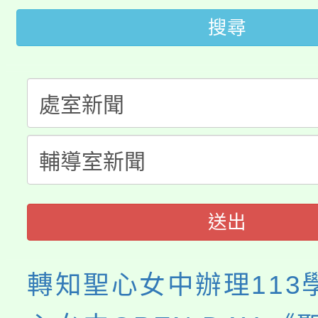
轉知苗栗縣政府辦理11
《TA101》溝通分析
搜尋
桃園市115學年度學生
縣市「校園短影音徵選
程，歡迎學生輔導中心
「桃園市補助參觀特色
要點
門員」簡章及活動海報
心理、諮商輔導、社會
115年度「教育部表揚
展演活動實施計畫」
踴躍報名參加。
系所師生報名參加。
義教育推展貢獻獎」
送出
轉知聖心女中辦理113