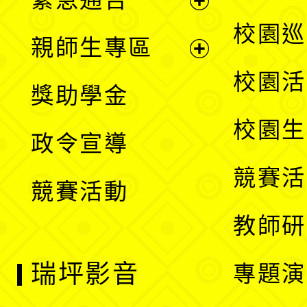
單
選
展
校園巡
親師生專區
單
開
展
校園活
獎助學金
選
開
校園生
政令宣導
單
選
競賽活
競賽活動
單
教師研
瑞坪影音
專題演