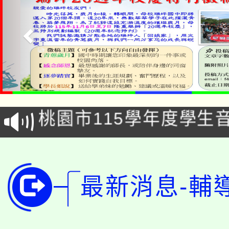
公告本校115學年度第1
「2026金融保險知識
代理(課)教師甄選結果(
桃園市115學年度學生
車」活動
公告本校115學年度第
生本土語及新住民語歌
公告本校115學年度第
代理(課)教師甄選結果(
最新消息-輔
轉知中國文化大學推廣
代理(課)教師甄選結果(
轉知苗栗縣政府辦理11
《TA101》溝通分析