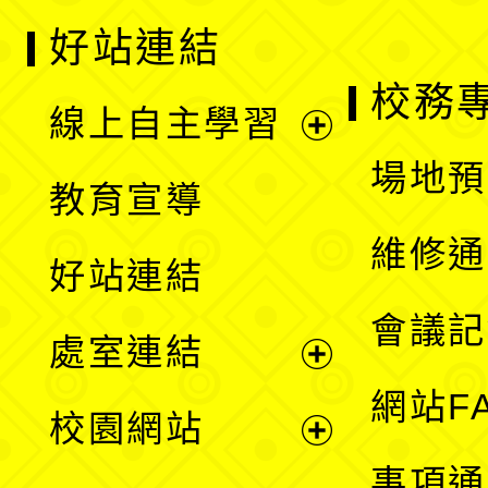
好站連結
校務
線上自主學習
展
場地預
教育宣導
開
維修通
好站連結
選
會議記
處室連結
單
展
網站F
校園網站
開
展
事項通