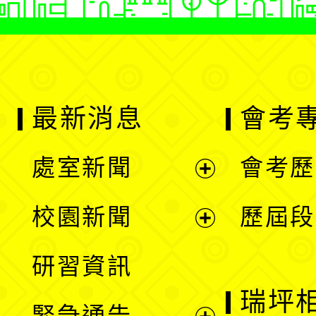
最新消息
會考
處室新聞
會考歷
展
校園新聞
歷屆段
開
展
研習資訊
選
開
瑞坪
緊急通告