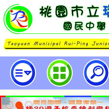
轉知敏惠醫護管理專科學校與衛福
舉辦人才共育暨五專入學說明會-桃
中學