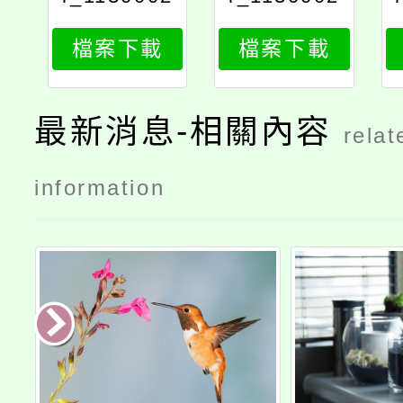
588_doc1_
588_doc1_
檔案下載
檔案下載
attach1
attach2
最新消息-相關內容
relat
information