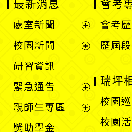
最新消息
會考
處室新聞
會考歷
展
校園新聞
歷屆段
開
展
研習資訊
選
開
瑞坪
緊急通告
單
選
展
校園巡
親師生專區
單
開
展
校園活
獎助學金