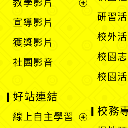
教學影片
選
開
展
研習活
宣導影片
單
選
開
校外活
獲獎影片
單
選
校園志
社團影音
單
校園活
好站連結
校務
線上自主學習