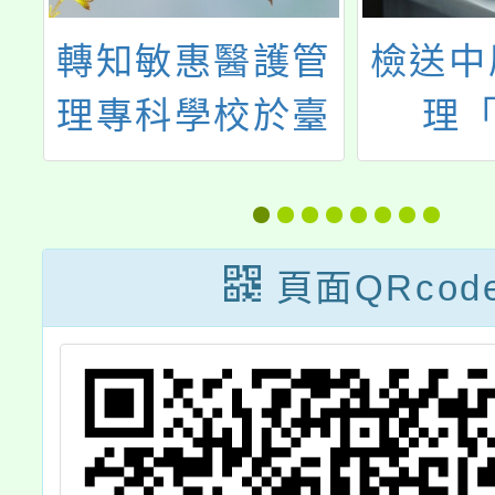
中
轉知敏惠醫護管
檢送中
菁
理專科學校於臺
理「
說
中市立光明國中
Wann
願
辦理五專入學管
吹嘴設
析
道招生說明會訊
手工修
頁面QRcod
息
程」