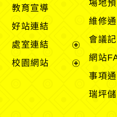
展
場地預
教育宣導
開
維修通
好站連結
選
會議記
處室連結
單
展
網站F
校園網站
開
展
事項通
選
開
瑞坪儲
單
選