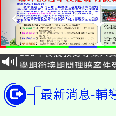
淨零綠生活教案入校路
115年食農教育專業人
會
學期銜接期間理賠案件
程
淨零綠領人才培育課程
學籍身 分審查程序及
公告本校115學年度第1
版
最新消息-輔
「2026金融保險知識
代理(課)教師甄選結果(
桃園市115學年度學生
車」活動