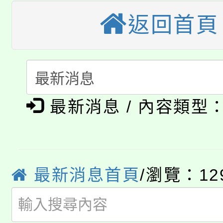
公告本校115學年度第
返回首頁
生本土語及新住民語歌
公告本校115學年度第
代理(課)教師甄選結果(
轉知中國文化大學推廣
代理(課)教師甄選結果(
淨零綠生活教案入校路
《TA101》溝通分析
最新消息 / 內容類型
115年食農教育專業人
會
程，歡迎學生輔導中心
學期銜接期間理賠案件
程
心理、諮商輔導、社會
淨零綠領人才培育課程
學籍身 分審查程序及
最新消息首頁
/瀏覽：12
系所師生報名參加。
公告本校115學年度第1
版
「2026金融保險知識