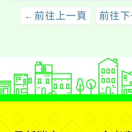
←
前往上一頁
前往下