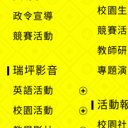
選
開
校園生
政令宣導
單
選
競賽活
競賽活動
單
教師研
瑞坪影音
專題演
英語活動
展
活動
校園活動
開
展
校園社