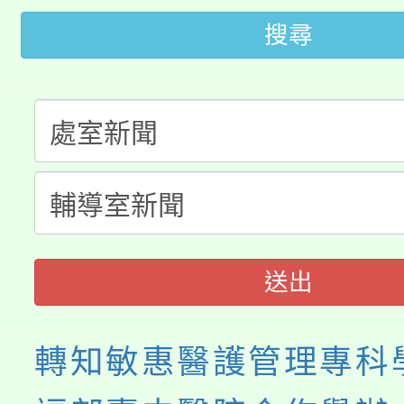
代理(課)教師甄選結果(
搜尋
桃園市115學年度學生
車」活動
公告本校115學年度第
生本土語及新住民語歌
公告本校115學年度第
代理(課)教師甄選結果(
轉知中國文化大學推廣
代理(課)教師甄選結果(
《TA101》溝通分析
程，歡迎學生輔導中心
送出
心理、諮商輔導、社會
轉知敏惠醫護管理專科
系所師生報名參加。