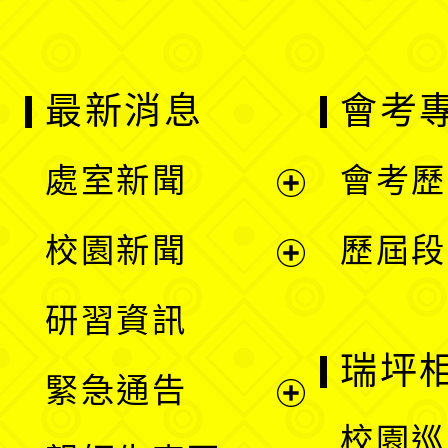
最新消息
會考
處室新聞
會考歷
展
校園新聞
歷屆段
開
展
研習資訊
選
開
瑞坪
緊急通告
單
選
展
校園巡