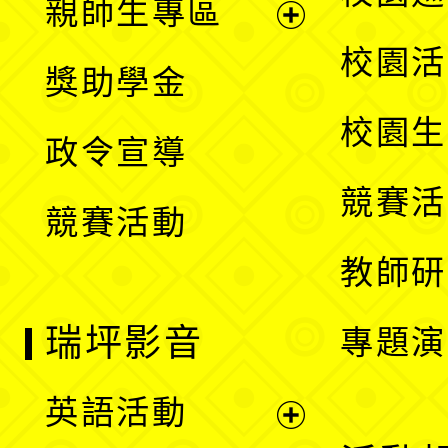
親師生專區
單
開
展
校園活
獎助學金
選
開
校園生
政令宣導
單
選
競賽活
競賽活動
單
教師研
瑞坪影音
專題演
英語活動