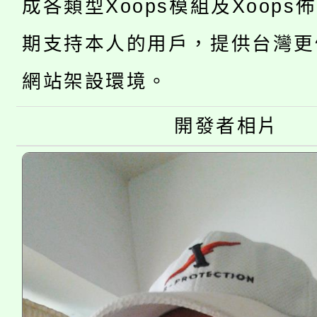
成各類型Xoops模組及Xoops
桃園市低收入戶享有免
田徑場及游泳池舉行。
期支持本人的用戶，提供台灣更
大園自造教育及科技中心
視費優惠，中低收入戶
網站架設環境。
大溪自造教育及科技中心
份教師增能研習
半價優惠，詳情可洽有
淨零綠生活教案入校路
開發者相片
份教師研習
者。
115年食農教育專業人
會
程