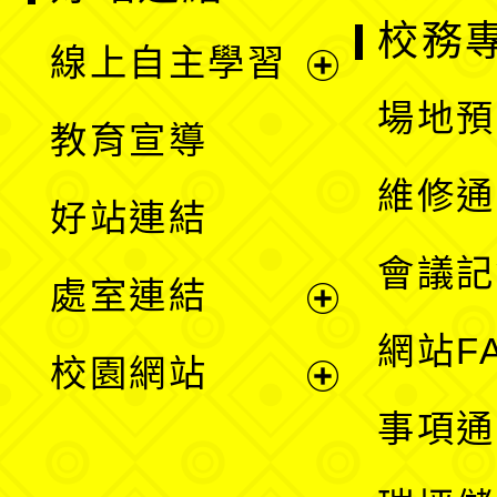
校務
線上自主學習
展
場地預
教育宣導
開
維修通
好站連結
選
會議記
處室連結
單
展
網站F
校園網站
開
展
事項通
選
開