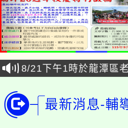
「本色祭」8/29、30
8/21下午1時於龍潭區
場熱烈登場!
YOUNG桃局內行報名
徵才活動。
8月14至27日，桃園
局官網。
最新消息-輔
115年桃園市運動會8/1
開!
桃園市低收入戶享有免
田徑場及游泳池舉行。