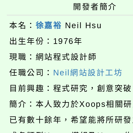
開發者簡介
大園自造教育及科技中心
視費優惠，中低收入戶
大溪自造教育及科技中心
份教師增能研習
本名：
徐嘉裕
Neil Hsu
半價優惠，詳情可洽有
淨零綠生活教案入校路
份教師研習
出生年份：1976年
者。
115年食農教育專業人
會
現職：網站程式設計師
「本色祭」8/29、30
程
任職公司：
Neil網站設計工坊
8/21下午1時於龍潭區
場熱烈登場!
目前興趣：程式研究，創意突破
YOUNG桃局內行報名
徵才活動。
簡介：本人致力於Xoops相關
8月14至27日，桃園
局官網。
已有數十餘年，希望能將所研發
115年桃園市運動會8/1
開!