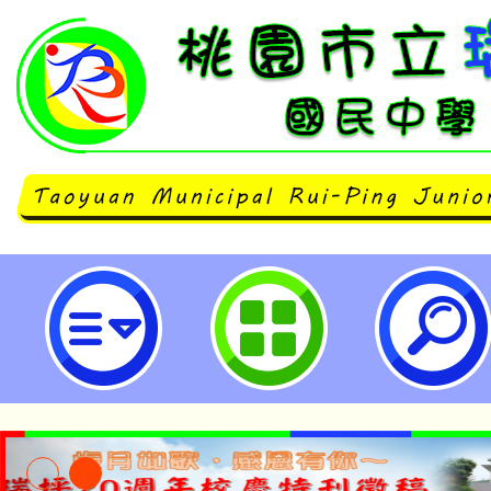
neilrpjhstyc網站設計者：徐嘉裕 N