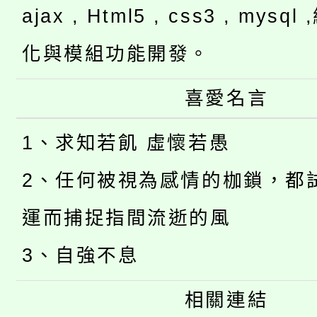
ajax , Html5 , css3 , mysq
化與模組功能開發。
喜愛名言
1、求知若飢 虛懷若愚
2、任何被視為感情的枷鎖，都
運而捕捉指間流逝的風
3、自強不息
相關連結