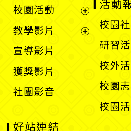
展
活動
校園活動
開
展
校園社
教學影片
選
開
展
研習活
宣導影片
單
選
開
校外活
獲獎影片
單
選
校園志
社團影音
單
校園活
好站連結