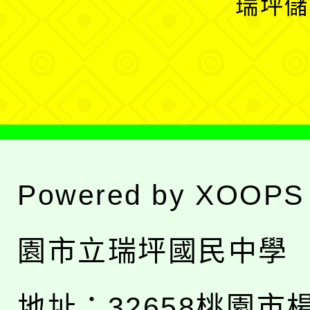
瑞坪儲
單
選
單
Powered by
XOOPS
園市立瑞坪國民中學
地址：
32658桃園市