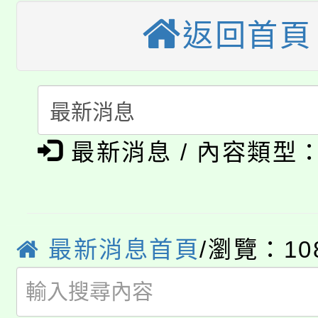
轉知中國文化大學推廣
代理(課)教師甄選結果(
返回首頁
轉知苗栗縣政府辦理11
《TA101》溝通分析
桃園市115學年度學生
縣市「校園短影音徵選
程，歡迎學生輔導中心
「桃園市補助參觀特色
要點
門員」簡章及活動海報
心理、諮商輔導、社會
淨零綠領人才培育課程
最新消息 / 內容類型
展演活動實施計畫」
踴躍報名參加。
系所師生報名參加。
公告本校115學年度第1
「2026金融保險知識
代理(課)教師甄選結果(
最新消息首頁
/瀏覽：10
桃園市115學年度學生
車」活動
公告本校115學年度第
生本土語及新住民語歌