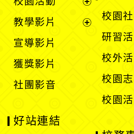
校園活動
開
展
校園社
教學影片
選
開
展
研習活
宣導影片
單
選
開
校外活
獲獎影片
單
選
校園志
社團影音
單
校園活
好站連結