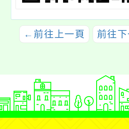
←
前往上一頁
前往下