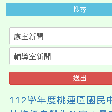
公告本校115學年度第
代理(課)教師甄選結果(
搜尋
轉知中國文化大學推廣
代理(課)教師甄選結果(
轉知苗栗縣政府辦理11
《TA101》溝通分析
桃園市115學年度學生
縣市「校園短影音徵選
程，歡迎學生輔導中心
「桃園市補助參觀特色
要點
門員」簡章及活動海報
心理、諮商輔導、社會
展演活動實施計畫」
踴躍報名參加。
系所師生報名參加。
送出
112學年度桃連區國民