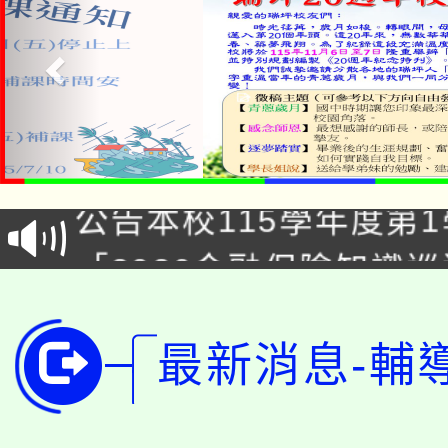
淨零綠領人才培育課程
公告本校115學年度第1
「2026金融保險知識
代理(課)教師甄選結果(
桃園市115學年度學生
車」活動
公告本校115學年度第
最新消息-輔
生本土語及新住民語歌
公告本校115學年度第
代理(課)教師甄選結果(