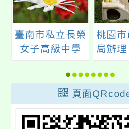
克
臺南市私立長榮
桃園市
教
女子高級中學
局辦理
學
114學年度高級
際城 
中等學校特色招
遊」跨
生職業類科甄選
程
頁面QRcod
入學招生訊息及
報名方式等相關