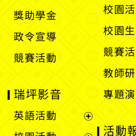
開
展
校園活
獎助學金
選
開
校園生
政令宣導
單
選
競賽活
競賽活動
單
教師研
瑞坪影音
專題演
英語活動
展
活動