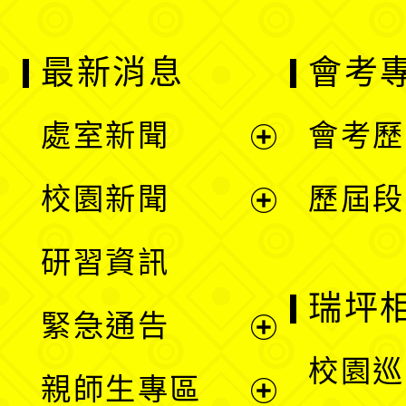
最新消息
會考
處室新聞
會考歷
展
校園新聞
歷屆段
開
展
研習資訊
選
開
瑞坪
緊急通告
單
選
展
校園巡
親師生專區
單