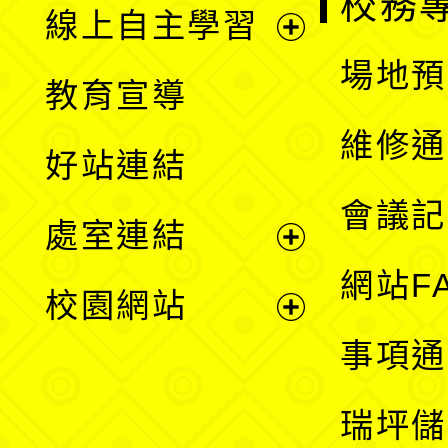
校務
線上自主學習
展
場地預
教育宣導
開
維修通
好站連結
選
會議記
處室連結
單
展
網站F
校園網站
開
展
事項通
選
開
瑞坪儲