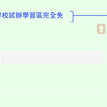
等學校試辦學習區完全免
開
啟
上
方
區
塊