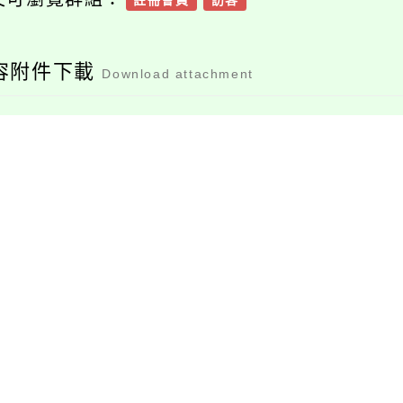
註冊會員
訪客
容附件下載
Download attachment
桃園市112學年度高
級中等學校試辦學習
區完全免試入學簡章
檔案下載
彙編