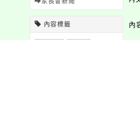
家長會新聞
內容標籤
內
宣導
274
緊急
2
學習
109
活動
1171
報名
1151
課程
151
教學
38
特色
6
防疫
36
重要
38
注意
180
節日
10
資訊
337
公告
1610