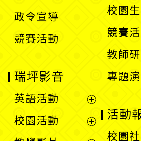
選
開
校園生
政令宣導
單
選
競賽活
競賽活動
單
教師研
瑞坪影音
專題演
英語活動
展
活動
校園活動
開
展
校園社