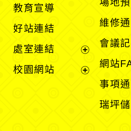
展
場地預
教育宣導
開
維修通
好站連結
選
會議記
處室連結
單
展
網站F
校園網站
開
展
事項通
選
開
瑞坪儲
單
選