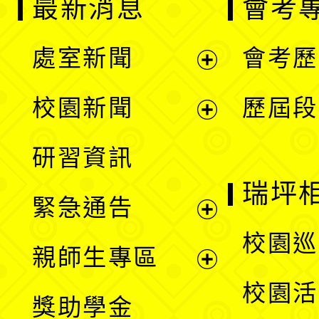
最新消息
會考
處室新聞
會考歷
展
校園新聞
歷屆段
開
展
研習資訊
選
開
瑞坪
緊急通告
單
選
展
校園巡
親師生專區
單
開
展
校園活
獎助學金