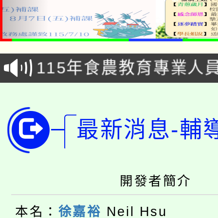
淨零綠生活教案入校路
115年食農教育專業人
會
學期銜接期間理賠案件
程
淨零綠領人才培育課程
學籍身 分審查程序及
最新消息-輔
公告本校115學年度第1
版
「2026金融保險知識
代理(課)教師甄選結果(
桃園市115學年度學生
開發者簡介
車」活動
公告本校115學年度第
生本土語及新住民語歌
本名：
徐嘉裕
Neil Hsu