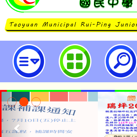
neilrpjhstyc網站設計者：徐嘉裕 N