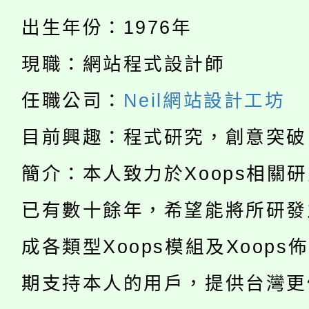
公告本校115學年度第
代理(課)教師甄選結果(
出生年份：1976年
轉知中國文化大學推廣
代理(課)教師甄選結果(
現職：網站程式設計師
淨零綠生活教案入校路
《TA101》溝通分析
任職公司：
Neil網站設計工坊
115年食農教育專業人
會
程，歡迎學生輔導中心
目前興趣：程式研究，創意突破
學期銜接期間理賠案件
程
心理、諮商輔導、社會
簡介：本人致力於Xoops相關
淨零綠領人才培育課程
學籍身 分審查程序及
系所師生報名參加。
已有數十餘年，希望能將所研發
公告本校115學年度第1
版
成各類型Xoops模組及Xoops
「2026金融保險知識
代理(課)教師甄選結果(
期支持本人的用戶，提供台灣更
桃園市115學年度學生
車」活動