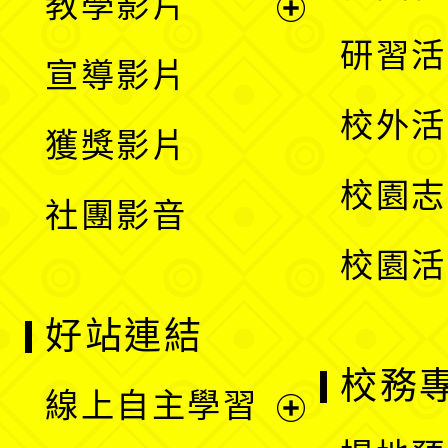
教學影片
選
開
展
研習活
宣導影片
單
選
開
校外活
獲獎影片
單
選
校園志
社團影音
單
校園活
好站連結
校務
線上自主學習