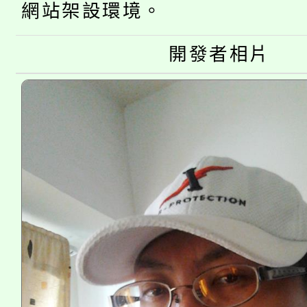
網站架設環境。
公告本校115學年度第
生本土語及新住民語歌
公告本校115學年度第
開發者相片
代理(課)教師甄選結果(
轉知中國文化大學推廣
代理(課)教師甄選結果(
《TA101》溝通分析
程，歡迎學生輔導中心
心理、諮商輔導、社會
系所師生報名參加。