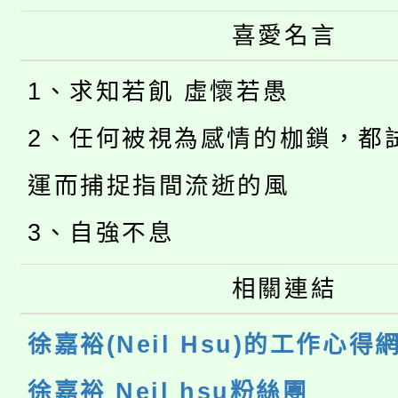
喜愛名言
1、求知若飢 虛懷若愚
2、任何被視為感情的枷鎖，都
運而捕捉指間流逝的風
3、自強不息
相關連結
徐嘉裕(Neil Hsu)的工作心得
徐嘉裕 Neil hsu粉絲團