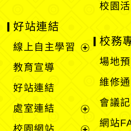
校園活
好站連結
校務
線上自主學習
展
場地預
教育宣導
開
維修通
好站連結
選
會議記
處室連結
單
展
網站F
校園網站