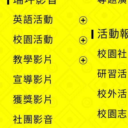
英語活動
展
活動
校園活動
開
展
校園社
教學影片
選
開
展
研習活
宣導影片
單
選
開
校外活
獲獎影片
單
選
校園志
社團影音
單