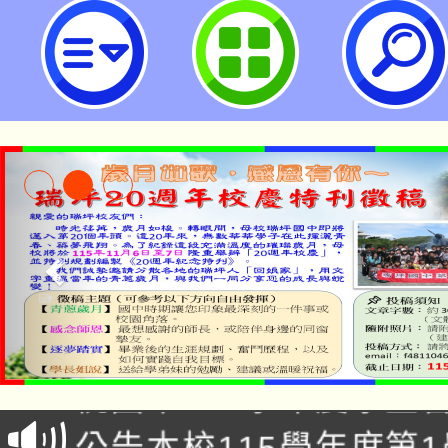
轉知新北市私立及人高級中學擊樂團
月23日(星期四)於國家音樂廳舉辦
會，檢送活動海報及邀請函電子檔-
民中學
「2026金融保險知識
桃園市115學年度學生
車」活動
公告本校115學年度第
生本土語及新住民語歌