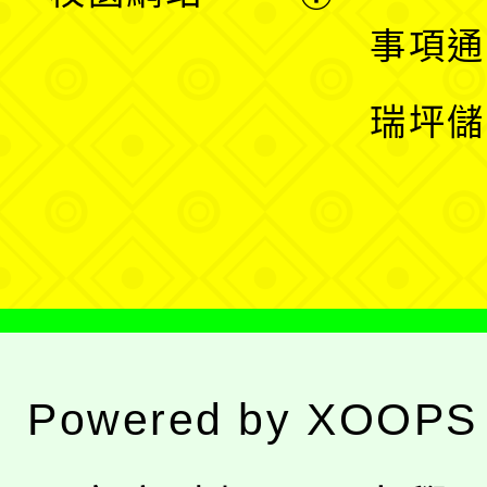
開
展
事項通
選
開
瑞坪儲
單
選
單
Powered by
XOOPS