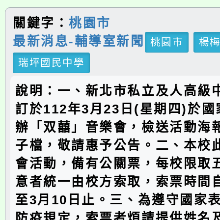
關鍵字：
桃園市
最新消息-輔導室新聞
桃園市
楊
瑞坪國民中學
說明：一、新北市私立及人高級
訂於112年3月23日(星期四)於
辦「双囍」音樂會，檢送活動海
子檔，敬請惠予公告。二、本校
會活動，備有公關票，每校限取
意者統一由校方索取，索票時間自
至3月10日止。三、為遵守國家
防疫規定，索票者煩請提供姓名