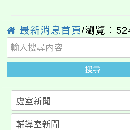
公告本校115學年度第
生本土語及新住民語歌
公告本校115學年度第
代理(課)教師甄選結果(
最新消息首頁
/瀏覽：52
轉知中國文化大學推廣
代理(課)教師甄選結果(
轉知苗栗縣政府辦理11
《TA101》溝通分析
桃園市115學年度學生
縣市「校園短影音徵選
搜尋
程，歡迎學生輔導中心
「桃園市補助參觀特色
要點
門員」簡章及活動海報
心理、諮商輔導、社會
115年度「教育部表揚
展演活動實施計畫」
踴躍報名參加。
系所師生報名參加。
「2026 ART TAIPE
義教育推展貢獻獎」
博覽會」之「藝術教育