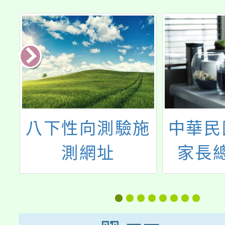
施
中華民國智障者
114學
家長總會辦理
期「桃
「2024第12屆
教育科
全國心智障礙者
域選修