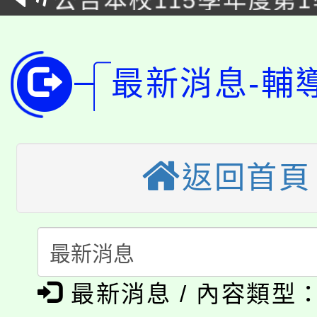
公告本校115學年度第
代理(課)教師甄選結果(
轉知中國文化大學推廣
代理(課)教師甄選結果(
最新消息-輔
轉知苗栗縣政府辦理11
《TA101》溝通分析
桃園市115學年度學生
縣市「校園短影音徵選
程，歡迎學生輔導中心
「桃園市補助參觀特色
要點
門員」簡章及活動海報
返回首頁
心理、諮商輔導、社會
115年度「教育部表揚
展演活動實施計畫」
踴躍報名參加。
系所師生報名參加。
「2026 ART TAIPE
義教育推展貢獻獎」
「2026金融保險知識
博覽會」之「藝術教育
最新消息 / 內容類型
桃園市115學年度學生
車」活動