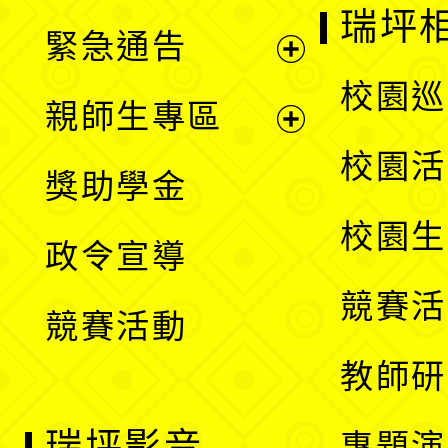
開
瑞坪
緊急通告
單
選
展
校園巡
親師生專區
單
開
展
校園活
獎助學金
選
開
校園生
政令宣導
單
選
競賽活
競賽活動
單
教師研
瑞坪影音
專題演