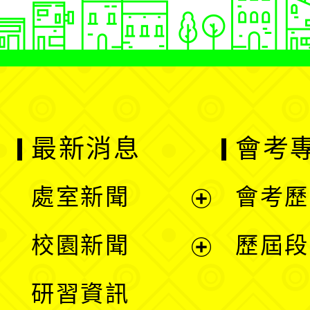
最新消息
會考
處室新聞
會考歷
展
校園新聞
歷屆段
開
展
研習資訊
選