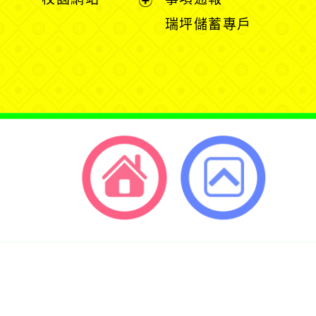
選
開
開
展
瑞坪儲蓄專戶
單
選
選
開
單
單
選
單
返回首頁
返回頂端