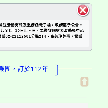
關閉區
，檢送活動海報及邀請函電子檔，敬請惠予公告。
塊
起至3月10日止。三、為遵守國家表演藝術中心
-22112581分機214、高美玲幹事，電話
樂團，訂於112年
開
啟
上
方