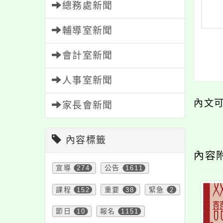
總務處新聞
輔導室新聞
會計室新聞
人事室新聞
內文
家長會新聞
內容標籤
內容
宣導
274
公告
1611
課程
152
重要
38
緊急
2
節日
10
報名
1151