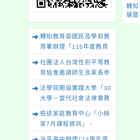
團法人中華民國五
八下性向測驗補測網
轉知
慈恩淨土功德會檢
址
展暨
桃園市112年國中
理「2
身心障礙及弱勢族
市青
轉知教育部國民及學前教
學生親子暑期游泳
育署辦理「115年度教育
夏令營」活動。
部國民及學前教育署辦理
社團法人台灣性別平等教
性別平等教育建置課程與
育協會邀請師生及家長參
教學人才庫實施計畫」一
與「幸符製造所：與同志
法學院開設實踐大學「30
案， 請鼓勵校內教師踴
青少年一起長大」互動式
大學－當代社會法律實務
躍提出申請，請查照。
展覽，歡迎參觀。
與應用學分學程專班」招
檢送家庭教育中心「小桃
生文宣
家7月課程資訊」、
「HELLO新鮮人」、
治平高中辦理114學年度