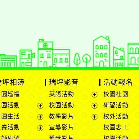
styc
gle、Firefox、Vivaldi、Opera
支援行
 2.5.11
網站語系：zh-TW
eil網站設計工坊
徐嘉裕 Neil hsu
瑞坪相簿
瑞坪影音
活動報名
校園巡禮
英語活動
校園社團
展
校園活動
校園活動
研習活動
開
展
展
校園生活
教學影片
校外活動
選
開
開
展
展
競賽活動
宣導影片
校園志工
單
選
選
開
開
展
教師研習
獲獎影片
校園活動