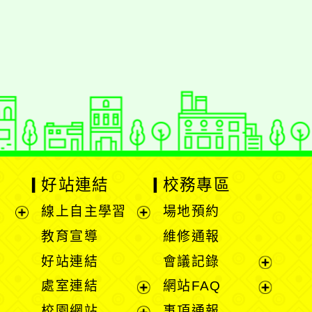
動瀏覽裝置
好站連結
校務專區
線上自主學習
場地預約
展
展
教育宣導
維修通報
開
開
好站連結
會議記錄
選
選
展
處室連結
網站FAQ
單
單
開
展
展
校園網站
事項通報