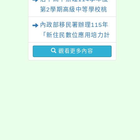
「數位教養練習題」、
第2學期高級中等學校桃
「青少年家長讀書會」、
三區適性入學博覽會體驗
內政部移民署辦理115年
「親密關係工作坊」、
活動
「新住民數位應用培力計
「祖孫樂淘桃創意照片徵
畫」免費資訊課程一案
件活動」海報各1份
觀看更多內容