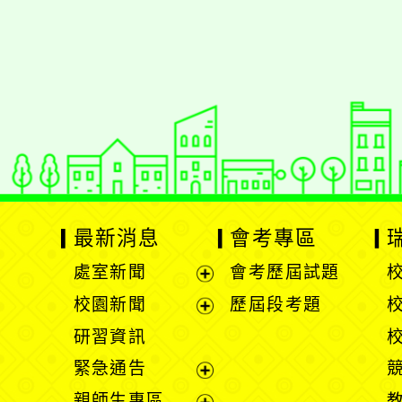
佈景版本：
neilrpjh
適用瀏覽器：Edge、Goo
Xoops版本：
XOOPS
Xoops
網站設計
：
N
Xoops網站設計者：
最新消息
會考專區
處室新聞
會考歷屆試題
展
校園新聞
歷屆段考題
開
展
研習資訊
選
開
緊急通告
單
選
展
親師生專區