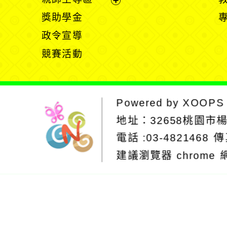
單
開
展
獎助學金
選
開
政令宣導
單
選
競賽活動
單
Powered by
XOOPS
地址：
32658桃園市
電話 :03-4821468
傳
建議瀏覽器 chrome
網站設計：Neil
網站設計工坊