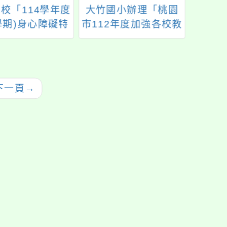
校「114學年度
大竹國小辦理「桃園
中大壢
學期)身心障礙特
市112年度加強各校教
季中
育服務方案」特
職員及家長特教知能
生助理人員服務
研習」，請轉知 貴校
7次甄選結果
教職員及家長，鼓勵
參加。
下一頁
→