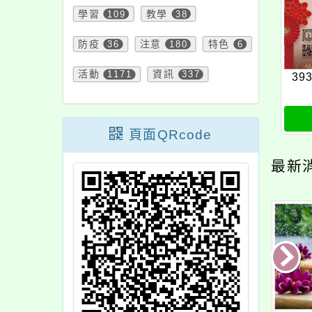
學習
109
教學
38
防疫
36
注意
180
特色
6
活動
1171
資訊
337
39
頁面QRcode
最新