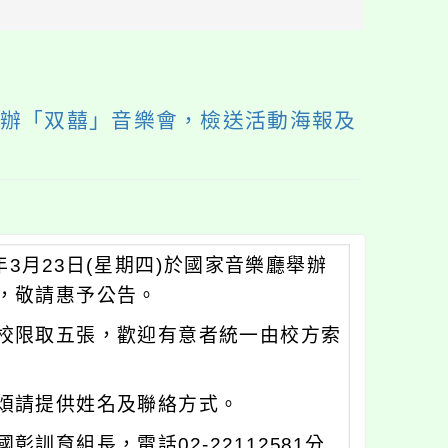
區
塊
廳舉辦「双囍」音樂會，檢送活動海報及
3月23日(星期四)於國家音樂廳舉辦
，敬請惠予公告。
校限取五張，歡迎有意者統一由校方索
煩請提供姓名及聯絡方式。
訓育組長，電話02-22112581分