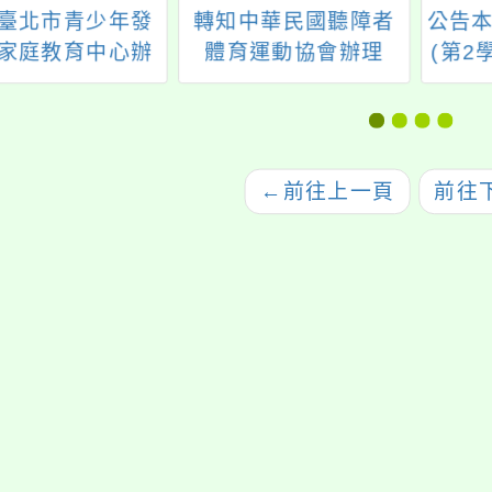
臺北市青少年發
轉知中華民國聽障者
公告本
家庭教育中心辦
體育運動協會辦理
(第2
024秀17- 臺北
「113學年度全國聽障
殊教
少年時尚造型設
學生運動錦標賽(含田
教學
計競賽」
徑、游泳、羽球及桌
第
球)」競賽一案，請查
←
前往上一頁
前往
照。