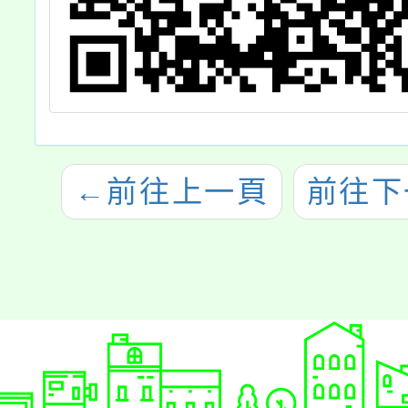
←
前往上一頁
前往下