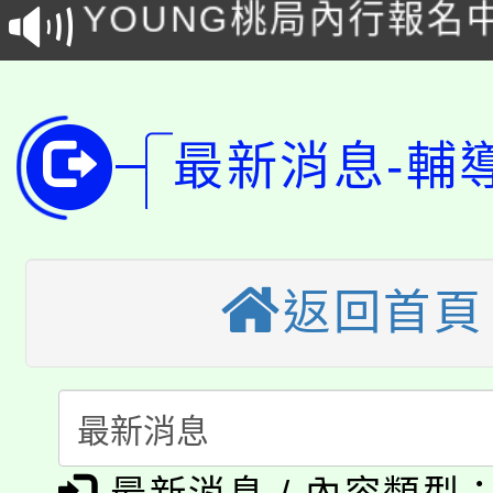
YOUNG桃局內行報名
徵才活動。
8月14至27日，桃園
局官網。
115年桃園市運動會8/1
開!
最新消息-輔
桃園市低收入戶享有免
田徑場及游泳池舉行。
大園自造教育及科技中心
視費優惠，中低收入戶
大溪自造教育及科技中心
份教師增能研習
半價優惠，詳情可洽有
返回首頁
淨零綠生活教案入校路
份教師研習
者。
115年食農教育專業人
會
「本色祭」8/29、30
程