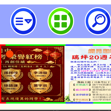
八年級適性化職涯性向測驗施測網址
瑞坪國民中學
「本色祭」8/29、30
8/21下午1時於龍潭區
場熱烈登場!