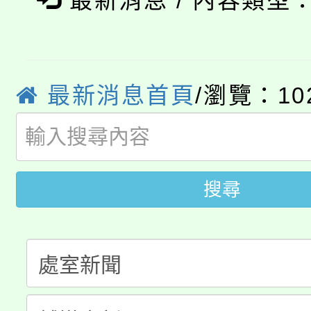
最新消息 / 內容類型
8/21下午1時於龍潭區
場熱烈登場!
YOUNG桃局內行報名
徵才活動。
8月14至27日，桃園
局官網。
最新消息首頁
/瀏覽：10
115年桃園市運動會8/1
開!
桃園市低收入戶享有免
田徑場及游泳池舉行。
大園自造教育及科技中心
視費優惠，中低收入戶
搜尋
大溪自造教育及科技中心
份教師增能研習
半價優惠，詳情可洽有
淨零綠生活教案入校路
份教師研習
者。
115年食農教育專業人
會