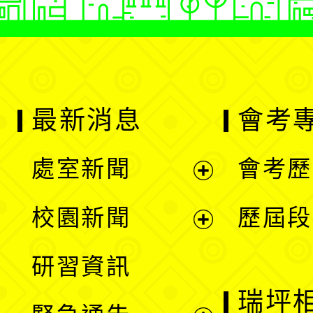
最新消息
會考
處室新聞
會考歷
展
校園新聞
歷屆段
開
展
研習資訊
選
開
瑞坪