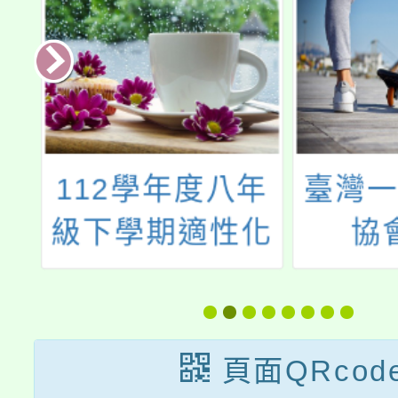
沂
112學年度八年
臺灣一
限
級下學期適性化
協
索
職涯性向測驗施
EdYo
測網址
未來，
——
頁面QRcod