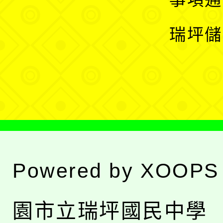
選
開
瑞坪儲
單
選
單
Powered by
XOOPS
園市立瑞坪國民中學