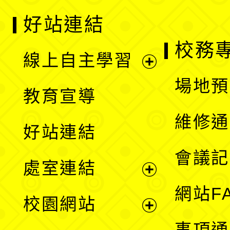
好站連結
校務
線上自主學習
展
場地預
教育宣導
開
維修通
好站連結
選
會議記
處室連結
單
展
網站F
校園網站
開
展
事項通