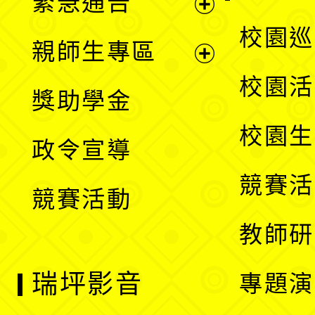
緊急通告
單
選
展
校園巡
親師生專區
單
開
展
校園活
獎助學金
選
開
校園生
政令宣導
單
選
競賽活
競賽活動
單
教師研
瑞坪影音
專題演