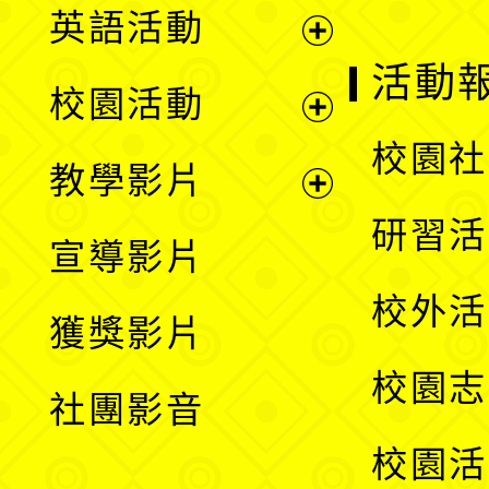
英語活動
展
活動
校園活動
開
展
校園社
教學影片
選
開
展
研習活
宣導影片
單
選
開
校外活
獲獎影片
單
選
校園志
社團影音
單
校園活