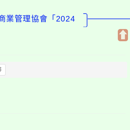
業管理協會「2024
開
啟
上
方
尋
區
塊