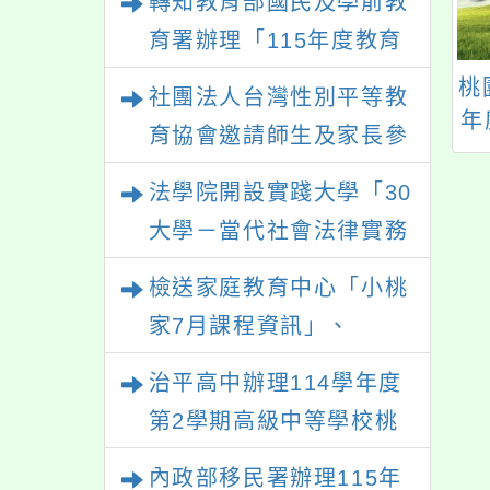
轉知教育部國民及學前教
育署辦理「115年度教育
部國民及學前教育署辦理
六和高中校114學
本校於6/8(六)9:00-
桃
社團法人台灣性別平等教
性別平等教育建置課程與
度機電科特色招生
11:30辦理親職教育講
年
育協會邀請師生及家長參
業群科甄選入學簡
座「杜絕網路的誘惑
際
教學人才庫實施計畫」一
與「幸符製造所：與同志
章及報名資訊
與陷阱：網路中的正
法學院開設實踐大學「30
案， 請鼓勵校內教師踴
青少年一起長大」互動式
向教養」，歡迎本校
大學－當代社會法律實務
躍提出申請，請查照。
展覽，歡迎參觀。
家長、教職員、社區
與應用學分學程專班」招
人士參與！
檢送家庭教育中心「小桃
生文宣
家7月課程資訊」、
「HELLO新鮮人」、
治平高中辦理114學年度
「數位教養練習題」、
第2學期高級中等學校桃
「青少年家長讀書會」、
三區適性入學博覽會體驗
內政部移民署辦理115年
「親密關係工作坊」、