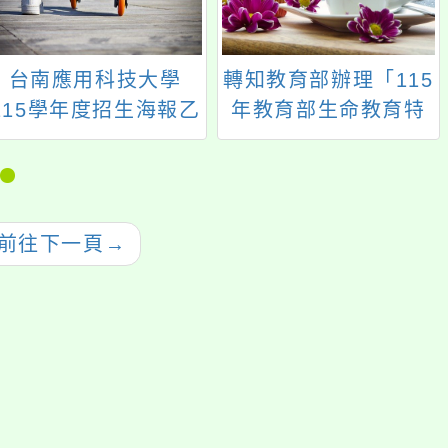
台南應用科技大學
轉知教育部辦理「115
115學年度招生海報乙
年教育部生命教育特
份
色學校及績優人員」
評選及表揚事宜，請
於115年6月1日(星期
一)前，檢送初選薦送
前往下一頁
→
資料函報本局，詳如
說明，請查照