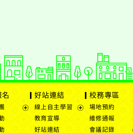
報名
好站連結
校務專區
團
線上自主學習
場地預約
展
展
動
教育宣導
維修通報
開
開
動
好站連結
會議記錄