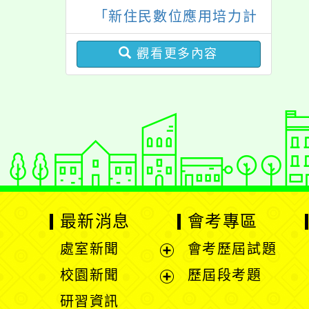
活動
「新住民數位應用培力計
「祖孫樂淘桃創意照片徵
畫」免費資訊課程一案
件活動」海報各1份
觀看更多內容
最新消息
會考專區
處室新聞
會考歷屆試題
展
校園新聞
歷屆段考題
開
展
研習資訊