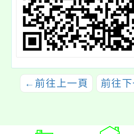
←
前往上一頁
前往下