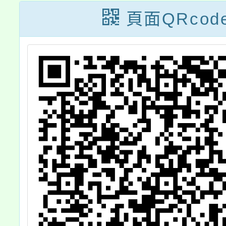
親
講座Ⅱ-入學機制
報名開
頁面QRcod
從
攻略篇」
活動
之
學
歷
1
參