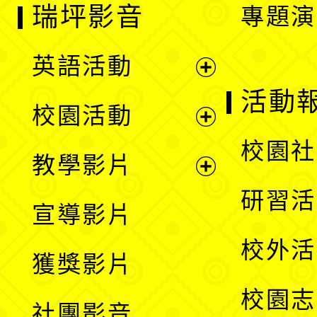
瑞坪影音
專題演
英語活動
展
活動
校園活動
開
展
校園社
教學影片
選
開
展
研習活
宣導影片
單
選
開
校外活
獲獎影片
單
選
校園志
社團影音