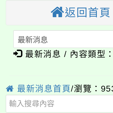
大溪自造教育及科技中心
返回首頁
份教師增能研習
半價優惠，詳情可洽有
淨零綠生活教案入校路
份教師研習
者。
115年食農教育專業人
會
「本色祭」8/29、30
程
最新消息 / 內容類型
8/21下午1時於龍潭區
場熱烈登場!
YOUNG桃局內行報名
徵才活動。
8月14至27日，桃園
局官網。
最新消息首頁
/瀏覽：95
115年桃園市運動會8/1
開!
桃園市低收入戶享有免