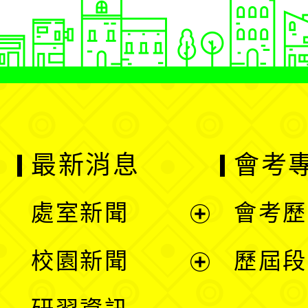
最新消息
會考
處室新聞
會考歷
展
校園新聞
歷屆段
開
展