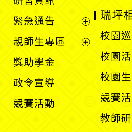
研習資訊
選
開
瑞坪
緊急通告
單
選
展
校園巡
親師生專區
單
開
展
校園活
獎助學金
選
開
校園生
政令宣導
單
選
競賽活
競賽活動
單
教師研