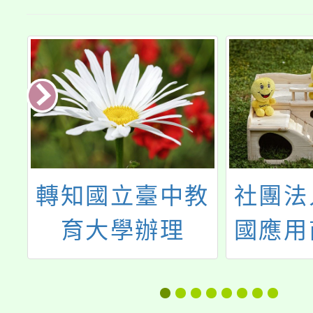
資
轉知國立臺中教
社團法
高
育大學辦理
國應用
3
「112年原住民
協會
期
族學生升學輔導
營-20