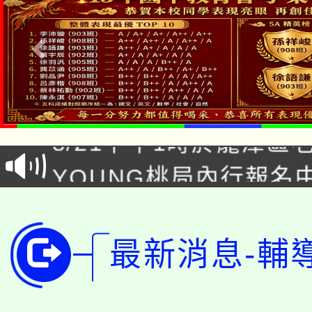
「本色祭」8/29、30
8/21下午1時於龍潭區
場熱烈登場!
YOUNG桃局內行報名
徵才活動。
8月14至27日，桃園
局官網。
115年桃園市運動會8/1
開!
最新消息-輔
桃園市低收入戶享有免
田徑場及游泳池舉行。
大園自造教育及科技中心
視費優惠，中低收入戶