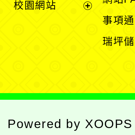
校園網站
開
展
事項通
選
開
瑞坪儲
單
選
單
Powered by
XOOPS