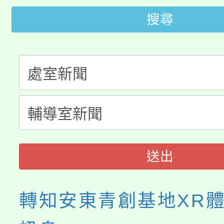
田徑場及游泳池舉行。
搜尋
大園自造教育及科技中心
視費優惠，中低收入戶
大溪自造教育及科技中心
份教師增能研習
半價優惠，詳情可洽有
淨零綠生活教案入校路
份教師研習
者。
115年食農教育專業人
會
程
送出
轉知安東青創基地XR