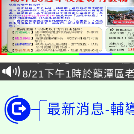
「本色祭」8/29、30
8/21下午1時於龍潭區
場熱烈登場!
YOUNG桃局內行報名
徵才活動。
8月14至27日，桃園
局官網。
最新消息-輔
115年桃園市運動會8/1
開!
桃園市低收入戶享有免
田徑場及游泳池舉行。