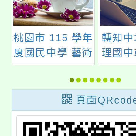
辦
桃園市 115 學年
轉知中
年
度國民中學 藝術
理國中
教
才能班(音樂.國
育宣導
座
樂.舞蹈.)鑑定招
料處理
生簡章
新科技
頁面QRcod
，
我們