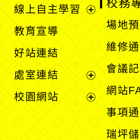
校務
線上自主學習
展
場地預
教育宣導
開
維修通
好站連結
選
會議記
處室連結
單
展
網站F
校園網站
開
展
事項通
選
開
瑞坪儲