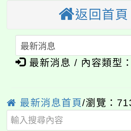
大園自造教育及科技中心
視費優惠，中低收入戶
返回首頁
大溪自造教育及科技中心
份教師增能研習
半價優惠，詳情可洽有
淨零綠生活教案入校路
份教師研習
者。
115年食農教育專業人
會
最新消息 / 內容類型
「本色祭」8/29、30
程
8/21下午1時於龍潭區
場熱烈登場!
YOUNG桃局內行報名
徵才活動。
最新消息首頁
/瀏覽：71
8月14至27日，桃園
局官網。
115年桃園市運動會8/1
開!