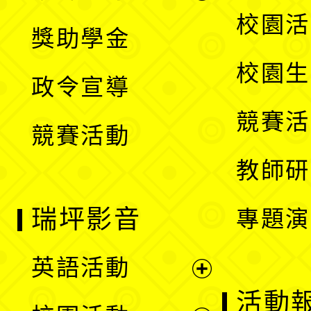
開
展
校園活
獎助學金
選
開
校園生
政令宣導
單
選
競賽活
競賽活動
單
教師研
瑞坪影音
專題演
英語活動
展
活動