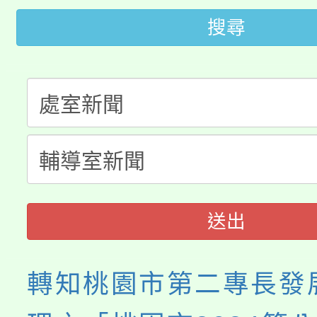
桃園市低收入戶享有免
搜尋
田徑場及游泳池舉行。
大園自造教育及科技中心
視費優惠，中低收入戶
大溪自造教育及科技中心
份教師增能研習
半價優惠，詳情可洽有
淨零綠生活教案入校路
份教師研習
者。
115年食農教育專業人
會
程
送出
轉知桃園市第二專長發