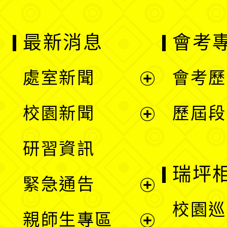
最新消息
會考
處室新聞
會考歷
展
校園新聞
歷屆段
開
展
研習資訊
選
開
瑞坪
緊急通告
單
選
展
校園巡
親師生專區
單