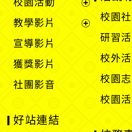
校園活動
開
展
校園社
教學影片
選
開
展
研習活
宣導影片
單
選
開
校外活
獲獎影片
單
選
校園志
社團影音
單
校園活
好站連結