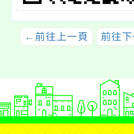
←
前往上一頁
前往下