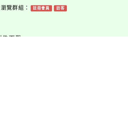
可瀏覽群組：
註冊會員
訪客
附件下載
Download attachment
母醫護管理專科學
聖母醫護管理專科學
『牙體技術暨數位
校『牙體技術暨數位
用科』招生海報
應用科』招生訊息
檔案下載
檔案下載