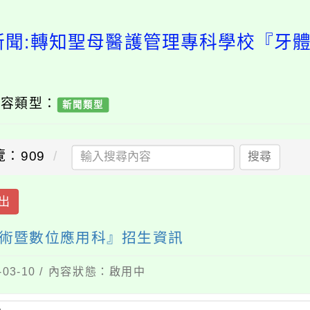
新聞:轉知聖母醫護管理專科學校『牙
內容類型：
新聞類型
覽：909
搜尋
出
術暨數位應用科』招生資訊
03-10 / 內容狀態：啟用中