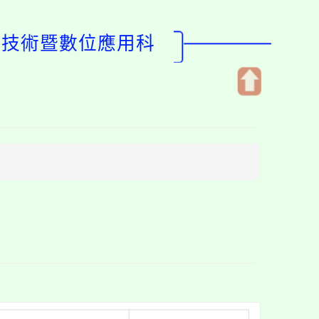
體技術暨數位應用科
開
啟
上
方
區
塊