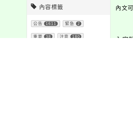
內容標籤
內文
公告
1611
緊急
2
重要
38
注意
180
內容
防疫
36
學習
109
報名
1151
特色
6
教學
38
資訊
337
宣導
274
課程
152
節日
10
活動
1171
聖
校
頁面QRcode
應