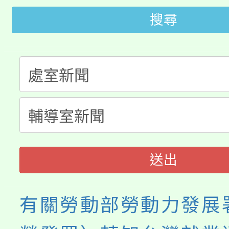
「2026金融保險知識
代理(課)教師甄選結果(
搜尋
桃園市115學年度學生
車」活動
公告本校115學年度第
生本土語及新住民語歌
公告本校115學年度第
代理(課)教師甄選結果(
轉知中國文化大學推廣
代理(課)教師甄選結果(
《TA101》溝通分析
送出
程，歡迎學生輔導中心
心理、諮商輔導、社會
有關勞動部勞動力發展
系所師生報名參加。