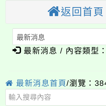
桃園市115學年度學生
車」活動
返回首頁
公告本校115學年度第
生本土語及新住民語歌
公告本校115學年度第
代理(課)教師甄選結果(
轉知中國文化大學推廣
代理(課)教師甄選結果(
淨零綠生活教案入校路
《TA101》溝通分析
最新消息 / 內容類型
115年食農教育專業人
會
程，歡迎學生輔導中心
學期銜接期間理賠案件
程
心理、諮商輔導、社會
最新消息首頁
/瀏覽：38
淨零綠領人才培育課程
學籍身 分審查程序及
系所師生報名參加。
公告本校115學年度第1
版