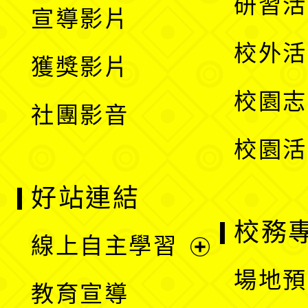
展
研習活
宣導影片
單
選
開
校外活
獲獎影片
單
選
校園志
社團影音
單
校園活
好站連結
校務
線上自主學習
展
場地預
教育宣導