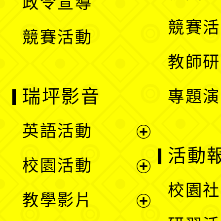
政令宣導
單
選
競賽活
競賽活動
單
教師研
瑞坪影音
專題演
英語活動
展
活動
校園活動
開
展
校園社
教學影片
選
開