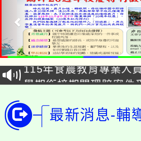
淨零綠生活教案入校路
115年食農教育專業人
會
學期銜接期間理賠案件
程
淨零綠領人才培育課程
學籍身 分審查程序及
公告本校115學年度第1
最新消息-輔
版
「2026金融保險知識
代理(課)教師甄選結果(