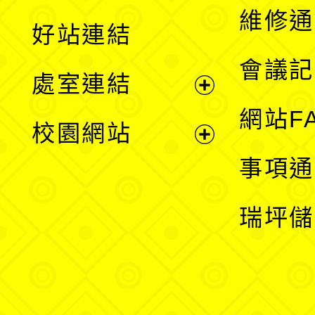
開
維修通
好站連結
選
會議記
處室連結
單
展
網站F
校園網站
開
展
事項通
選
開
瑞坪儲
單
選
單