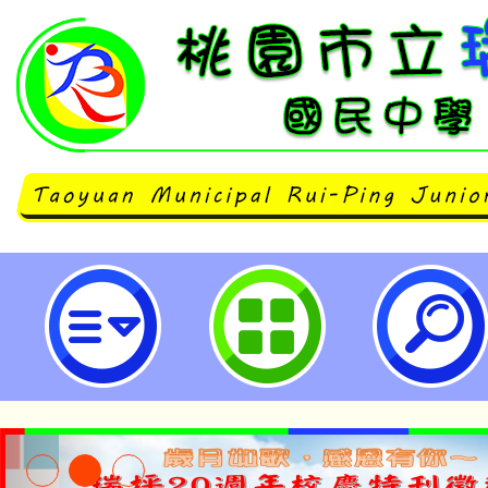
有關勞動部勞動力發展署（下稱勞
就業通名稱遭詐騙訊息冒用一案-桃
中學