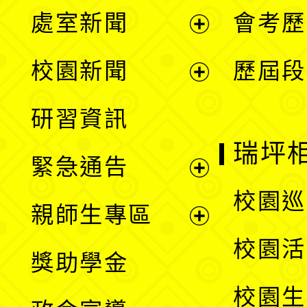
處室新聞
會考歷
展
校園新聞
歷屆段
開
展
研習資訊
選
開
瑞坪
緊急通告
單
選
展
校園巡
親師生專區
單
開
展
校園活
獎助學金
選
開
校園生