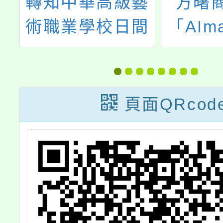
學
轉知中華高級藝
方曙
舉
術職業學校日間
「AIm
專
部正規班113學
無人機
驗
年度辦理特色招
課
樂
生
頁面QRcod