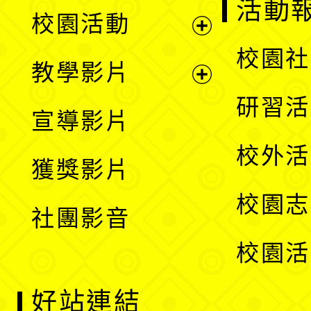
展
活動
校園活動
開
展
校園社
教學影片
選
開
展
研習活
宣導影片
單
選
開
校外活
獲獎影片
單
選
校園志
社團影音
單
校園活
好站連結