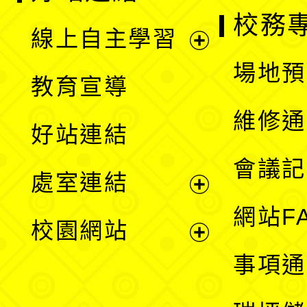
校務
線上自主學習
展
場地預
教育宣導
開
維修通
好站連結
選
會議記
處室連結
單
展
網站F
校園網站
開
展
事項通
選
開