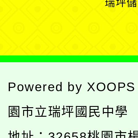
瑞坪儲
單
選
單
Powered by
XOOPS
園市立瑞坪國民中學
地址：
32658桃園市