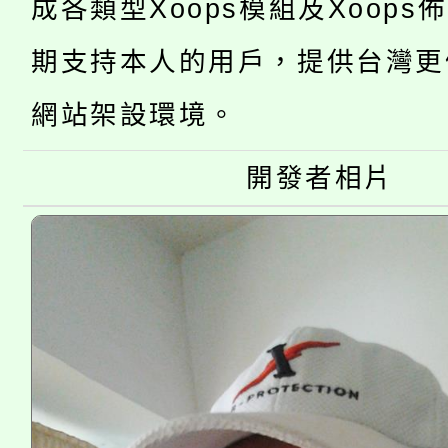
「2026金融保險知識
成各類型Xoops模組及Xoops
代理(課)教師甄選結果(
桃園市115學年度學生
車」活動
期支持本人的用戶，提供台灣更
公告本校115學年度第
生本土語及新住民語歌
網站架設環境。
公告本校115學年度第
代理(課)教師甄選結果(
開發者相片
轉知中國文化大學推廣
代理(課)教師甄選結果(
《TA101》溝通分析
程，歡迎學生輔導中心
心理、諮商輔導、社會
系所師生報名參加。