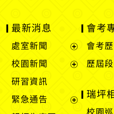
最新消息
會考
處室新聞
會考歷
展
校園新聞
歷屆段
開
展
研習資訊
選
開
瑞坪
緊急通告
單
選
展
校園巡