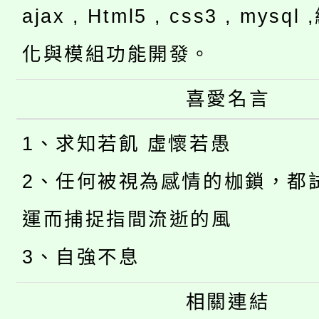
ajax , Html5 , css3 , mysq
化與模組功能開發。
喜愛名言
1、求知若飢 虛懷若愚
2、任何被視為感情的枷鎖，都
運而捕捉指間流逝的風
3、自強不息
相關連結