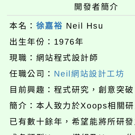
桃園市115學年度學生
車」活動
開發者簡介
公告本校115學年度第
生本土語及新住民語歌
本名：
徐嘉裕
Neil Hsu
公告本校115學年度第
代理(課)教師甄選結果(
出生年份：1976年
轉知中國文化大學推廣
代理(課)教師甄選結果(
現職：網站程式設計師
淨零綠生活教案入校路
《TA101》溝通分析
任職公司：
Neil網站設計工坊
115年食農教育專業人
會
程，歡迎學生輔導中心
目前興趣：程式研究，創意突破
學期銜接期間理賠案件
程
心理、諮商輔導、社會
簡介：本人致力於Xoops相關
淨零綠領人才培育課程
學籍身 分審查程序及
系所師生報名參加。
公告本校115學年度第1
已有數十餘年，希望能將所研發
版