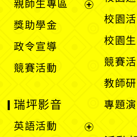
親師生專區
單
開
展
校園活
獎助學金
選
開
校園生
政令宣導
單
選
競賽活
競賽活動
單
教師研
瑞坪影音
專題演
英語活動