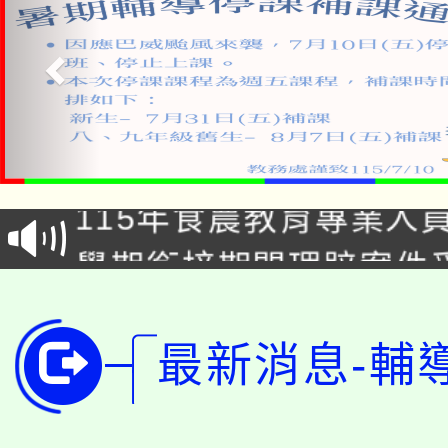
淨零綠生活教案入校路
115年食農教育專業人
會
學期銜接期間理賠案件
程
淨零綠領人才培育課程
學籍身 分審查程序及
公告本校115學年度第1
最新消息-輔
版
「2026金融保險知識
代理(課)教師甄選結果(