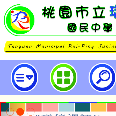
neilrpjhstyc網站設計者：徐嘉裕 N