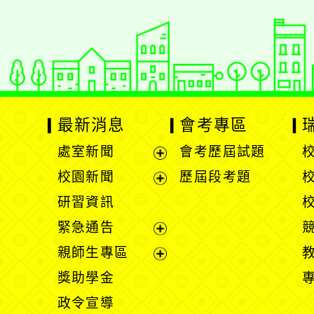
最新消息
會考專區
處室新聞
會考歷屆試題
展
校園新聞
歷屆段考題
開
展
研習資訊
選
開
緊急通告
單
選
展
親師生專區
單
開
展
獎助學金
選
開
政令宣導
單
選