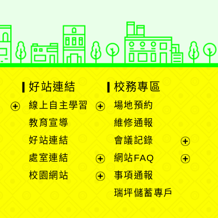
好站連結
校務專區
線上自主學習
場地預約
展
展
教育宣導
維修通報
開
開
好站連結
會議記錄
選
選
展
處室連結
網站FAQ
單
單
開
展
展
校園網站
事項通報
選
開
開
展
瑞坪儲蓄專戶
單
選
選
開
單
單
選