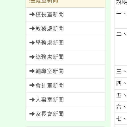
處室新聞
說
一
校長室新聞
教務處新聞
二
學務處新聞
總務處新聞
輔導室新聞
三
四
會計室新聞
五
人事室新聞
六
家長會新聞
七