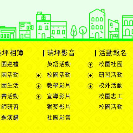
瑞坪相簿
瑞坪影音
活動報名
校園巡禮
英語活動
校園社團
展
校園活動
校園活動
研習活動
開
展
展
校園生活
教學影片
校外活動
選
開
開
展
展
競賽活動
宣導影片
校園志工
單
選
選
開
開
展
教師研習
獲獎影片
校園活動
單
單
選
選
開
專題演講
社團影音
單
單
選
單