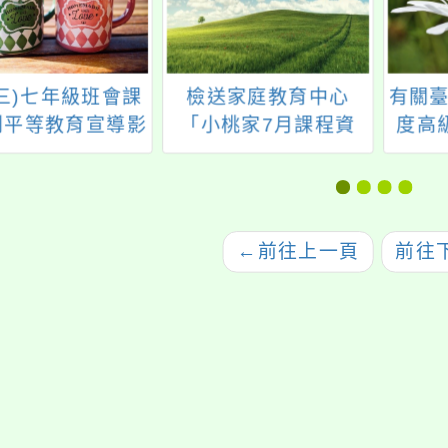
4(三)七年級班會課
檢送家庭教育中心
有關臺
性別平等教育宣導影
「小桃家7月課程資
度高
片欣賞與討論
訊」、「HELLO新鮮
班特
人」、「數位教養練
國中
習題」、「青少年家
檻調
長讀書會」、「親密
←
前往上一頁
前往
關係工作坊」、「祖
孫樂淘桃創意照片徵
件活動」海報各1份