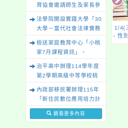
性別平等教育建置課程與
育協會邀請師生及家長參
教學人才庫實施計畫」一
與「幸符製造所：與同志
法學院開設實踐大學「30
案， 請鼓勵校內教師踴
青少年一起長大」互動式
羅浮高中113學年
轉知崇仁醫專校慶暨
1/
大學－當代社會法律實務
躍提出申請，請查照。
展覽，歡迎參觀。
桃園市立羅浮高級
校園參觀活動
- 
與應用學分學程專班」招
檢送家庭教育中心「小桃
學校單獨招生(原
生文宣
籍學生)及特色招
家7月課程資訊」、
生訊息
「HELLO新鮮人」、
治平高中辦理114學年度
「數位教養練習題」、
第2學期高級中等學校桃
「青少年家長讀書會」、
三區適性入學博覽會體驗
內政部移民署辦理115年
「親密關係工作坊」、
活動
「新住民數位應用培力計
「祖孫樂淘桃創意照片徵
畫」免費資訊課程一案
件活動」海報各1份
觀看更多內容