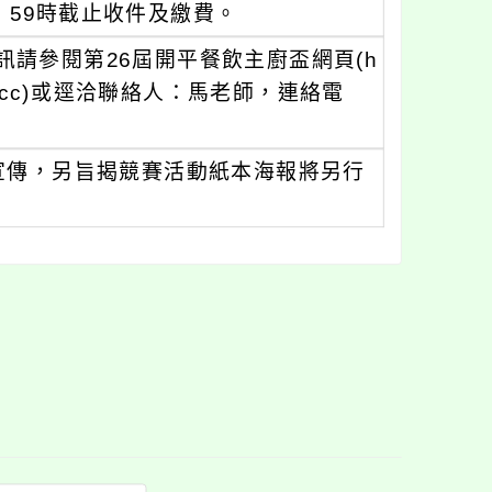
3：59時截止收件及繳費。
請參閱第26屆開平餐飲主廚盃網頁(h
.tw/kpvsjcc)或逕洽聯絡人：馬老師，連絡電
宣傳，另旨揭競賽活動紙本海報將另行