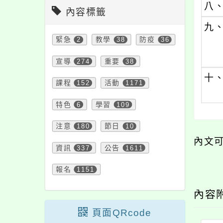
八
內容標籤
九
緊急
2
教學
38
防疫
36
宣導
274
重要
38
十
課程
152
活動
1171
特色
6
學習
109
注意
180
節日
10
內文
資訊
337
公告
1611
報名
1151
內容
頁面QRcode