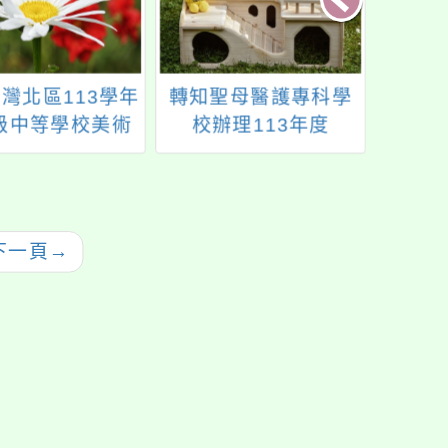
灣北區113學年
轉知聖母醫護專科學
桃園市
級中等學校美術
校辦理113年度
年度「
色招生甄選入學
SMC「Nurse Day~
育科
教育會考錄取門
護理師暨牙體技術師
課
整一案，請查
醫事營」
照。
下一頁
→