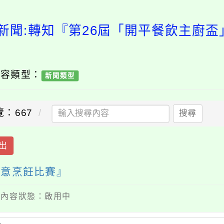
新聞:轉知『第26屆「開平餐飲主廚
內容類型：
新聞類型
覽：667
搜尋
出
創意烹飪比賽』
 / 內容狀態：啟用中