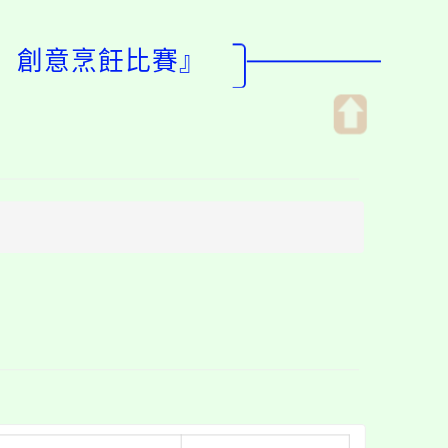
盃」創意烹飪比賽』
開
啟
上
方
區
塊