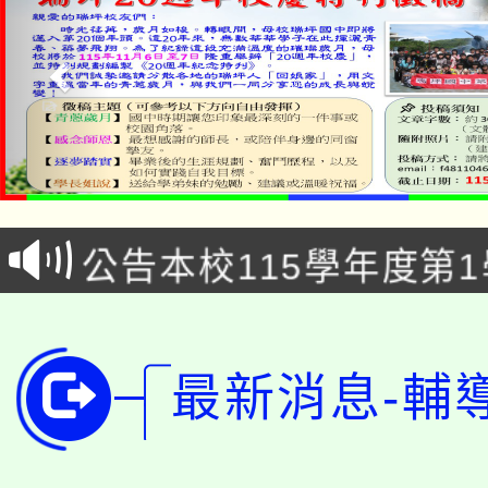
「2026金融保險知識
桃園市115學年度學生
車」活動
公告本校115學年度第
生本土語及新住民語歌
公告本校115學年度第
代理(課)教師甄選結果(
轉知中國文化大學推廣
代理(課)教師甄選結果(
最新消息-輔
轉知苗栗縣政府辦理11
《TA101》溝通分析
桃園市115學年度學生
縣市「校園短影音徵選
程，歡迎學生輔導中心