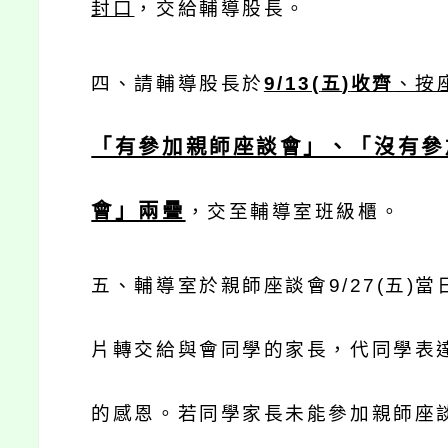
封口
，交給輔導股長。
四、請輔導股長於
9/13(
五
)
收齊
、按
「有參加親師座談會」、「沒有參
會」兩疊
，交至輔導室班級櫃。
五、輔導室於親師座談會
9/27(
五
)
當
片轉交給與會同學的家長，代同學表
的感恩。若同學家長未能參加親師座