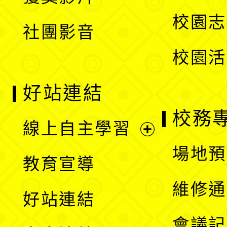
單
選
校園志
社團影音
單
校園活
好站連結
校務
線上自主學習
展
場地預
教育宣導
開
維修通
好站連結
選
會議記