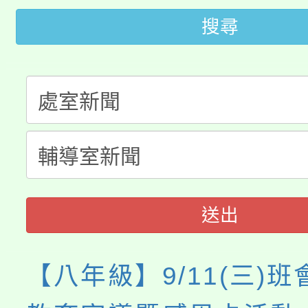
桃園市115學年度學生
縣市「校園短影音徵選
搜尋
程，歡迎學生輔導中心
「桃園市補助參觀特色
要點
門員」簡章及活動海報
心理、諮商輔導、社會
115年度「教育部表揚
展演活動實施計畫」
踴躍報名參加。
系所師生報名參加。
「2026 ART TAIPE
義教育推展貢獻獎」
博覽會」之「藝術教育
送出
【八年級】9/11(三)