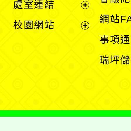
處室連結
單
展
網站F
校園網站
開
展
事項通
選
開
瑞坪儲
單
選
單