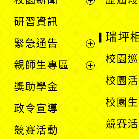
開
展
研習資訊
選
開
瑞坪
緊急通告
單
選
展
校園巡
親師生專區
單
開
展
校園活
獎助學金
選
開
校園生
政令宣導
單
選
競賽活
競賽活動
單