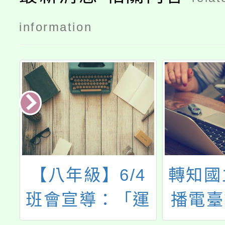
information
4
轉知國立教育廣
轉知基
運
播電臺製播112
「11
年10至12月之
隆市立