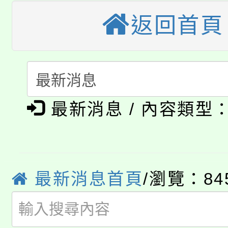
「桃園市補助參觀特色
要點
門員」簡章及活動海報
返回首頁
心理、諮商輔導、社會
115年度「教育部表揚
展演活動實施計畫」
踴躍報名參加。
系所師生報名參加。
「2026 ART TAIPE
義教育推展貢獻獎」
「2026金融保險知識
博覽會」之「藝術教育
最新消息 / 內容類型
桃園市115學年度學生
車」活動
公告本校115學年度第
生本土語及新住民語歌
公告本校115學年度第
代理(課)教師甄選結果(
最新消息首頁
/瀏覽：84
轉知中國文化大學推廣
代理(課)教師甄選結果(
轉知苗栗縣政府辦理11
《TA101》溝通分析