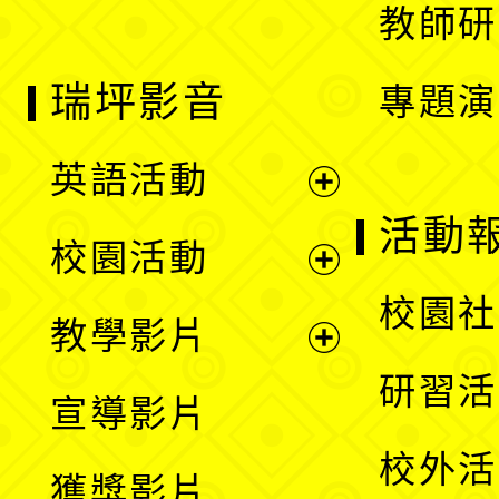
教師研
瑞坪影音
專題演
英語活動
展
活動
校園活動
開
展
校園社
教學影片
選
開
展
研習活
宣導影片
單
選
開
校外活
獲獎影片