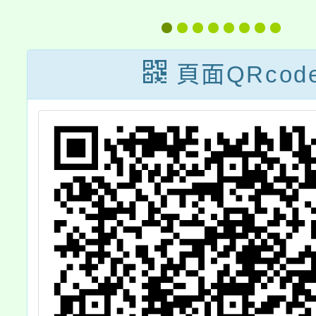
暨
「特別的愛」節
國中部
目特殊教育主題
慈輝
頁面QRcod
及播出日期表1
章」1
份，詳如說明。
說明段
查