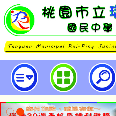
【八年級】9/11(三)班會課家庭
活動-桃園市立瑞坪國民中學