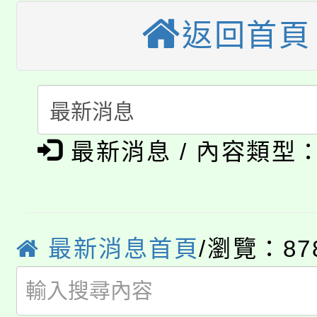
「桃園市補助參觀特色
要點
門員」簡章及活動海報
心理、諮商輔導、社會
返回首頁
115年度「教育部表揚
展演活動實施計畫」
踴躍報名參加。
系所師生報名參加。
「2026 ART TAIPE
義教育推展貢獻獎」
「2026金融保險知識
博覽會」之「藝術教育
桃園市115學年度學生
最新消息 / 內容類型
車」活動
公告本校115學年度第
生本土語及新住民語歌
公告本校115學年度第
代理(課)教師甄選結果(
最新消息首頁
/瀏覽：87
轉知中國文化大學推廣
代理(課)教師甄選結果(
轉知苗栗縣政府辦理11
《TA101》溝通分析