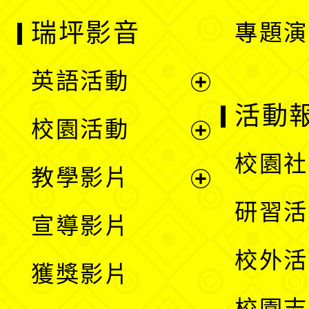
瑞坪影音
專題演
英語活動
展
活動
校園活動
開
展
校園社
教學影片
選
開
展
研習活
宣導影片
單
選
開
校外活
獲獎影片
單
選
校園志