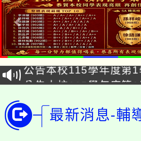
「2026金融保險知識
桃園市115學年度學生
車」活動
公告本校115學年度第
生本土語及新住民語歌
公告本校115學年度第
代理(課)教師甄選結果(
轉知中國文化大學推廣
代理(課)教師甄選結果(
最新消息-輔
轉知苗栗縣政府辦理11
《TA101》溝通分析
桃園市115學年度學生
縣市「校園短影音徵選
程，歡迎學生輔導中心