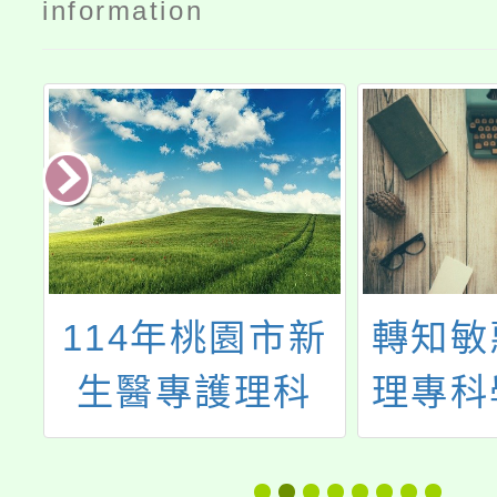
information
護
114年桃園市新
轉知敏
年
生醫專護理科
理專科
辦
「五年就學全公
五專入