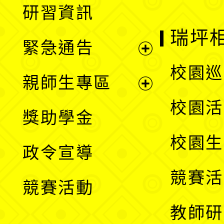
研習資訊
選
開
瑞坪
緊急通告
單
選
展
校園巡
親師生專區
單
開
展
校園活
獎助學金
選
開
校園生
政令宣導
單
選
競賽活
競賽活動
單
教師研