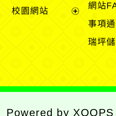
展
網站F
校園網站
開
展
事項通
選
開
瑞坪儲
單
選
單
Powered by
XOOPS