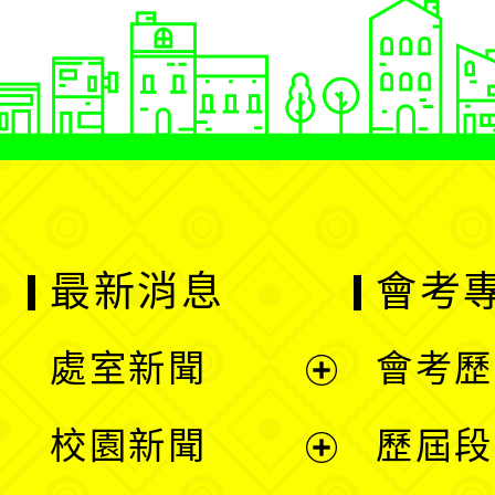
最新消息
會考
處室新聞
會考歷
展
校園新聞
歷屆段
開
展