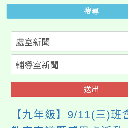
桃園市115學年度學生
縣市「校園短影音徵選
程，歡迎學生輔導中心
搜尋
「桃園市補助參觀特色
要點
門員」簡章及活動海報
心理、諮商輔導、社會
115年度「教育部表揚
展演活動實施計畫」
踴躍報名參加。
系所師生報名參加。
「2026 ART TAIPE
義教育推展貢獻獎」
博覽會」之「藝術教育
送出
【九年級】9/11(三)