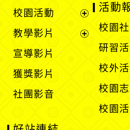
展
活動
校園活動
開
展
校園社
教學影片
選
開
展
研習活
宣導影片
單
選
開
校外活
獲獎影片
單
選
校園志
社團影音
單
校園活
好站連結