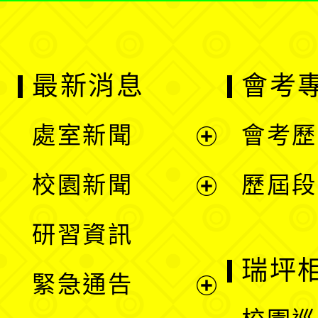
最新消息
會考
處室新聞
會考歷
展
校園新聞
歷屆段
開
展
研習資訊
選
開
瑞坪
緊急通告
單
選
展