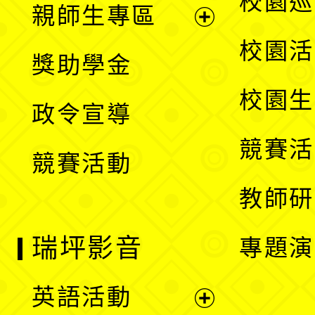
校園巡
親師生專區
單
開
展
校園活
獎助學金
選
開
校園生
政令宣導
單
選
競賽活
競賽活動
單
教師研
瑞坪影音
專題演
英語活動