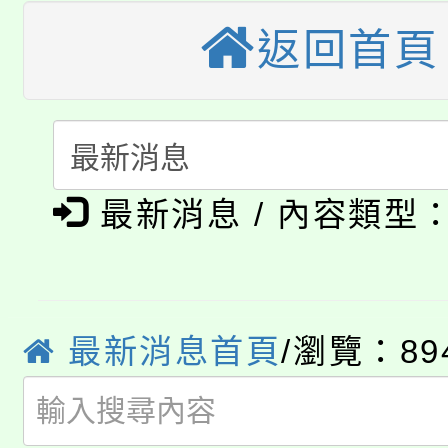
桃園市115學年度學生
縣市「校園短影音徵選
程，歡迎學生輔導中心
返回首頁
「桃園市補助參觀特色
要點
門員」簡章及活動海報
心理、諮商輔導、社會
115年度「教育部表揚
展演活動實施計畫」
踴躍報名參加。
系所師生報名參加。
公告本校115學年度第1
義教育推展貢獻獎」
最新消息 / 內容類型
「2026金融保險知識
代理(課)教師甄選結果(
桃園市115學年度學生
車」活動
公告本校115學年度第
生本土語及新住民語歌
最新消息首頁
/瀏覽：89
公告本校115學年度第
代理(課)教師甄選結果(
轉知中國文化大學推廣
代理(課)教師甄選結果(