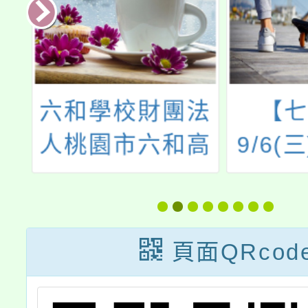
科
六和學校財團法
【七
理
人桃園市六和高
9/6(
盃
級中等學校
庭教育
力
「115學年度高
登入m
」
中職部新生入學
頁面QRcod
說明會」相關升