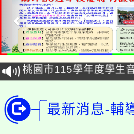
公告本校115學年度第1
「2026金融保險知識
代理(課)教師甄選結果(
桃園市115學年度學生
車」活動
公告本校115學年度第
生本土語及新住民語歌
公告本校115學年度第
代理(課)教師甄選結果(
最新消息-輔
轉知中國文化大學推廣
代理(課)教師甄選結果(
轉知苗栗縣政府辦理11
《TA101》溝通分析