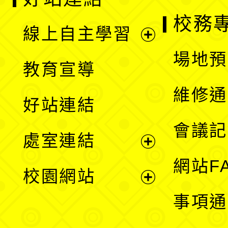
校務
線上自主學習
展
場地預
教育宣導
開
維修通
好站連結
選
會議記
處室連結
單
展
網站F
校園網站
開
展
事項通
選