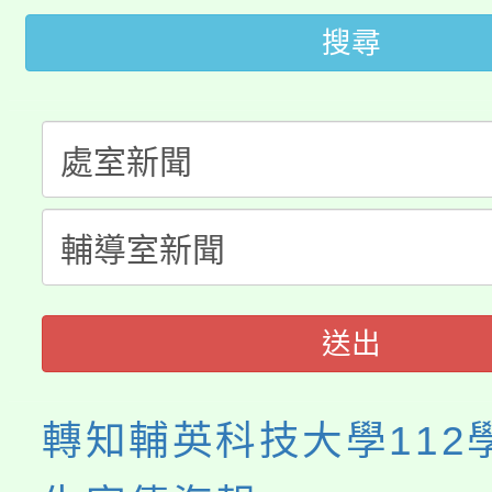
轉知苗栗縣政府辦理11
《TA101》溝通分析
搜尋
桃園市115學年度學生
縣市「校園短影音徵選
程，歡迎學生輔導中心
「桃園市補助參觀特色
要點
門員」簡章及活動海報
心理、諮商輔導、社會
115年度「教育部表揚
展演活動實施計畫」
踴躍報名參加。
系所師生報名參加。
義教育推展貢獻獎」
送出
轉知輔英科技大學112