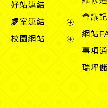
維修通
好站連結
選
會議記
處室連結
單
展
網站F
校園網站
開
展
事項通
選
開
瑞坪儲
單
選
單