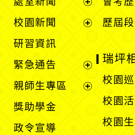
處室新聞
會考歷
展
校園新聞
歷屆段
開
展
研習資訊
選
開
瑞坪
緊急通告
單
選
展
校園巡
親師生專區
單
開
展
校園活
獎助學金
選
開
校園生
政令宣導
單
選