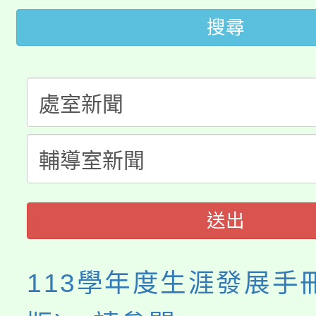
田徑場及游泳池舉行。
搜尋
大園自造教育及科技中心
視費優惠，中低收入戶
大溪自造教育及科技中心
份教師增能研習
半價優惠，詳情可洽有
淨零綠生活教案入校路
份教師研習
者。
115年食農教育專業人
會
程
送出
113學年度生涯發展手