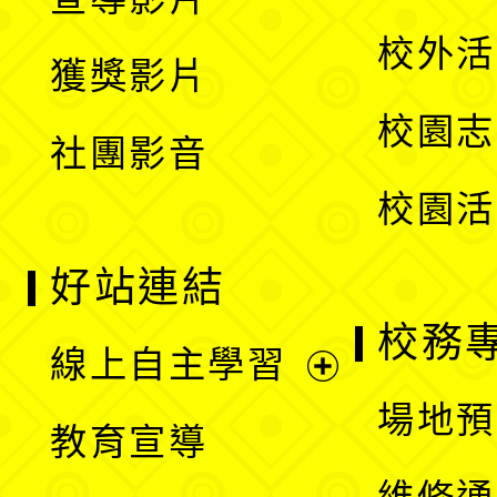
單
選
開
校外活
獲獎影片
單
選
校園志
社團影音
單
校園活
好站連結
校務
線上自主學習
展
場地預
教育宣導
開