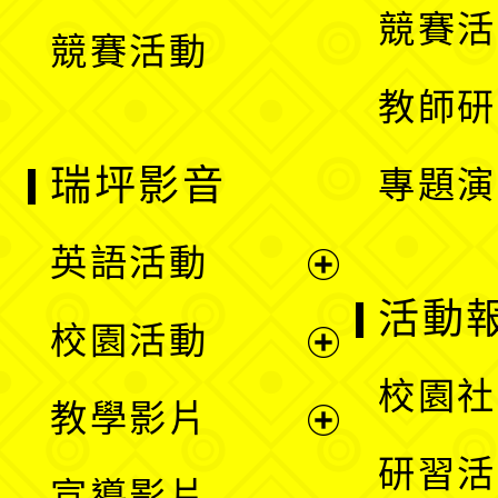
競賽活
競賽活動
單
教師研
瑞坪影音
專題演
英語活動
展
活動
校園活動
開
展
校園社
教學影片
選
開
展
研習活
宣導影片