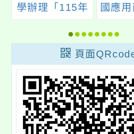
索
學辦理「115年
國應用
樂
原住民族學生升
協會「2
學輔導講座-國中
營-A
升學途徑與原民
營」活
頁面QRcod
實驗高中認識
篇」