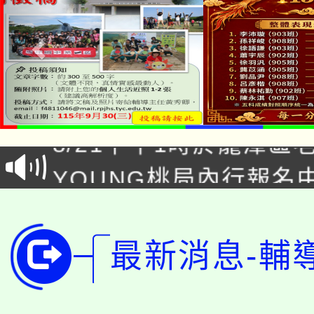
「本色祭」8/29、30
8/21下午1時於龍潭區
場熱烈登場!
YOUNG桃局內行報名
徵才活動。
8月14至27日，桃園
局官網。
115年桃園市運動會8/1
開!
最新消息-輔
桃園市低收入戶享有免
田徑場及游泳池舉行。
大園自造教育及科技中心