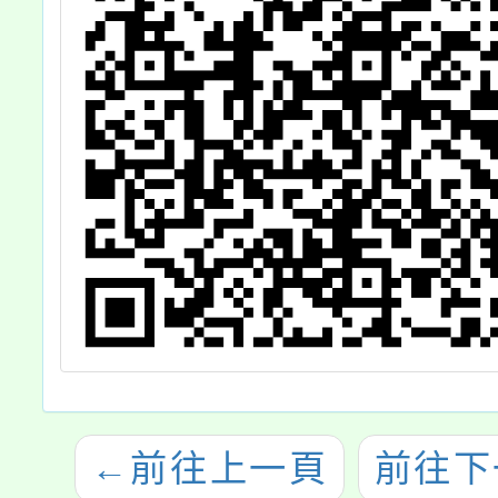
←
前往上一頁
前往下