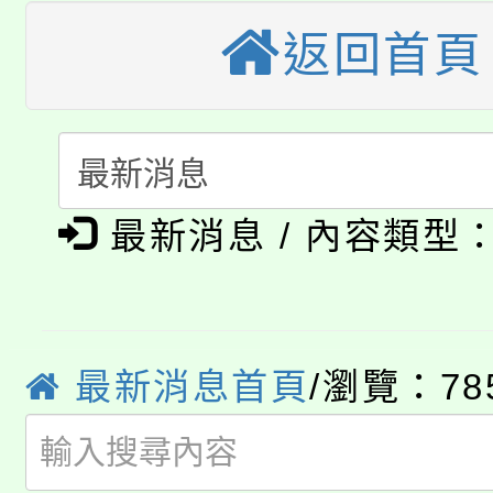
視費優惠，中低收入戶
返回首頁
大溪自造教育及科技中心
份教師增能研習
半價優惠，詳情可洽有
淨零綠生活教案入校路
份教師研習
者。
115年食農教育專業人
會
「本色祭」8/29、30
程
最新消息 / 內容類型
8/21下午1時於龍潭區
場熱烈登場!
YOUNG桃局內行報名
徵才活動。
8月14至27日，桃園
局官網。
最新消息首頁
/瀏覽：78
115年桃園市運動會8/1
開!
桃園市低收入戶享有免