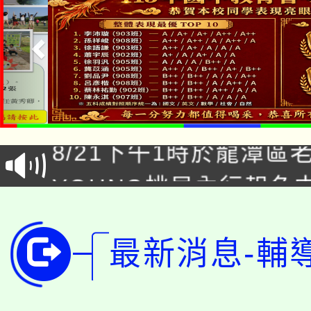
「本色祭」8/29、30
8/21下午1時於龍潭區
場熱烈登場!
YOUNG桃局內行報名
徵才活動。
8月14至27日，桃園
局官網。
最新消息-輔
115年桃園市運動會8/1
開!
桃園市低收入戶享有免
田徑場及游泳池舉行。