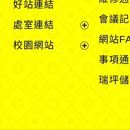
好站連結
選
會議記
處室連結
單
展
網站F
校園網站
開
展
事項通
選
開
瑞坪儲
單
選
單