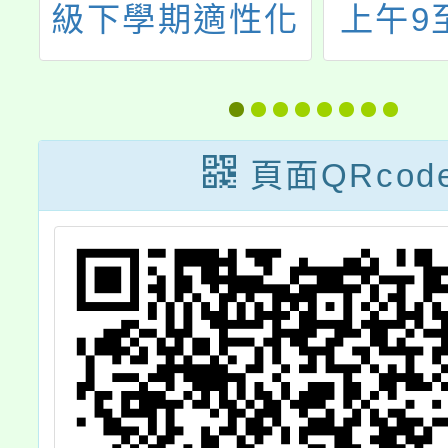
障
級下學期適性化
上午9
導
職涯性向測驗施
理親職
測網址
「青少
養怎麼
頁面QRcod
歡迎本
教職同