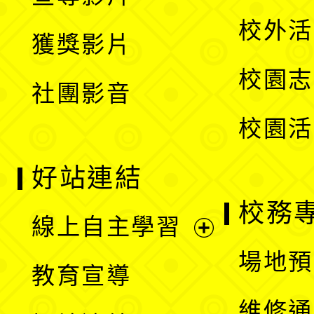
單
選
開
校外活
獲獎影片
單
選
校園志
社團影音
單
校園活
好站連結
校務
線上自主學習
展
場地預
教育宣導
開
維修通