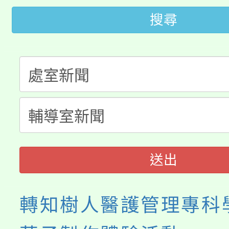
桃園市低收入戶享有免
田徑場及游泳池舉行。
搜尋
大園自造教育及科技中心
視費優惠，中低收入戶
大溪自造教育及科技中心
份教師增能研習
半價優惠，詳情可洽有
淨零綠生活教案入校路
份教師研習
者。
115年食農教育專業人
會
程
送出
轉知樹人醫護管理專科