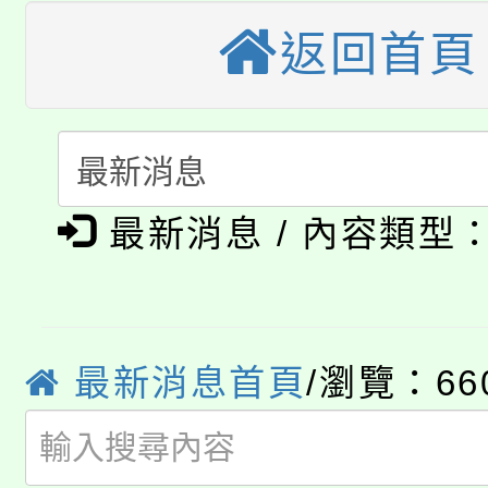
大園自造教育及科技中心
視費優惠，中低收入戶
返回首頁
大溪自造教育及科技中心
份教師增能研習
半價優惠，詳情可洽有
淨零綠生活教案入校路
份教師研習
者。
115年食農教育專業人
會
「本色祭」8/29、30
最新消息 / 內容類型
程
8/21下午1時於龍潭區
場熱烈登場!
YOUNG桃局內行報名
徵才活動。
最新消息首頁
/瀏覽：66
8月14至27日，桃園
局官網。
115年桃園市運動會8/1
開!