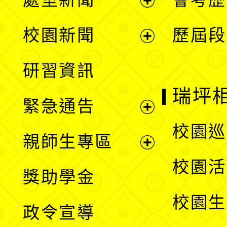
展
校園新聞
歷屆段
開
展
研習資訊
選
開
瑞坪
緊急通告
單
選
展
校園巡
親師生專區
單
開
展
校園活
獎助學金
選
開
校園生
政令宣導
單
選