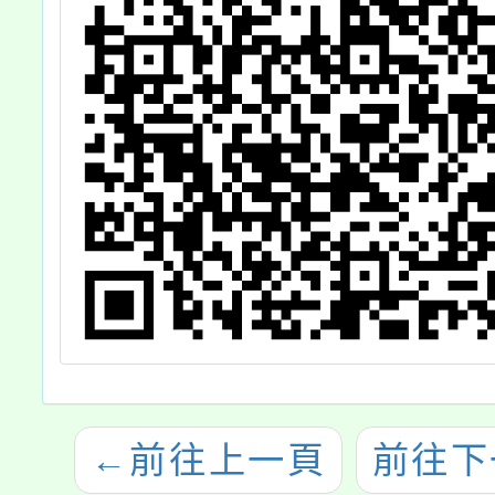
←
前往上一頁
前往下