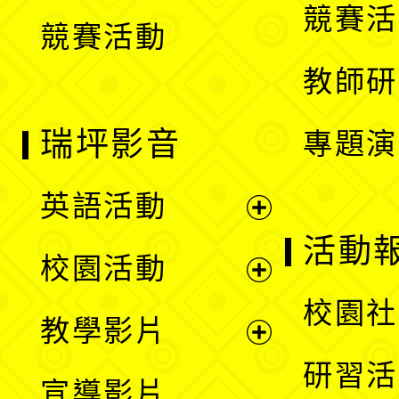
競賽活
競賽活動
單
教師研
瑞坪影音
專題演
英語活動
展
活動
校園活動
開
展
校園社
教學影片
選
開
展
研習活
宣導影片