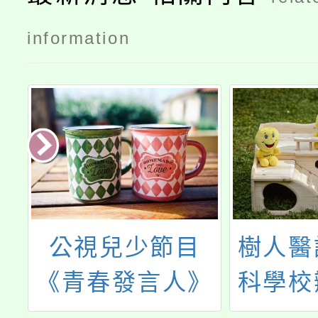
information
專
公視兒少節目
樹人醫
年
《青春發言人》
科學校
牙
將於 12/15 晚間
事人才