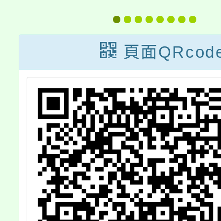
」
9 點推出「躲在
螢幕背後的人是
頁面QRcod
誰？-青少年網路
交友詐騙」專
題，歡迎一起關
心了解，敬請 查
照。