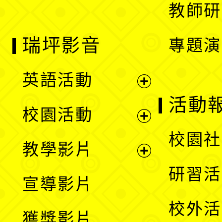
教師研
瑞坪影音
專題演
英語活動
展
活動
校園活動
開
展
校園社
教學影片
選
開
展
研習活
宣導影片
單
選
開
校外活
獲獎影片