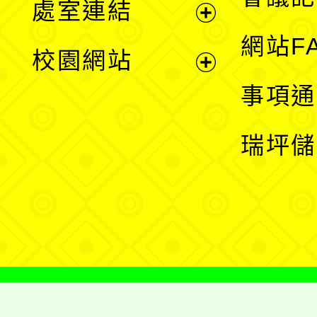
處室連結
單
展
網站F
校園網站
開
展
事項通
選
開
瑞坪儲
單
選
單