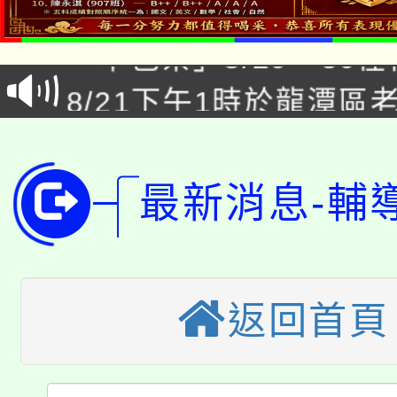
「本色祭」8/29、30
代理(課)教師甄選結果
8/21下午1時於龍潭區
場熱烈登場!
告(尚有缺額)
YOUNG桃局內行報名
徵才活動。
8月14至27日，桃園
局官網。
最新消息-輔
115年桃園市運動會8/1
開!
桃園市低收入戶享有免
田徑場及游泳池舉行。
大園自造教育及科技中心
視費優惠，中低收入戶
返回首頁
大溪自造教育及科技中心
份教師增能研習
半價優惠，詳情可洽有