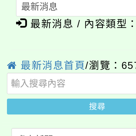
淨零綠生活教案入校路
份教師研習
者。
公告本校115學年度第1
會
最新消息 / 內容類型
「本色祭」8/29、30
代理(課)教師甄選結果
8/21下午1時於龍潭區
場熱烈登場!
告(尚有缺額)
YOUNG桃局內行報名
徵才活動。
最新消息首頁
/瀏覽：65
8月14至27日，桃園
局官網。
115年桃園市運動會8/1
開!
桃園市低收入戶享有免
搜尋
田徑場及游泳池舉行。
大園自造教育及科技中心
視費優惠，中低收入戶