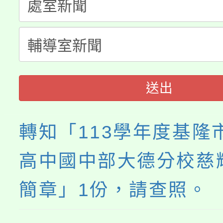
大溪自造教育及科技中心
份教師增能研習
半價優惠，詳情可洽有
淨零綠生活教案入校路
份教師研習
者。
會
送出
轉知「113學年度基隆
高中國中部大德分校慈
簡章」1份，請查照。