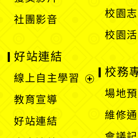
單
選
校園志
社團影音
單
校園活
好站連結
校務
線上自主學習
展
場地預
教育宣導
開
維修通
好站連結
選
會議記