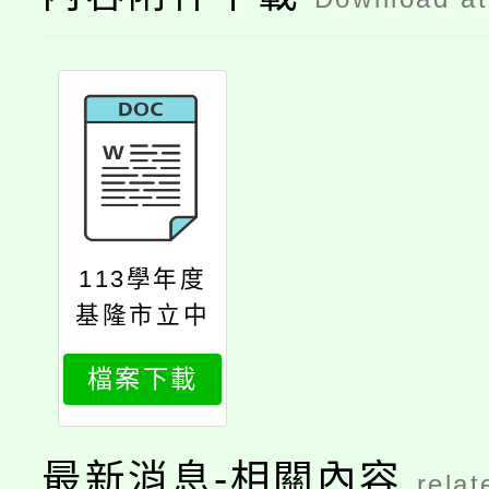
113學年度
基隆市立中
山高中國中
檔案下載
部大德分校
慈輝班招生
簡章
最新消息-相關內容
relat